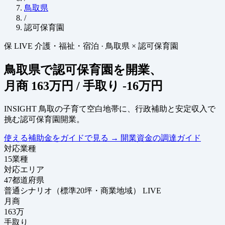
鳥取県
/
認可保育園
保
LIVE
介護・福祉・宿泊
·
鳥取県 × 認可保育園
鳥取県で認可保育園を開業、
月商
163万円
/ 手取り
-16万円
INSIGHT
鳥取の子育て空白地帯に、行政補助と安定収入で
挑む認可保育園開業。
使える補助金をガイドで見る
→
開業資金の調達ガイド
対応業種
15
業種
対応エリア
47
都道府県
普通シナリオ（標準20坪・商業地域）
LIVE
月商
163
万
手取り