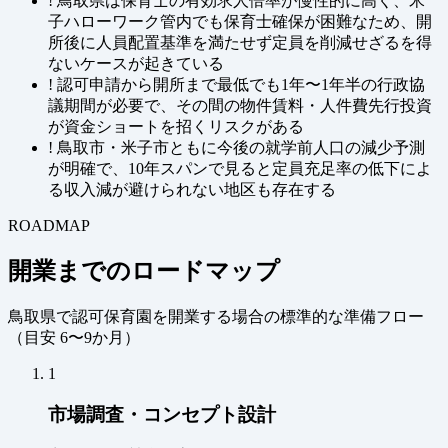
!
鳥取県は保育士の有効求人倍率が慢性的に高く、米
子ハローワーク管内でも保育士確保が困難なため、開
所後に人員配置基準を満たせず定員を削減せざるを得
ないケースが起きている
!
認可申請から開所まで最低でも1年〜1年半の行政協
議期間が必要で、その間の物件賃料・人件費先行投資
が資金ショートを招くリスクがある
!
鳥取市・米子市ともに今後の就学前人口の減少予測
が明確で、10年スパンで見ると定員充足率の低下によ
る収入減が避けられない地区も存在する
ROADMAP
開業までのロードマップ
鳥取県で認可保育園を開業する場合の標準的な準備フロー
（
目安 6〜9か月
）
1
市場調査・コンセプト設計