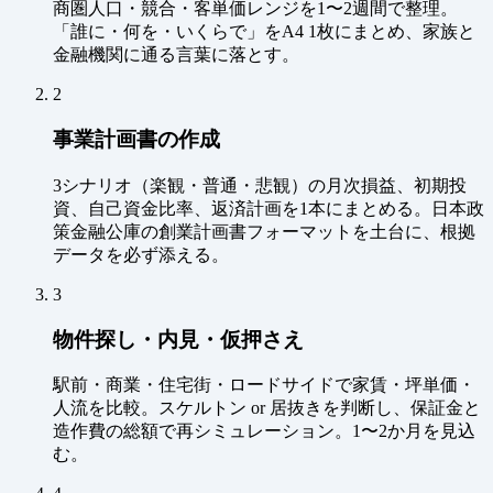
商圏人口・競合・客単価レンジを1〜2週間で整理。
「誰に・何を・いくらで」をA4 1枚にまとめ、家族と
金融機関に通る言葉に落とす。
2
事業計画書の作成
3シナリオ（楽観・普通・悲観）の月次損益、初期投
資、自己資金比率、返済計画を1本にまとめる。日本政
策金融公庫の創業計画書フォーマットを土台に、根拠
データを必ず添える。
3
物件探し・内見・仮押さえ
駅前・商業・住宅街・ロードサイドで家賃・坪単価・
人流を比較。スケルトン or 居抜きを判断し、保証金と
造作費の総額で再シミュレーション。1〜2か月を見込
む。