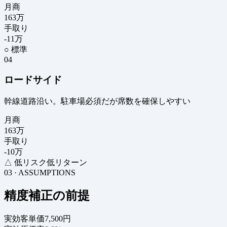
月商
163
万
手取り
-11
万
○ 標準
04
ロードサイド
幹線道路沿い。駐車場必須だが席数を確保しやすい
月商
163
万
手取り
-10
万
△ 低リスク低リターン
03 · ASSUMPTIONS
精度補正の前提
実効客単価
7,500円