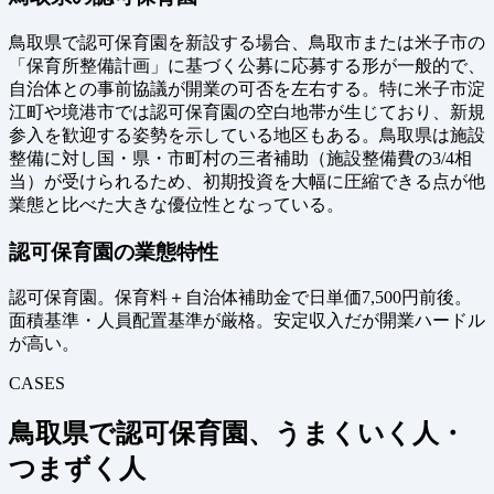
鳥取県で認可保育園を新設する場合、鳥取市または米子市の
「保育所整備計画」に基づく公募に応募する形が一般的で、
自治体との事前協議が開業の可否を左右する。特に米子市淀
江町や境港市では認可保育園の空白地帯が生じており、新規
参入を歓迎する姿勢を示している地区もある。鳥取県は施設
整備に対し国・県・市町村の三者補助（施設整備費の3/4相
当）が受けられるため、初期投資を大幅に圧縮できる点が他
業態と比べた大きな優位性となっている。
認可保育園の業態特性
認可保育園。保育料＋自治体補助金で日単価7,500円前後。
面積基準・人員配置基準が厳格。安定収入だが開業ハードル
が高い。
CASES
鳥取県で認可保育園、うまくいく人・
つまずく人