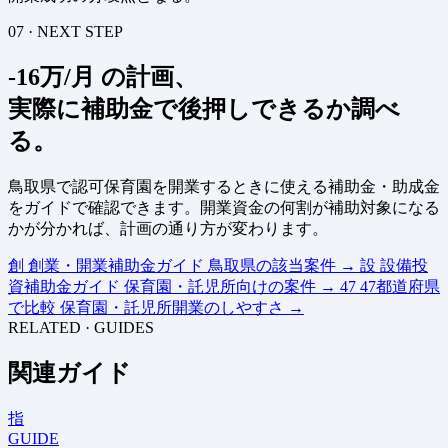
07 · NEXT STEP
-16万/月 の計画、
実際に補助金で後押しできるか調べ
る。
鳥取県で認可保育園を開業するときに使える補助金・助成金
をガイドで確認できます。開業資金の何割が補助対象になる
かが分かれば、計画の通り方が変わります。
創
創業・開業補助金ガイド
鳥取県の該当案件
→
設
設備投
資補助金ガイド
保育園・託児所向けの案件
→
47
47都道府県
で比較
保育園・託児所開業のしやすさ
→
RELATED · GUIDES
関連ガイド
指
GUIDE