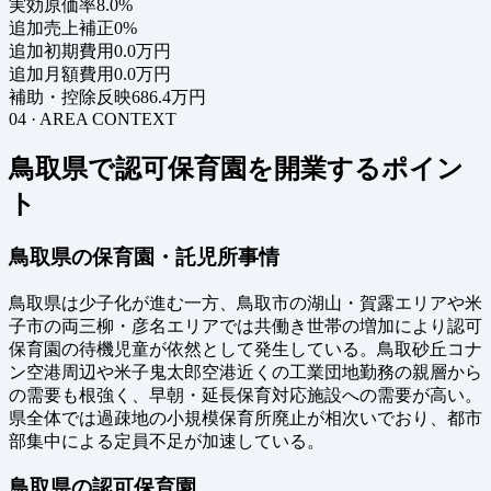
実効原価率
8.0%
追加売上補正
0%
追加初期費用
0.0万円
追加月額費用
0.0万円
補助・控除反映
686.4万円
04 · AREA CONTEXT
鳥取県で認可保育園を開業するポイン
ト
鳥取県の保育園・託児所事情
鳥取県は少子化が進む一方、鳥取市の湖山・賀露エリアや米
子市の両三柳・彦名エリアでは共働き世帯の増加により認可
保育園の待機児童が依然として発生している。鳥取砂丘コナ
ン空港周辺や米子鬼太郎空港近くの工業団地勤務の親層から
の需要も根強く、早朝・延長保育対応施設への需要が高い。
県全体では過疎地の小規模保育所廃止が相次いでおり、都市
部集中による定員不足が加速している。
鳥取県の認可保育園