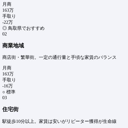
月商
163
万
手取り
-22
万
◎ 鳥取県でおすすめ
02
商業地域
商店街・繁華街。一定の通行量と手頃な家賃のバランス
月商
163
万
手取り
-16
万
○ 標準
03
住宅街
駅徒歩10分以上。家賃は安いがリピーター獲得が生命線