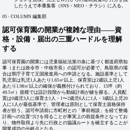
したうえで本番集客（SNS・MEO・チラシ）に入る。
05 · COLUMN
編集部
認可保育園の開業が複雑な理由——資
格・設備・届出の三重ハードルを理解
する
認可保育園の開業には児童福祉法第35条に基づく都道府県知
事（または政令市・中核市長）の認可が必要で、鳥取県の場
合は県庁子育て王国推進局への申請となる。施設基準として
乳児室は乳児1人あたり1.65㎡以上、保育室は2歳以上児1人
あたり1.98㎡以上の確保が義務付けられており、15坪（約
49.5㎡）規模では設計段階から動線計画が鍵を握る。人員配
置は0歳児3人に保育士1人・1〜2歳児6人に1人・3歳以上児20
人に1人が最低基準で、管理者は原則として保育士資格保持
者が担う。認可申請前に市町村との「事前相談」を経て整備
計画への位置づけを得ることが事実上の前提条件となってお
り、物件取得より先に行政との協議ルートを確立することが
開業成功の分岐点となる。