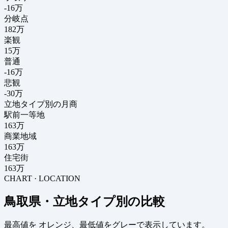
-16
万
分岐点
182
万
楽観
15万
普通
-16万
悲観
-30万
立地タイプ別の月商
駅前一等地
163万
商業地域
163万
住宅街
163万
CHART · LOCATION
鳥取県・立地タイプ別の比較
最高値を
オレンジ
、最低値を
グレー
で表示しています。