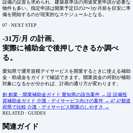
設備の設置も求められ、建築基準法の用途変更申請が必要な
物件も多い。指定申請は開業予定日の2〜3か月前を目安に準
備を開始するのが現実的なスケジュールとなる。
07 · NEXT STEP
-31万/月 の計画、
実際に補助金で後押しできるか調べ
る。
愛知県で通常規模デイサービスを開業するときに使える補助
金・助成金をガイドで確認できます。開業資金の何割が補助
対象になるかが分かれば、計画の通り方が変わります。
創
創業・開業補助金ガイド
愛知県の該当案件
→
設
設備投
資補助金ガイド
介護・デイサービス向けの案件
→
47
47都道
府県で比較
介護・デイサービス開業のしやすさ
→
RELATED · GUIDES
関連ガイド