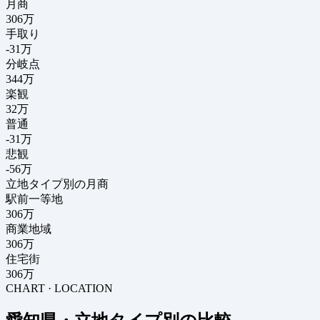
月商
306
万
手取り
-31
万
分岐点
344
万
楽観
32万
普通
-31万
悲観
-56万
立地タイプ別の月商
駅前一等地
306万
商業地域
306万
住宅街
306万
CHART · LOCATION