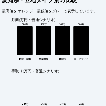
愛知県・立地タイプ別の比較
最高値を
オレンジ
、最低値を
グレー
で表示しています。
月商(万円・普通シナリオ)
306万
306万
306万
306万
駅前一等地
商業地域
住宅街
ロードサイド
手取り(万円・普通シナリオ)
▲55万
▲31万
▲12万
▲8万