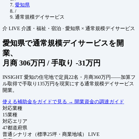
愛知県
/
通常規模デイサービス
介
LIVE
介護・福祉・宿泊
·
愛知県 × 通常規模デイサービス
愛知県で通常規模デイサービスを開
業、
月商
306万円
/ 手取り
-31万円
INSIGHT
愛知の住宅地で定員22名・月商360万円——加算フ
ル取得で手取り135万円を現実にする通常規模デイサービス
開業。
使える補助金をガイドで見る
→
開業資金の調達ガイド
対応業種
15
業種
対応エリア
47
都道府県
普通シナリオ（標準25坪・商業地域）
LIVE