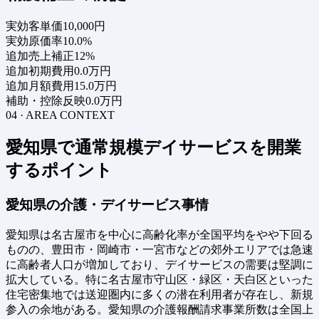
実効客単価
10,000円
実効原価率
10.0%
追加売上補正
12%
追加初期費用
0.0万円
追加月額費用
15.0万円
補助・控除反映
0.0万円
04 · AREA CONTEXT
愛知県で通常規模デイサービスを開業
するポイント
愛知県の介護・デイサービス事情
愛知県は名古屋市を中心に高齢化率が全国平均をやや下回る
ものの、豊田市・岡崎市・一宮市などの郊外エリアでは急速
に高齢者人口が増加しており、デイサービスの需要は堅調に
拡大している。特に名古屋市守山区・緑区・天白区といった
住宅密集地では送迎圏内に多くの潜在利用者が存在し、新規
参入の余地がある。愛知県の介護報酬請求事業所数は全国上