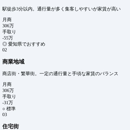
駅徒歩3分以内。通行量が多く集客しやすいが家賃が高い
月商
306
万
手取り
-55
万
◎ 愛知県でおすすめ
02
商業地域
商店街・繁華街。一定の通行量と手頃な家賃のバランス
月商
306
万
手取り
-31
万
○ 標準
03
住宅街