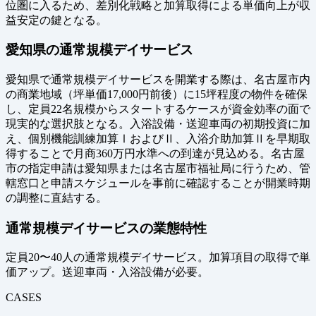
位圏に入るため、差別化戦略と加算取得による単価向上が収
益安定の鍵となる。
愛知県の通常規模デイサービス
愛知県で通常規模デイサービスを開業する際は、名古屋市内
の商業地域（坪単価17,000円前後）に15坪程度の物件を確保
し、定員22名規模からスタートするケースが資金効率の面で
現実的な選択肢となる。入浴設備・送迎車両の初期投資に加
え、個別機能訓練加算ⅠおよびⅡ、入浴介助加算Ⅱを早期取
得することで月商360万円水準への到達が見込める。名古屋
市の指定申請は愛知県または名古屋市福祉局に行うため、管
轄窓口と申請スケジュールを事前に確認することが開業時期
の調整に直結する。
通常規模デイサービスの業態特性
定員20〜40人の通常規模デイサービス。加算項目の取得で単
価アップ。送迎車両・入浴設備が必要。
CASES