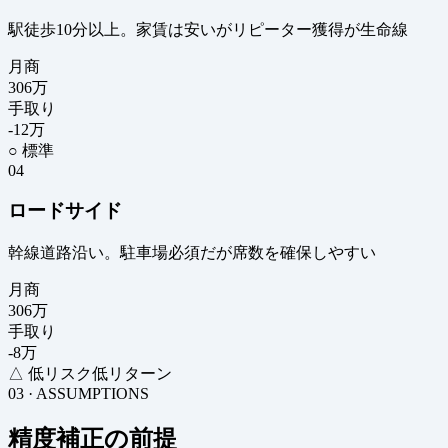
駅徒歩10分以上。家賃は安いがリピーター獲得が生命線
月商
306
万
手取り
-12
万
○ 標準
04
ロードサイド
幹線道路沿い。駐車場必須だが席数を確保しやすい
月商
306
万
手取り
-8
万
△ 低リスク低リターン
03 · ASSUMPTIONS
精度補正の前提