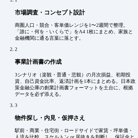
市場調査・コンセプト設計
商圏人口・競合・客単価レンジを1〜2週間で整理。
「誰に・何を・いくらで」をA4 1枚にまとめ、家族と
金融機関に通る言葉に落とす。
2
事業計画書の作成
3シナリオ（楽観・普通・悲観）の月次損益、初期投
資、自己資金比率、返済計画を1本にまとめる。日本政
策金融公庫の創業計画書フォーマットを土台に、根拠
データを必ず添える。
3
物件探し・内見・仮押さえ
駅前・商業・住宅街・ロードサイドで家賃・坪単価・
人流を比較。スケルトン or 居抜きを判断し、保証金と