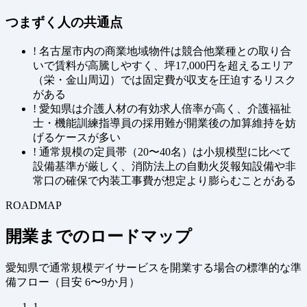
つまずく人の共通点
!
名古屋市内の商業地域物件は競合他業種との取り合
いで賃料が高騰しやすく、坪17,000円を超えるエリア
（栄・金山周辺）では固定費が収支を圧迫するリスク
がある
!
愛知県は介護人材の有効求人倍率が高く、介護福祉
士・機能訓練指導員の採用難が開業後の加算維持を妨
げるケースが多い
!
通常規模の定員帯（20〜40名）は小規模型に比べて
設備基準が厳しく、消防法上の自動火災報知設備や非
常口の確保で内装工事費が想定より膨らむことがある
ROADMAP
開業までのロードマップ
愛知県で通常規模デイサービスを開業する場合の標準的な準
備フロー（
目安 6〜9か月
）
1