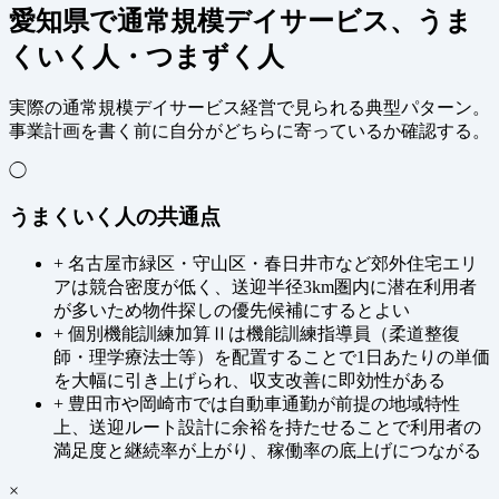
愛知県で通常規模デイサービス、うま
くいく人・つまずく人
実際の通常規模デイサービス経営で見られる典型パターン。
事業計画を書く前に自分がどちらに寄っているか確認する。
◯
うまくいく人の共通点
+
名古屋市緑区・守山区・春日井市など郊外住宅エリ
アは競合密度が低く、送迎半径3km圏内に潜在利用者
が多いため物件探しの優先候補にするとよい
+
個別機能訓練加算Ⅱは機能訓練指導員（柔道整復
師・理学療法士等）を配置することで1日あたりの単価
を大幅に引き上げられ、収支改善に即効性がある
+
豊田市や岡崎市では自動車通勤が前提の地域特性
上、送迎ルート設計に余裕を持たせることで利用者の
満足度と継続率が上がり、稼働率の底上げにつながる
×