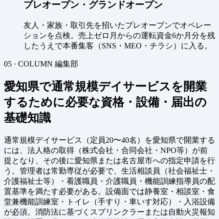
プレオープン・グランドオープン
友人・家族・取引先を招いたプレオープンでオペレー
ションを点検。売上ゼロ月からの運転資金6か月分を残
したうえで本番集客（SNS・MEO・チラシ）に入る。
05 · COLUMN
編集部
愛知県で通常規模デイサービスを開業
するために必要な資格・設備・届出の
基礎知識
通常規模デイサービス（定員20〜40名）を愛知県で開業する
には、法人格の取得（株式会社・合同会社・NPO等）が前
提となり、その後に愛知県または名古屋市への指定申請を行
う。管理者は常勤専従が必要で、生活相談員（社会福祉士・
介護福祉士等）・看護職員・介護職員・機能訓練指導員の配
置基準を満たす必要がある。設備面では静養室・相談室・食
堂兼機能訓練室・トイレ（手すり・車いす対応）・入浴設備
が必須。消防法に基づくスプリンクラーまたは自動火災報知