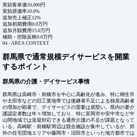
実効客単価
10,000円
実効原価率
10.0%
追加売上補正
12%
追加初期費用
0.0万円
追加月額費用
15.0万円
補助・控除反映
0.0万円
04 · AREA CONTEXT
群馬県で通常規模デイサービスを開業
するポイント
群馬県の介護・デイサービス事情
群馬県は高崎市・前橋市を中心に高齢化が進み、特に桐生市
や太田市などの旧工業地帯では後継者不足による独居高齢者
の増加が顕著で、デイサービスの需要は底堅い。県内の要介
護認定者数は年々増加しており、特に富岡市や安中市など中
山間地域では送迎対応できる通所介護の不足が課題となって
いる。高崎駅・前橋駅周辺は競合施設が集中しているが、郊
外の住宅団地エリアや藤岡市・沼田市といった地方都市では