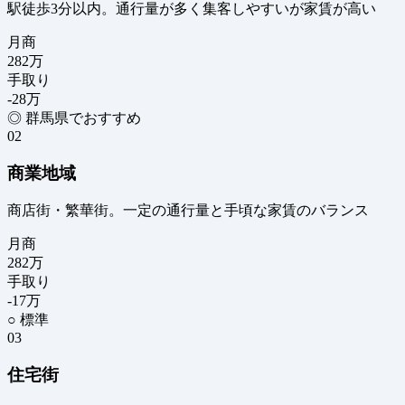
駅徒歩3分以内。通行量が多く集客しやすいが家賃が高い
月商
282
万
手取り
-28
万
◎ 群馬県でおすすめ
02
商業地域
商店街・繁華街。一定の通行量と手頃な家賃のバランス
月商
282
万
手取り
-17
万
○ 標準
03
住宅街