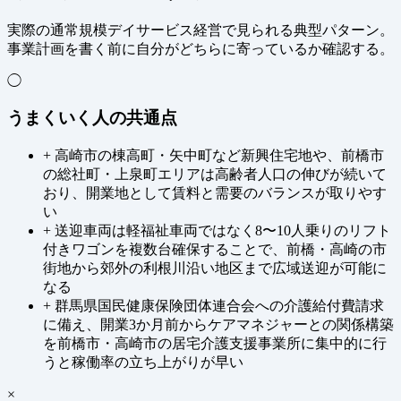
実際の通常規模デイサービス経営で見られる典型パターン。
事業計画を書く前に自分がどちらに寄っているか確認する。
◯
うまくいく人の共通点
+
高崎市の棟高町・矢中町など新興住宅地や、前橋市
の総社町・上泉町エリアは高齢者人口の伸びが続いて
おり、開業地として賃料と需要のバランスが取りやす
い
+
送迎車両は軽福祉車両ではなく8〜10人乗りのリフト
付きワゴンを複数台確保することで、前橋・高崎の市
街地から郊外の利根川沿い地区まで広域送迎が可能に
なる
+
群馬県国民健康保険団体連合会への介護給付費請求
に備え、開業3か月前からケアマネジャーとの関係構築
を前橋市・高崎市の居宅介護支援事業所に集中的に行
うと稼働率の立ち上がりが早い
×