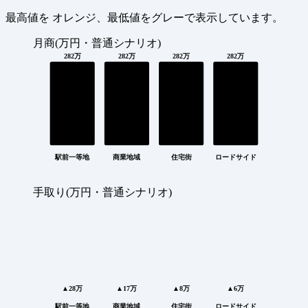
最高値を
オレンジ
、最低値を
グレー
で表示しています。
月商(万円・普通シナリオ)
282万
282万
282万
282万
駅前一等地
商業地域
住宅街
ロードサイド
手取り(万円・普通シナリオ)
▲28万
▲17万
▲8万
▲6万
駅前一等地
商業地域
住宅街
ロードサイド