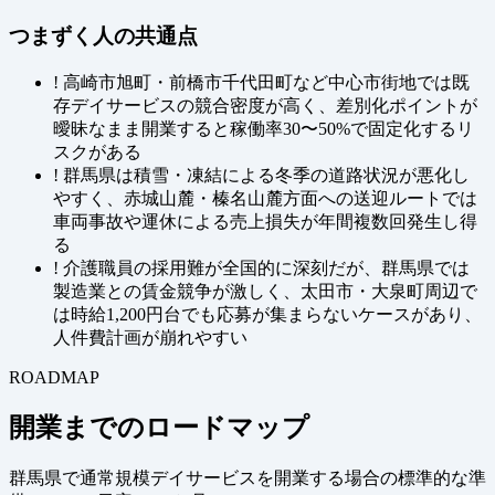
つまずく人の共通点
!
高崎市旭町・前橋市千代田町など中心市街地では既
存デイサービスの競合密度が高く、差別化ポイントが
曖昧なまま開業すると稼働率30〜50%で固定化するリ
スクがある
!
群馬県は積雪・凍結による冬季の道路状況が悪化し
やすく、赤城山麓・榛名山麓方面への送迎ルートでは
車両事故や運休による売上損失が年間複数回発生し得
る
!
介護職員の採用難が全国的に深刻だが、群馬県では
製造業との賃金競争が激しく、太田市・大泉町周辺で
は時給1,200円台でも応募が集まらないケースがあり、
人件費計画が崩れやすい
ROADMAP
開業までのロードマップ
群馬県で通常規模デイサービスを開業する場合の標準的な準