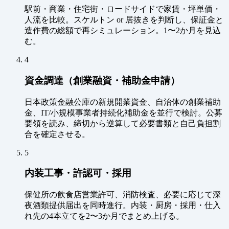
駅前・商業・住宅街・ロードサイドで家賃・坪単価・
人流を比較。スケルトン or 居抜きを判断し、保証金と
造作費の総額で再シミュレーション。1〜2か月を見込
む。
4
資金調達（創業融資・補助金申請）
日本政策金融公庫の新規開業資金、自治体の創業補助
金、IT/小規模事業者持続化補助金を並行で検討。公募
要領を読み、締切から逆算して必要書類と自己負担割
合を確定させる。
5
内装工事・許認可・採用
保健所の飲食店営業許可、消防検査、必要に応じて深
夜酒類提供届出を同時進行。内装・厨房・採用・仕入
れ先の4本立てを2〜3か月でまとめ上げる。