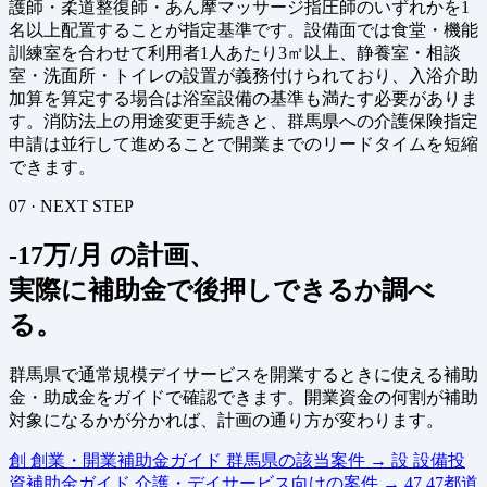
護師・柔道整復師・あん摩マッサージ指圧師のいずれかを1
名以上配置することが指定基準です。設備面では食堂・機能
訓練室を合わせて利用者1人あたり3㎡以上、静養室・相談
室・洗面所・トイレの設置が義務付けられており、入浴介助
加算を算定する場合は浴室設備の基準も満たす必要がありま
す。消防法上の用途変更手続きと、群馬県への介護保険指定
申請は並行して進めることで開業までのリードタイムを短縮
できます。
07 · NEXT STEP
-17万/月 の計画、
実際に補助金で後押しできるか調べ
る。
群馬県で通常規模デイサービスを開業するときに使える補助
金・助成金をガイドで確認できます。開業資金の何割が補助
対象になるかが分かれば、計画の通り方が変わります。
創
創業・開業補助金ガイド
群馬県の該当案件
→
設
設備投
資補助金ガイド
介護・デイサービス向けの案件
→
47
47都道