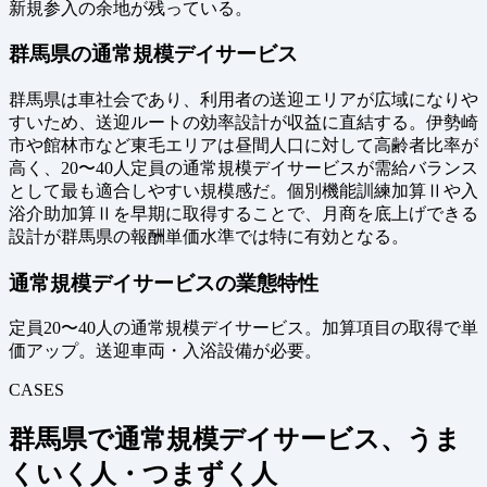
新規参入の余地が残っている。
群馬県の通常規模デイサービス
群馬県は車社会であり、利用者の送迎エリアが広域になりや
すいため、送迎ルートの効率設計が収益に直結する。伊勢崎
市や館林市など東毛エリアは昼間人口に対して高齢者比率が
高く、20〜40人定員の通常規模デイサービスが需給バランス
として最も適合しやすい規模感だ。個別機能訓練加算Ⅱや入
浴介助加算Ⅱを早期に取得することで、月商を底上げできる
設計が群馬県の報酬単価水準では特に有効となる。
通常規模デイサービスの業態特性
定員20〜40人の通常規模デイサービス。加算項目の取得で単
価アップ。送迎車両・入浴設備が必要。
CASES
群馬県で通常規模デイサービス、うま
くいく人・つまずく人