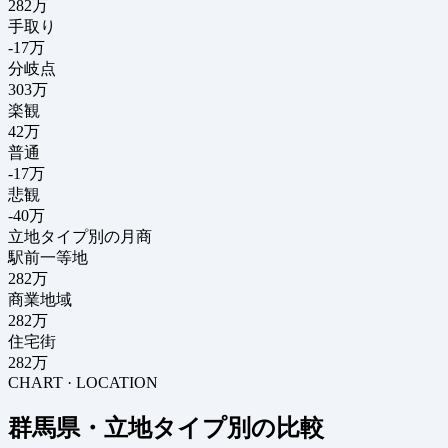
282
万
手取り
-17
万
分岐点
303
万
楽観
42万
普通
-17万
悲観
-40万
立地タイプ別の月商
駅前一等地
282万
商業地域
282万
住宅街
282万
CHART · LOCATION
群馬県・立地タイプ別の比較