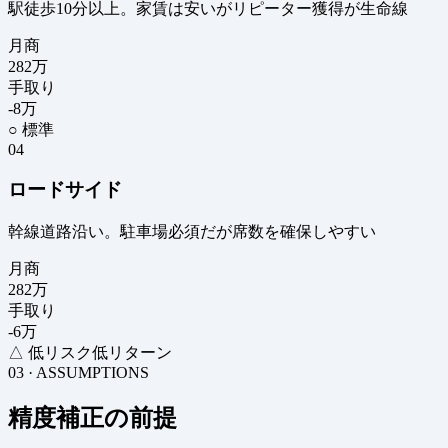
駅徒歩10分以上。家賃は安いがリピーター獲得が生命線
月商
282
万
手取り
-8
万
○ 標準
04
ロードサイド
幹線道路沿い。駐車場必須だが席数を確保しやすい
月商
282
万
手取り
-6
万
△ 低リスク低リターン
03 · ASSUMPTIONS
精度補正の前提