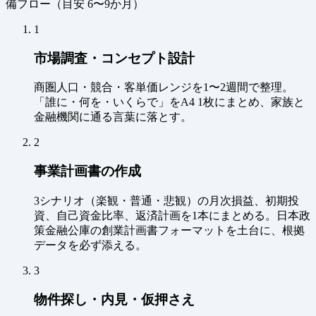
備フロー（
目安 6〜9か月
）
1
市場調査・コンセプト設計
商圏人口・競合・客単価レンジを1〜2週間で整理。
「誰に・何を・いくらで」をA4 1枚にまとめ、家族と
金融機関に通る言葉に落とす。
2
事業計画書の作成
3シナリオ（楽観・普通・悲観）の月次損益、初期投
資、自己資金比率、返済計画を1本にまとめる。日本政
策金融公庫の創業計画書フォーマットを土台に、根拠
データを必ず添える。
3
物件探し・内見・仮押さえ