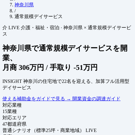
神奈川県
/
通常規模デイサービス
介
LIVE
介護・福祉・宿泊
·
神奈川県 × 通常規模デイサービ
ス
神奈川県で通常規模デイサービスを開
業、
月商
306万円
/ 手取り
-51万円
INSIGHT
神奈川の住宅地で22名を迎える、加算フル活用型
デイサービス
使える補助金をガイドで見る
→
開業資金の調達ガイド
対応業種
15
業種
対応エリア
47
都道府県
普通シナリオ（標準25坪・商業地域）
LIVE