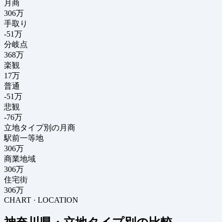
月商
306
万
手取り
-51
万
分岐点
368
万
楽観
17万
普通
-51万
悲観
-76万
立地タイプ別の月商
駅前一等地
306万
商業地域
306万
住宅街
306万
CHART · LOCATION