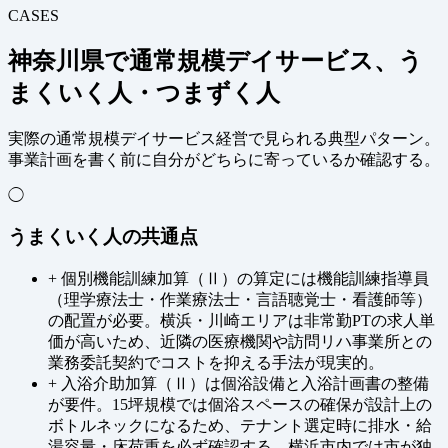
CASES
神奈川県で通常規模デイサービス、う
まくいく人・つまずく人
実際の通常規模デイサービス経営で見られる典型パターン。
事業計画を書く前に自分がどちらに寄っているか確認する。
◯
うまくいく人の共通点
+
個別機能訓練加算（Ⅱ）の算定には機能訓練指導員
（理学療法士・作業療法士・言語聴覚士・看護師等）
の配置が必要。横浜・川崎エリアは非常勤PTの求人単
価が高いため、近隣の医療機関や訪問リハ事業所との
業務委託契約でコストを抑える手法が現実的。
+
入浴介助加算（Ⅱ）は個浴設備と入浴計画書の整備
が要件。15坪規模では個浴スペースの確保が設計上の
ボトルネックになるため、テナント選定時に排水・給
湯容量・床荷重を必ず確認する。横浜市内では市が独