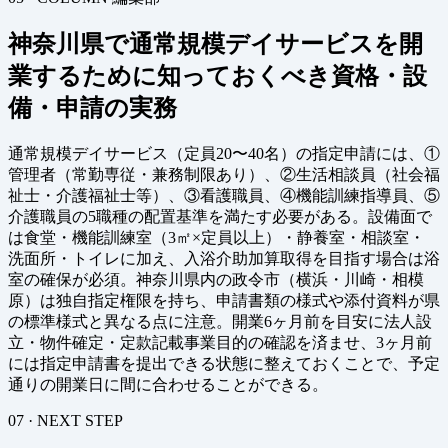
神奈川県で通常規模デイサービスを開
業するために知っておくべき資格・設
備・申請の実務
通常規模デイサービス（定員20〜40名）の指定申請には、①
管理者（常勤専従・兼務制限あり）、②生活相談員（社会福
祉士・介護福祉士等）、③看護職員、④機能訓練指導員、⑤
介護職員の5職種の配置基準を満たす必要がある。設備面で
は食堂・機能訓練室（3㎡×定員以上）・静養室・相談室・
洗面所・トイレに加え、入浴介助加算取得を目指す場合は浴
室の確保が必須。神奈川県内の政令市（横浜・川崎・相模
原）は独自指定権限を持ち、申請書類の様式や添付資料が県
の標準様式と異なる点に注意。開業6ヶ月前を目安に法人設
立・物件確定・定款記載事業目的の確認を済ませ、3ヶ月前
には指定申請書を提出できる状態に整えておくことで、予定
通りの開業日に間に合わせることができる。
07 · NEXT STEP