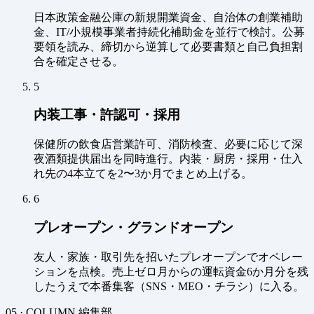
日本政策金融公庫の新規開業資金、自治体の創業補助
金、IT/小規模事業者持続化補助金を並行で検討。公募
要領を読み、締切から逆算して必要書類と自己負担割
合を確定させる。
5
内装工事・許認可・採用
保健所の飲食店営業許可、消防検査、必要に応じて深
夜酒類提供届出を同時進行。内装・厨房・採用・仕入
れ先の4本立てを2〜3か月でまとめ上げる。
6
プレオープン・グランドオープン
友人・家族・取引先を招いたプレオープンでオペレー
ションを点検。売上ゼロ月からの運転資金6か月分を残
したうえで本番集客（SNS・MEO・チラシ）に入る。
05 · COLUMN
編集部