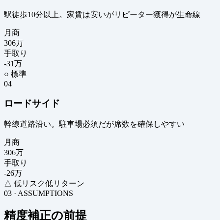
駅徒歩10分以上。家賃は安いがリピーター獲得が生命線
月商
306
万
手取り
-31
万
○ 標準
04
ロードサイド
幹線道路沿い。駐車場必須だが席数を確保しやすい
月商
306
万
手取り
-26
万
△ 低リスク低リターン
03 · ASSUMPTIONS
精度補正の前提