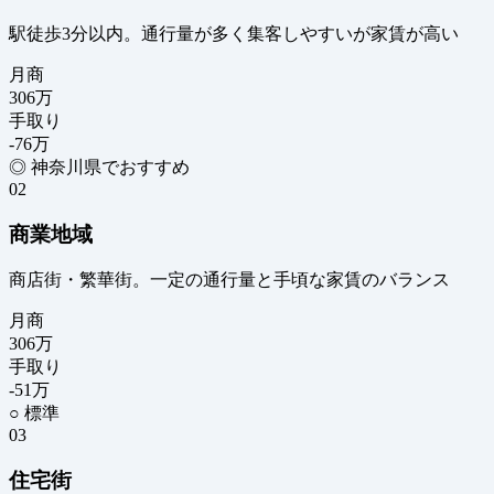
駅徒歩3分以内。通行量が多く集客しやすいが家賃が高い
月商
306
万
手取り
-76
万
◎ 神奈川県でおすすめ
02
商業地域
商店街・繁華街。一定の通行量と手頃な家賃のバランス
月商
306
万
手取り
-51
万
○ 標準
03
住宅街