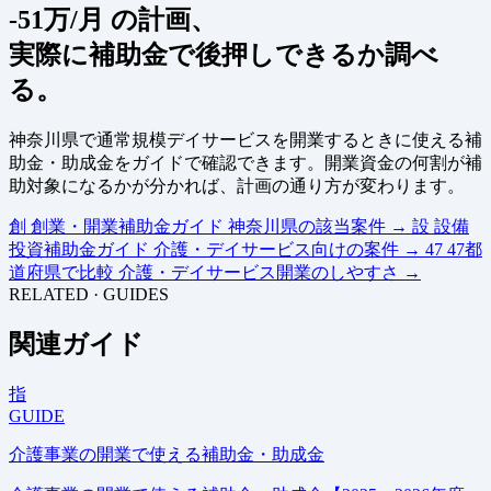
-51万/月 の計画、
実際に補助金で後押しできるか調べ
る。
神奈川県で通常規模デイサービスを開業するときに使える補
助金・助成金をガイドで確認できます。開業資金の何割が補
助対象になるかが分かれば、計画の通り方が変わります。
創
創業・開業補助金ガイド
神奈川県の該当案件
→
設
設備
投資補助金ガイド
介護・デイサービス向けの案件
→
47
47都
道府県で比較
介護・デイサービス開業のしやすさ
→
RELATED · GUIDES
関連ガイド
指
GUIDE
介護事業の開業で使える補助金・助成金