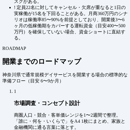
スクがある。
!
定員22名に対してキャンセル・欠席が重なると1日の
実稼働が15名を下回ることがある。月商360万円のシナ
リオは稼働率85〜90%を前提としており、開業後3〜6
ヶ月の低稼働期をカバーする運転資金（目安400〜500
万円）を確保していない場合、資金ショートに直結す
る。
ROADMAP
開業までのロードマップ
神奈川県で通常規模デイサービスを開業する場合の標準的な
準備フロー（
目安 6〜9か月
）
1
市場調査・コンセプト設計
商圏人口・競合・客単価レンジを1〜2週間で整理。
「誰に・何を・いくらで」をA4 1枚にまとめ、家族と
金融機関に通る言葉に落とす。