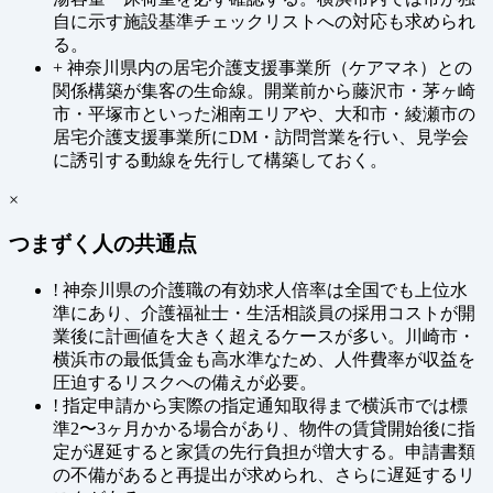
自に示す施設基準チェックリストへの対応も求められ
る。
+
神奈川県内の居宅介護支援事業所（ケアマネ）との
関係構築が集客の生命線。開業前から藤沢市・茅ヶ崎
市・平塚市といった湘南エリアや、大和市・綾瀬市の
居宅介護支援事業所にDM・訪問営業を行い、見学会
に誘引する動線を先行して構築しておく。
×
つまずく人の共通点
!
神奈川県の介護職の有効求人倍率は全国でも上位水
準にあり、介護福祉士・生活相談員の採用コストが開
業後に計画値を大きく超えるケースが多い。川崎市・
横浜市の最低賃金も高水準なため、人件費率が収益を
圧迫するリスクへの備えが必要。
!
指定申請から実際の指定通知取得まで横浜市では標
準2〜3ヶ月かかる場合があり、物件の賃貸開始後に指
定が遅延すると家賃の先行負担が増大する。申請書類
の不備があると再提出が求められ、さらに遅延するリ