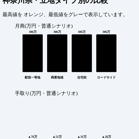
神奈川県・立地タイプ別の比較
最高値を
オレンジ
、最低値を
グレー
で表示しています。
月商(万円・普通シナリオ)
306万
306万
306万
306万
駅前一等地
商業地域
住宅街
ロードサイド
手取り(万円・普通シナリオ)
▲76万
▲51万
▲31万
▲26万