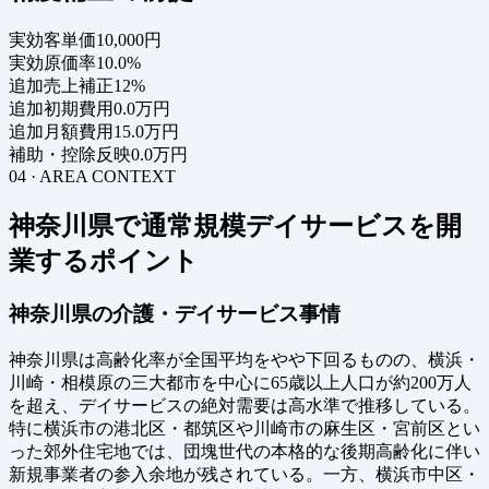
実効客単価
10,000円
実効原価率
10.0%
追加売上補正
12%
追加初期費用
0.0万円
追加月額費用
15.0万円
補助・控除反映
0.0万円
04 · AREA CONTEXT
神奈川県で通常規模デイサービスを開
業するポイント
神奈川県の介護・デイサービス事情
神奈川県は高齢化率が全国平均をやや下回るものの、横浜・
川崎・相模原の三大都市を中心に65歳以上人口が約200万人
を超え、デイサービスの絶対需要は高水準で推移している。
特に横浜市の港北区・都筑区や川崎市の麻生区・宮前区とい
った郊外住宅地では、団塊世代の本格的な後期高齢化に伴い
新規事業者の参入余地が残されている。一方、横浜市中区・