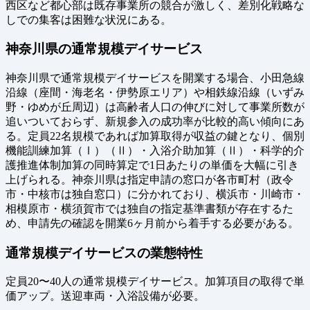
西区など都心部は既存事業所の競合が激しく、差別化戦略な
しでの集客は困難な状況にある。
神奈川県の通常規模デイサービス
神奈川県で通常規模デイサービスを開業する場合、小田急線
沿線（座間・海老名・伊勢原エリア）や相鉄線沿線（いずみ
野・ゆめが丘周辺）は高齢者人口の伸びに対して事業所数が
追いついておらず、新規参入の成功率が比較的高い傾向にあ
る。定員22名規模であれば加算取得が収益の鍵となり、個別
機能訓練加算（Ⅰ）（Ⅱ）・入浴介助加算（Ⅱ）・科学的介
護推進体制加算の同時算定で1日あたりの単価を大幅に引き
上げられる。神奈川県は指定申請の窓口が各市町村（政令
市・中核市は独自窓口）に分かれており、横浜市・川崎市・
相模原市・横須賀市では独自の指定基準書類が存在するた
め、申請先の確認を開業6ヶ月前から着手する必要がある。
通常規模デイサービスの業態特性
定員20〜40人の通常規模デイサービス。加算項目の取得で単
価アップ。送迎車両・入浴設備が必要。