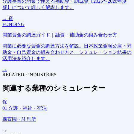
介護事業の開業で使える補助金・助成金【2025〜2026年度
版】について詳しく解説します。
→
資
FUNDING
開業資金の調達ガイド｜融資・補助金の組み合わせ方
開業に必要な資金の調達方法を解説。日本政策金融公庫・補
助金・自己資金の組み合わせ方と、シミュレーション結果の
活用法を紹介します。
→
RELATED · INDUSTRIES
関連する業種のシミュレーター
保
01
介護・福祉・宿泊
保育園・託児所
→