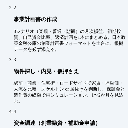
2
事業計画書の作成
3シナリオ（楽観・普通・悲観）の月次損益、初期投
資、自己資金比率、返済計画を1本にまとめる。日本政
策金融公庫の創業計画書フォーマットを土台に、根拠
データを必ず添える。
3
物件探し・内見・仮押さえ
駅前・商業・住宅街・ロードサイドで家賃・坪単価・
人流を比較。スケルトン or 居抜きを判断し、保証金と
造作費の総額で再シミュレーション。1〜2か月を見込
む。
4
資金調達（創業融資・補助金申請）