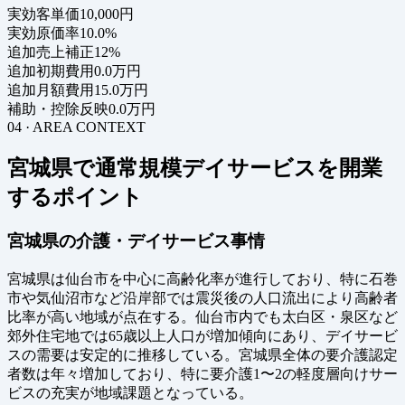
実効客単価
10,000円
実効原価率
10.0%
追加売上補正
12%
追加初期費用
0.0万円
追加月額費用
15.0万円
補助・控除反映
0.0万円
04 · AREA CONTEXT
宮城県で通常規模デイサービスを開業
するポイント
宮城県の介護・デイサービス事情
宮城県は仙台市を中心に高齢化率が進行しており、特に石巻
市や気仙沼市など沿岸部では震災後の人口流出により高齢者
比率が高い地域が点在する。仙台市内でも太白区・泉区など
郊外住宅地では65歳以上人口が増加傾向にあり、デイサービ
スの需要は安定的に推移している。宮城県全体の要介護認定
者数は年々増加しており、特に要介護1〜2の軽度層向けサー
ビスの充実が地域課題となっている。