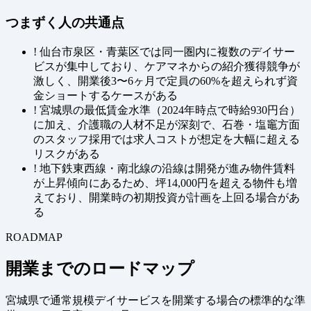
つまずく人の共通点
!
仙台市泉区・青葉区では同一圏内に複数のデイサー
ビスが集中しており、ケアマネからの紹介獲得競争が
激しく、開業後3〜6ヶ月で定員の60%を超えられず資
金ショートするケースがある
!
宮城県の最低賃金水準（2024年時点で時給930円台）
に加え、介護職の人材不足が深刻で、石巻・塩竈方面
のスタッフ採用では求人コストが想定を大幅に超える
リスクがある
!
地下鉄東西線・南北線の沿線は開発が進み物件賃料
が上昇傾向にあるため、坪14,000円を超える物件も増
えており、開業時の初期投資が計画を上回る場合があ
る
ROADMAP
開業までのロードマップ
宮城県で通常規模デイサービスを開業する場合の標準的な準