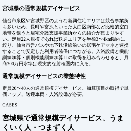
宮城県の通常規模デイサービス
仙台市泉区や宮城野区のような新興住宅エリアは競合事業所
も多いため、長町や富沢といった太白区南部など比較的空白
地帯を狙うと居宅介護支援事業所からの紹介が集まりやす
い。定員22人規模であれば送迎エリアを半径3〜4km圏内に
絞り、仙台市営バスや地下鉄沿線沿いの居宅ケアマネと連携
することで安定した利用者確保につながる。入浴設備と機能
訓練加算・個別機能訓練加算Ⅱの取得を組み合わせると、月
商300万円水準は現実的な射程圏内に入る。
通常規模デイサービスの業態特性
定員20〜40人の通常規模デイサービス。加算項目の取得で単
価アップ。送迎車両・入浴設備が必要。
CASES
宮城県で通常規模デイサービス、うま
くいく人・つまずく人