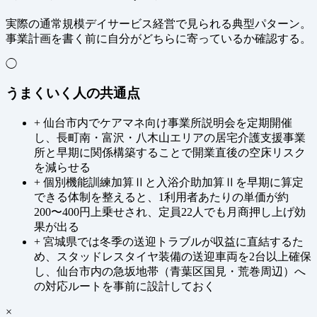
実際の通常規模デイサービス経営で見られる典型パターン。
事業計画を書く前に自分がどちらに寄っているか確認する。
◯
うまくいく人の共通点
+
仙台市内でケアマネ向け事業所説明会を定期開催
し、長町南・富沢・八木山エリアの居宅介護支援事業
所と早期に関係構築することで開業直後の空床リスク
を減らせる
+
個別機能訓練加算Ⅱと入浴介助加算Ⅱを早期に算定
できる体制を整えると、1利用者あたりの単価が約
200〜400円上乗せされ、定員22人でも月商押し上げ効
果が出る
+
宮城県では冬季の送迎トラブルが収益に直結するた
め、スタッドレスタイヤ装備の送迎車両を2台以上確保
し、仙台市内の急坂地帯（青葉区国見・荒巻周辺）へ
の対応ルートを事前に設計しておく
×