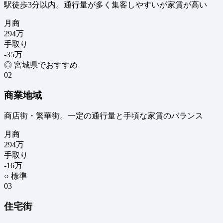
駅徒歩3分以内。通行量が多く集客しやすいが家賃が高い
月商
294
万
手取り
-35
万
◎ 宮城県でおすすめ
02
商業地域
商店街・繁華街。一定の通行量と手頃な家賃のバランス
月商
294
万
手取り
-16
万
○ 標準
03
住宅街