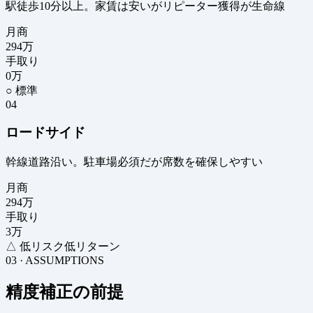
駅徒歩10分以上。家賃は安いがリピーター獲得が生命線
月商
294
万
手取り
0
万
○ 標準
04
ロードサイド
幹線道路沿い。駐車場必須だが席数を確保しやすい
月商
294
万
手取り
3
万
△ 低リスク低リターン
03 · ASSUMPTIONS
精度補正の前提