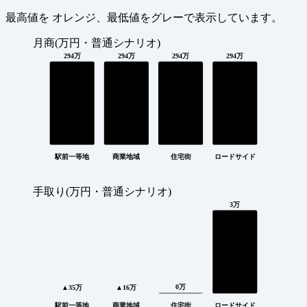
最高値を
オレンジ
、最低値を
グレー
で表示しています。
月商(万円・普通シナリオ)
294万
294万
294万
294万
駅前一等地
商業地域
住宅街
ロードサイド
手取り(万円・普通シナリオ)
3万
0万
▲35万
▲16万
駅前一等地
商業地域
住宅街
ロードサイド