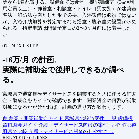
等から1名配置する。設備面では食堂・機能訓練室（3㎡×利
用定員以上）・静養室・相談室・トイレ（男女別）が建築基
準法・消防法を満たした形で必要。入浴設備は必須ではない
が、入浴介助加算を算定するなら浴室・脱衣室の設置が求め
られる。指定申請は開業予定日の2〜3ヶ月前には着手した
い。
07 · NEXT STEP
-16万/月 の計画、
実際に補助金で後押しできるか調べ
る。
宮城県で通常規模デイサービスを開業するときに使える補助
金・助成金をガイドで確認できます。開業資金の何割が補助
対象になるかが分かれば、計画の通り方が変わります。
創
創業・開業補助金ガイド
宮城県の該当案件
→
設
設備投
資補助金ガイド
介護・デイサービス向けの案件
→
47
47都道
府県で比較
介護・デイサービス開業のしやすさ
→
RELATED · GUIDES