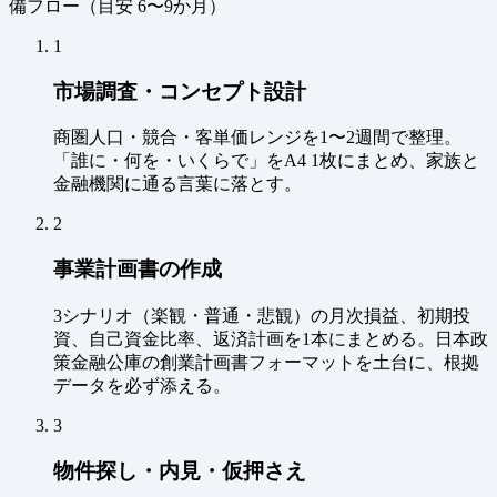
備フロー（
目安 6〜9か月
）
1
市場調査・コンセプト設計
商圏人口・競合・客単価レンジを1〜2週間で整理。
「誰に・何を・いくらで」をA4 1枚にまとめ、家族と
金融機関に通る言葉に落とす。
2
事業計画書の作成
3シナリオ（楽観・普通・悲観）の月次損益、初期投
資、自己資金比率、返済計画を1本にまとめる。日本政
策金融公庫の創業計画書フォーマットを土台に、根拠
データを必ず添える。
3
物件探し・内見・仮押さえ