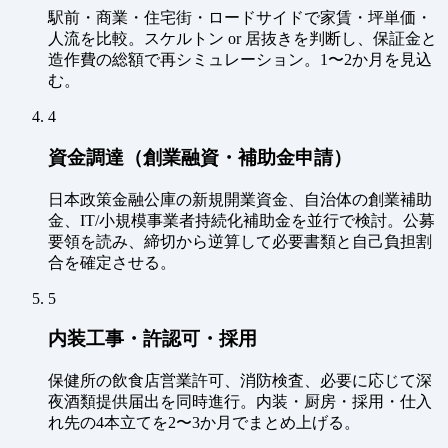
駅前・商業・住宅街・ロードサイドで家賃・坪単価・
人流を比較。スケルトン or 居抜きを判断し、保証金と
造作費の総額で再シミュレーション。1〜2か月を見込
む。
4
資金調達（創業融資・補助金申請）
日本政策金融公庫の新規開業資金、自治体の創業補助
金、IT/小規模事業者持続化補助金を並行で検討。公募
要領を読み、締切から逆算して必要書類と自己負担割
合を確定させる。
5
内装工事・許認可・採用
保健所の飲食店営業許可、消防検査、必要に応じて深
夜酒類提供届出を同時進行。内装・厨房・採用・仕入
れ先の4本立てを2〜3か月でまとめ上げる。