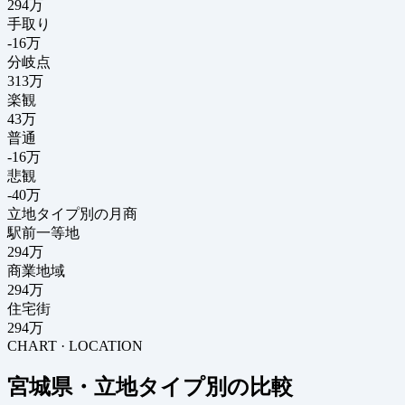
294
万
手取り
-16
万
分岐点
313
万
楽観
43万
普通
-16万
悲観
-40万
立地タイプ別の月商
駅前一等地
294万
商業地域
294万
住宅街
294万
CHART · LOCATION
宮城県・立地タイプ別の比較