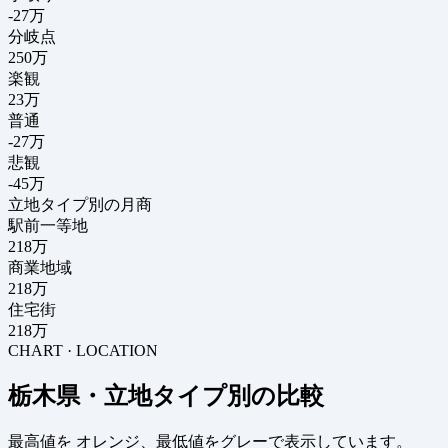
-27
万
分岐点
250
万
楽観
23万
普通
-27万
悲観
-45万
立地タイプ別の月商
駅前一等地
218万
商業地域
218万
住宅街
218万
CHART · LOCATION
栃木県・立地タイプ別の比較
最高値を
オレンジ
、最低値を
グレー
で表示しています。