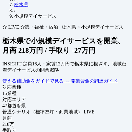
栃木県
/
小規模デイサービス
介
LIVE
介護・福祉・宿泊
·
栃木県 × 小規模デイサービス
栃木県で小規模デイサービスを開業、
月商
218万円
/ 手取り
-27万円
INSIGHT
定員16人・家賃12万円で栃木県に根ざす、地域密
着デイサービスの開業戦略
使える補助金をガイドで見る
→
開業資金の調達ガイド
対応業種
15
業種
対応エリア
47
都道府県
普通シナリオ（標準25坪・商業地域）
LIVE
月商
218
万
手取り