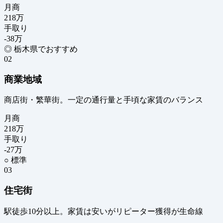
月商
218
万
手取り
-38
万
◎ 栃木県でおすすめ
02
商業地域
商店街・繁華街。一定の通行量と手頃な家賃のバランス
月商
218
万
手取り
-27
万
○ 標準
03
住宅街
駅徒歩10分以上。家賃は安いがリピーター獲得が生命線