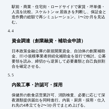
駅前・商業・住宅街・ロードサイドで家賃・坪単価・
人流を比較。スケルトン or 居抜きを判断し、保証金と
造作費の総額で再シミュレーション。1〜2か月を見込
む。
4
資金調達（創業融資・補助金申請）
日本政策金融公庫の新規開業資金、自治体の創業補助
金、IT/小規模事業者持続化補助金を並行で検討。公募
要領を読み、締切から逆算して必要書類と自己負担割
合を確定させる。
5
内装工事・許認可・採用
保健所の飲食店営業許可、消防検査、必要に応じて深
夜酒類提供届出を同時進行。内装・厨房・採用・仕入
れ先の4本立てを2〜3か月でまとめ上げる。