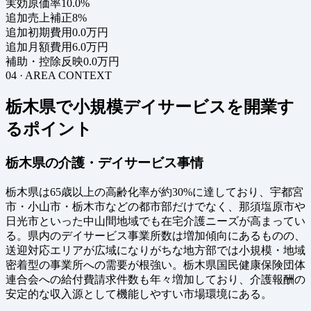
実効原価率
10.0%
追加売上補正
8%
追加初期費用
0.0万円
追加月額費用
6.0万円
補助・控除反映
0.0万円
04 · AREA CONTEXT
栃木県で小規模デイサービスを開業す
るポイント
栃木県の介護・デイサービス事情
栃木県は65歳以上の高齢化率が約30%に達しており、宇都宮
市・小山市・栃木市などの都市部だけでなく、那須塩原市や
日光市といった中山間地域でも在宅介護ニーズが高まってい
る。県内のデイサービス事業所数は増加傾向にあるものの、
送迎対応エリアが広域になりがちな地方部では小規模・地域
密着型の事業所への需要が根強い。栃木県国民健康保険団体
連合会への給付費請求件数も年々増加しており、介護報酬の
安定的な収入源として機能しやすい市場環境にある。