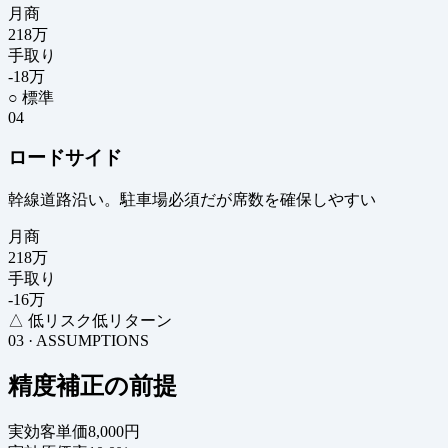
月商
218
万
手取り
-18
万
○ 標準
04
ロードサイド
幹線道路沿い。駐車場必須だが席数を確保しやすい
月商
218
万
手取り
-16
万
△ 低リスク低リターン
03 · ASSUMPTIONS
精度補正の前提
実効客単価
8,000円