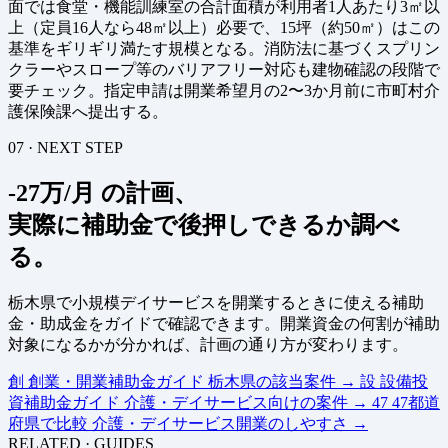
面では食堂・機能訓練室の合計面積が利用者1人あたり3㎡以
上（定員16人なら48㎡以上）必要で、15坪（約50㎡）はこの
基準をギリギリ満たす規模となる。消防法に基づくスプリン
クラーやスロープ等のバリアフリー対応も建物確認の段階で
要チェック。指定申請は開業希望月の2〜3か月前に市町村介
護保険課へ提出する。
07 · NEXT STEP
-27万/月 の計画、
実際に補助金で後押しできるか調べ
る。
栃木県で小規模デイサービスを開業するときに使える補助
金・助成金をガイドで確認できます。開業資金の何割が補助
対象になるかが分かれば、計画の通り方が変わります。
創
創業・開業補助金ガイド
栃木県の該当案件
→
設
設備投
資補助金ガイド
介護・デイサービス向けの案件
→
47
47都道
府県で比較
介護・デイサービス開業のしやすさ
→
RELATED · GUIDES