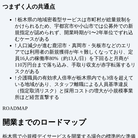
つまずく人の共通点
!
栃木県の地域密着型サービスは市町村が総量規制を
かけられるため、宇都宮市や小山市では公募外での新
規指定が認められず、開業時期が1〜2年単位でずれ込
むケースがある
!
人口減少が進む鹿沼市・真岡市・矢板市などのエリ
アでは利用者の新規獲得が年々難しくなっており、定
員16人の稼働率80%（約13人/日）を下回ると月商が
110万円台まで落ち込み、手取り収支が赤字転落するリ
スクがある
!
介護職員の有効求人倍率が栃木県内でも3倍を超えて
いる地域があり、スタッフ離職による人員基準違反
（指定取消リスク）と採用コストの増大が小規模事業
所ほど経営直撃する
ROADMAP
開業までのロードマップ
栃木県で小規模デイサービスを開業する場合の標準的な準備