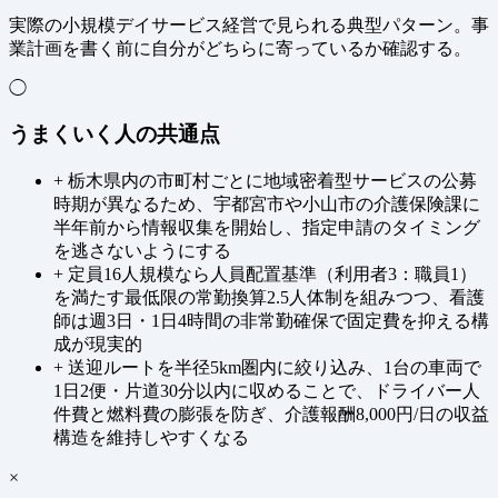
実際の小規模デイサービス経営で見られる典型パターン。事
業計画を書く前に自分がどちらに寄っているか確認する。
◯
うまくいく人の共通点
+
栃木県内の市町村ごとに地域密着型サービスの公募
時期が異なるため、宇都宮市や小山市の介護保険課に
半年前から情報収集を開始し、指定申請のタイミング
を逃さないようにする
+
定員16人規模なら人員配置基準（利用者3：職員1）
を満たす最低限の常勤換算2.5人体制を組みつつ、看護
師は週3日・1日4時間の非常勤確保で固定費を抑える構
成が現実的
+
送迎ルートを半径5km圏内に絞り込み、1台の車両で
1日2便・片道30分以内に収めることで、ドライバー人
件費と燃料費の膨張を防ぎ、介護報酬8,000円/日の収益
構造を維持しやすくなる
×