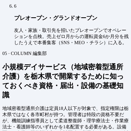
6
プレオープン・グランドオープン
友人・家族・取引先を招いたプレオープンでオペレー
ションを点検。売上ゼロ月からの運転資金6か月分を残
したうえで本番集客（SNS・MEO・チラシ）に入る。
05 · COLUMN
編集部
小規模デイサービス（地域密着型通所
介護）を栃木県で開業するために知っ
ておくべき資格・届出・設備の基礎知
識
地域密着型通所介護は定員18人以下が対象で、指定権限は栃
木県ではなく各市町村が持つ。管理者は特段の資格不要だ
が、機能訓練指導員として柔道整復師・理学療法士・作業療
法士・看護師等のいずれかを1名配置する必要がある。設備