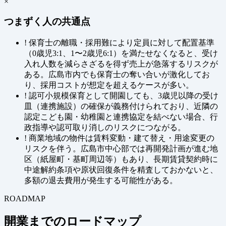
×
つまずく人の共通点
!
保育士の離職・採用難により定員に対して配置基準
（0歳児3:1、1〜2歳児6:1）を満たせなくなると、受け
入れ人数を減らさざるを得ず売上が急落するリスクが
ある。広島市内でも保育士の奪い合いが激化してお
り、採用コストが想定を超えるケースが多い。
!
認可小規模保育として開園しても、3歳児以降の受け
皿（連携施設）の確保が義務付けられており、近隣の
認定こども園・幼稚園と連携協定を結べない場合、行
政指導や認可取り消しのリスクにつながる。
!
商業地域の物件は賃料変動・建て替え・用途変更の
リスクを伴う。広島市中心部では再開発計画が進む地
区（紙屋町・基町周辺等）もあり、長期賃貸契約時に
中途解約条項や原状回復条件を精査しておかないと、
多額の退去費用が発生する可能性がある。
ROADMAP
開業までのロードマップ