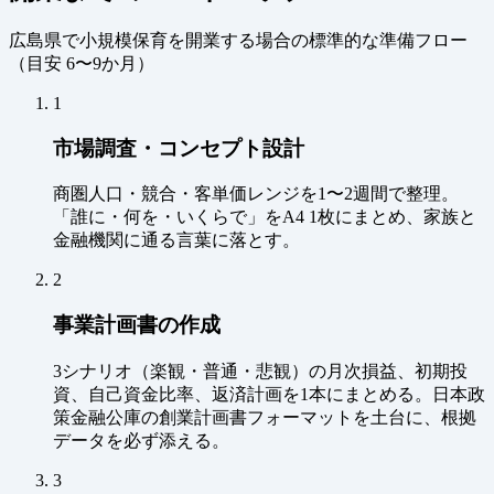
広島県で小規模保育を開業する場合の標準的な準備フロー
（
目安 6〜9か月
）
1
市場調査・コンセプト設計
商圏人口・競合・客単価レンジを1〜2週間で整理。
「誰に・何を・いくらで」をA4 1枚にまとめ、家族と
金融機関に通る言葉に落とす。
2
事業計画書の作成
3シナリオ（楽観・普通・悲観）の月次損益、初期投
資、自己資金比率、返済計画を1本にまとめる。日本政
策金融公庫の創業計画書フォーマットを土台に、根拠
データを必ず添える。
3