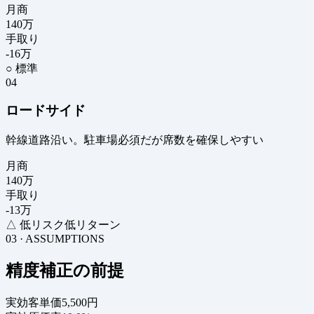
月商
140
万
手取り
-16
万
○ 標準
04
ロードサイド
幹線道路沿い。駐車場必須だが席数を確保しやすい
月商
140
万
手取り
-13
万
△ 低リスク低リターン
03 · ASSUMPTIONS
精度補正の前提
実効客単価
5,500円