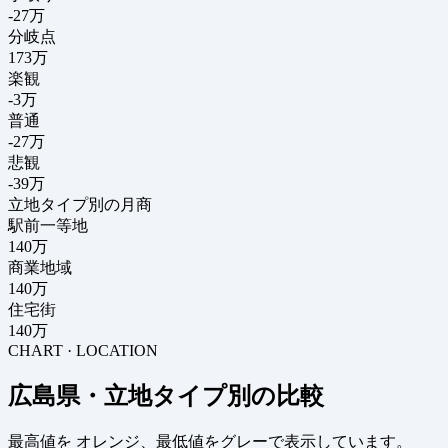
-27
万
分岐点
173
万
楽観
-3万
普通
-27万
悲観
-39万
立地タイプ別の月商
駅前一等地
140万
商業地域
140万
住宅街
140万
CHART · LOCATION
広島県・立地タイプ別の比較
最高値を
オレンジ
、最低値を
グレー
で表示しています。