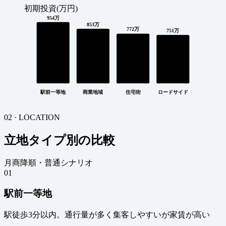
初期投資(万円)
954万
853万
772万
751万
駅前一等地
商業地域
住宅街
ロードサイド
02 · LOCATION
立地タイプ別の比較
月商降順・普通シナリオ
01
駅前一等地
駅徒歩3分以内。通行量が多く集客しやすいが家賃が高い