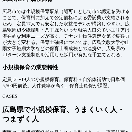
広島市では小規模保育事業（認可）として市の認定を受ける
ことで、保育料に加えて公定価格による委託費が支給される
ため、定員17人でも安定した収益モデルが構築しやすい。広
島駅周辺や紙屋町・八丁堀といった就労人口の多いエリアは
潜在的な利用ニーズが高く、テナント物件選定次第で集客力
が大きく変わる。保育士確保については、広島文教大学や山
陽女子短期大学などの保育士養成校との連携や、広島県の
UIターン支援制度を活用した採用が有効な手立てとなる。
小規模保育の業態特性
定員12〜19人の小規模保育。保育料＋自治体補助で日単価
5,500円前後。人件費率が高く、保育士確保が課題。
CASES
広島県で小規模保育、うまくいく人・
つまずく人