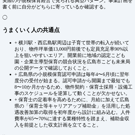
実際の小規模保育経営で見られる典型パターン。事業計画を
書く前に自分がどちらに寄っているか確認する。
◯
うまくいく人の共通点
+
横川駅・西広島駅周辺は子育て世帯の転入が続いて
おり、物件坪単価13,000円前後でも定員充足率90%以
上を狙いやすいエリア。開業前に地域の認定こども
園・企業主導型保育の競合状況を広島市こども未来局
の公開データで確認しておくこと。
+
広島県の小規模保育認可申請は毎年4〜6月頃に翌年
度分の受付が始まる。認可申請から開園まで最短でも
8〜10か月かかるため、物件契約・保育士採用・設備工
事のスケジュールを逆算して動くことが欠かせない。
+
保育士の定着率を高めるために、月給に加えて広島
県の「保育士等キャリアアップ補助金」を活用した処
遇改善加算の取得を初年度から設計に組み込む。人件
費率が65〜70%に達する業種特性を踏まえ、補助金収
入を前提とした収支計画を立てること。