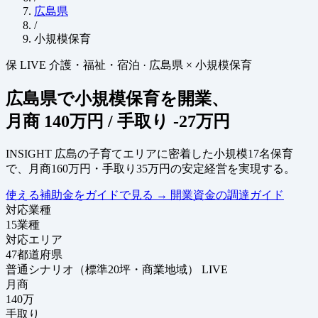
広島県
/
小規模保育
保
LIVE
介護・福祉・宿泊
·
広島県 × 小規模保育
広島県で小規模保育を開業、
月商
140万円
/ 手取り
-27万円
INSIGHT
広島の子育てエリアに密着した小規模17名保育
で、月商160万円・手取り35万円の安定経営を実現する。
使える補助金をガイドで見る
→
開業資金の調達ガイド
対応業種
15
業種
対応エリア
47
都道府県
普通シナリオ（標準20坪・商業地域）
LIVE
月商
140
万
手取り