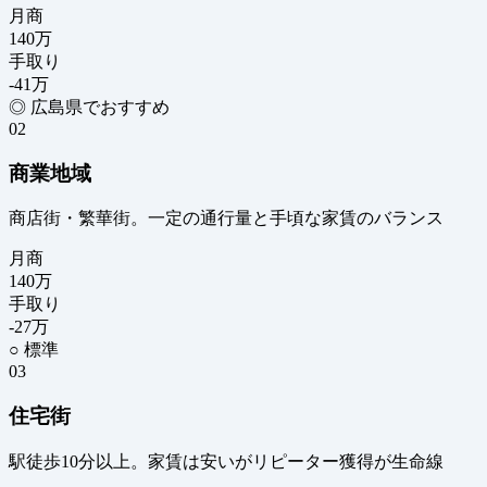
月商
140
万
手取り
-41
万
◎ 広島県でおすすめ
02
商業地域
商店街・繁華街。一定の通行量と手頃な家賃のバランス
月商
140
万
手取り
-27
万
○ 標準
03
住宅街
駅徒歩10分以上。家賃は安いがリピーター獲得が生命線