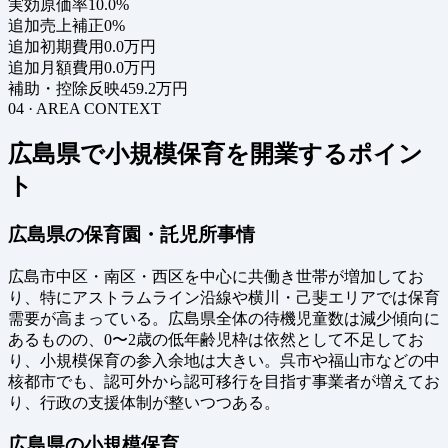
実効原価率
10.0%
追加売上補正
0%
追加初期費用
0.0万円
追加月額費用
0.0万円
補助・控除反映
459.2万円
04 · AREA CONTEXT
広島県で小規模保育を開業するポイン
ト
広島県の保育園・託児所事情
広島市中区・南区・西区を中心に共働き世帯が増加してお
り、特にアストラムライン沿線や横川・己斐エリアでは保育
需要が高まっている。広島県全体の待機児童数は減少傾向に
あるものの、0〜2歳の低年齢児枠は依然として不足してお
り、小規模保育の参入余地は大きい。呉市や福山市などの中
核都市でも、認可外から認可移行を目指す事業者が増えてお
り、行政の支援体制が整いつつある。
広島県の小規模保育