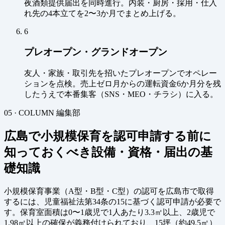
夜酒類提供届出を同時進行。内装・厨房・採用・仕入
れ先の4本立てを2〜3か月でまとめ上げる。
6
プレオープン・グランドオープン
友人・家族・取引先を招いたプレオープンでオペレー
ションを点検。売上ゼロ月からの運転資金6か月分を残
したうえで本番集客（SNS・MEO・チラシ）に入る。
05 · COLUMN
編集部
広島で小規模保育を認可申請する前に
知っておくべき設備・資格・届出の基
礎知識
小規模保育事業（A型・B型・C型）の認可を広島市で取得
するには、児童福祉法第34条の15に基づく認可申請が必要で
す。保育室面積は0〜1歳児で1人あたり3.3㎡以上、2歳児で
1.98㎡以上の確保が義務付けられており、15坪（約49.5㎡）