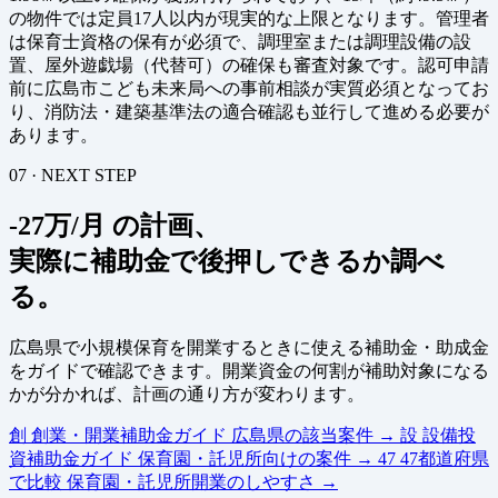
の物件では定員17人以内が現実的な上限となります。管理者
は保育士資格の保有が必須で、調理室または調理設備の設
置、屋外遊戯場（代替可）の確保も審査対象です。認可申請
前に広島市こども未来局への事前相談が実質必須となってお
り、消防法・建築基準法の適合確認も並行して進める必要が
あります。
07 · NEXT STEP
-27万/月 の計画、
実際に補助金で後押しできるか調べ
る。
広島県で小規模保育を開業するときに使える補助金・助成金
をガイドで確認できます。開業資金の何割が補助対象になる
かが分かれば、計画の通り方が変わります。
創
創業・開業補助金ガイド
広島県の該当案件
→
設
設備投
資補助金ガイド
保育園・託児所向けの案件
→
47
47都道府県
で比較
保育園・託児所開業のしやすさ
→