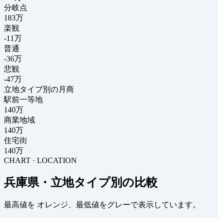
分岐点
183
万
楽観
-11万
普通
-36万
悲観
-47万
立地タイプ別の月商
駅前一等地
140万
商業地域
140万
住宅街
140万
CHART · LOCATION
兵庫県・立地タイプ別の比較
最高値を
オレンジ
、最低値を
グレー
で表示しています。