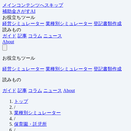
メインコンテンツへスキップ
補助金さがすAI
お役立ちツール
経営シミュレーター
業種別シミュレーター
登記書類作成
読みもの
ガイド
記事
コラム
ニュース
About
お役立ちツール
経営シミュレーター
業種別シミュレーター
登記書類作成
読みもの
ガイド
記事
コラム
ニュース
About
トップ
/
業種別シミュレーター
/
保育園・託児所
/