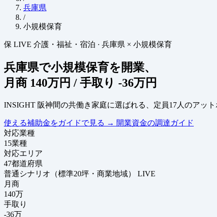
兵庫県
/
小規模保育
保
LIVE
介護・福祉・宿泊
·
兵庫県 × 小規模保育
兵庫県で小規模保育を開業、
月商
140万円
/ 手取り
-36万円
INSIGHT
阪神間の共働き家庭に選ばれる、定員17人のアッ
使える補助金をガイドで見る
→
開業資金の調達ガイド
対応業種
15
業種
対応エリア
47
都道府県
普通シナリオ（標準20坪・商業地域）
LIVE
月商
140
万
手取り
-36
万