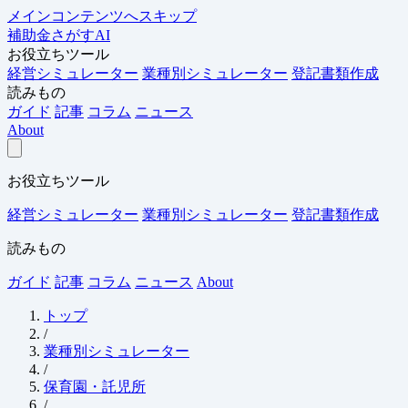
メインコンテンツへスキップ
補助金さがすAI
お役立ちツール
経営シミュレーター
業種別シミュレーター
登記書類作成
読みもの
ガイド
記事
コラム
ニュース
About
お役立ちツール
経営シミュレーター
業種別シミュレーター
登記書類作成
読みもの
ガイド
記事
コラム
ニュース
About
トップ
/
業種別シミュレーター
/
保育園・託児所
/