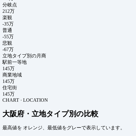
分岐点
212
万
楽観
-35万
普通
-55万
悲観
-67万
立地タイプ別の月商
駅前一等地
145万
商業地域
145万
住宅街
145万
CHART · LOCATION
大阪府・立地タイプ別の比較
最高値を
オレンジ
、最低値を
グレー
で表示しています。