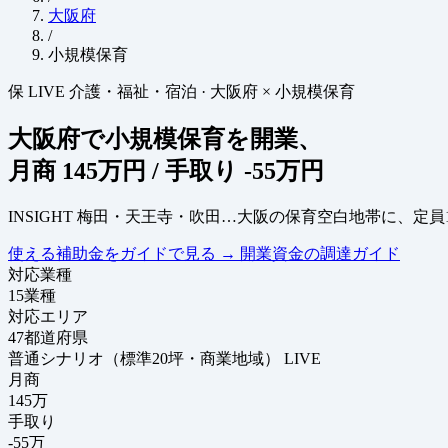
大阪府
/
小規模保育
保
LIVE
介護・福祉・宿泊
·
大阪府 × 小規模保育
大阪府で小規模保育を開業、
月商
145万円
/ 手取り
-55万円
INSIGHT
梅田・天王寺・吹田…大阪の保育空白地帯に、定員
使える補助金をガイドで見る
→
開業資金の調達ガイド
対応業種
15
業種
対応エリア
47
都道府県
普通シナリオ（標準20坪・商業地域）
LIVE
月商
145
万
手取り
-55
万