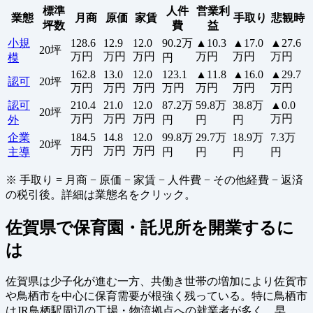
標準
人件
営業利
業態
月商
原価
家賃
手取り
悲観時
坪数
費
益
小規
128.6
12.9
12.0
90.2万
▲10.3
▲17.0
▲27.6
20坪
万円
万円
万円
万円
万円
万円
模
円
162.8
13.0
12.0
123.1
▲11.8
▲16.0
▲29.7
認可
20坪
万円
万円
万円
万円
万円
万円
万円
認可
210.4
21.0
12.0
87.2万
59.8万
38.8万
▲0.0
20坪
万円
万円
万円
万円
外
円
円
円
企業
184.5
14.8
12.0
99.8万
29.7万
18.9万
7.3万
20坪
万円
万円
万円
主導
円
円
円
円
※ 手取り = 月商 − 原価 − 家賃 − 人件費 − その他経費 − 返済
の税引後。詳細は業態名をクリック。
佐賀県で保育園・託児所を開業するに
は
佐賀県は少子化が進む一方、共働き世帯の増加により佐賀市
や鳥栖市を中心に保育需要が根強く残っている。特に鳥栖市
はJR鳥栖駅周辺の工場・物流拠点への就業者が多く、早