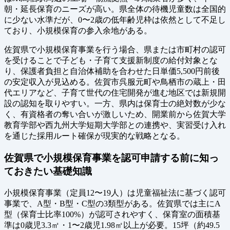
朝・延長保育のニーズが高い。県全体の待機児童数は全国的
に少ない水準だが、0〜2歳の低年齢児枠は依然として不足し
ており、小規模保育の参入余地がある。
佐賀県で小規模保育事業を行う場合、県または市町村の認可
を受けることで子ども・子育て支援新制度の給付対象とな
り、保護者負担と自治体補助を合わせた日単価5,500円前後
の安定収入が見込める。佐賀市呉服元町や鳥栖市の蔵上・田
代エリアなど、子育て世代の住宅開発が進む地区では新規開
設の認知を取りやすい。一方、県内は保育士の絶対数が少な
く、有資格者の奪い合いが激しいため、開業前から佐賀大学
教育学部や西九州大学短期大学部との連携や、実習受け入れ
を通じた採用ルート確保が現実的な戦略となる。
佐賀県で小規模保育事業を認可申請する前に知っ
ておきたい基礎知識
小規模保育事業（定員12〜19人）は児童福祉法に基づく認可
事業で、A型・B型・C型の3類型がある。佐賀県では主にA
型（保育士比率100%）が認可されやすく、保育室の面積基
準は0歳児3.3㎡・1〜2歳児1.98㎡以上が必要。15坪（約49.5