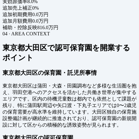
実効原価率
8.0%
追加売上補正
0%
追加初期費用
0.0万円
追加月額費用
0.0万円
補助・控除反映
816.0万円
04 · AREA CONTEXT
東京都大田区で認可保育園を開業する
ポイント
東京都大田区の保育園・託児所事情
東京都大田区は蒲田・大森・田園調布など多様な生活圏を抱
え、羽田空港へのアクセスを活かした共働き世帯が集中する
エリアです。区内の待機児童数は都内でも依然として課題が
残り、特に蒲田駅周辺や矢口渡・下丸子エリアでは0〜2歳児
の保育需要が高水準を維持しています。大田区独自の保育施
設整備計画が継続的に推進されており、認可保育園の新規開
設に対して区からの積極的な誘致姿勢が見られます。
東京都大田区の認可保育園