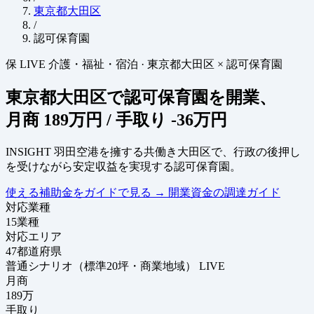
東京都大田区
/
認可保育園
保
LIVE
介護・福祉・宿泊
·
東京都大田区 × 認可保育園
東京都大田区で認可保育園を開業、
月商
189万円
/ 手取り
-36万円
INSIGHT
羽田空港を擁する共働き大田区で、行政の後押し
を受けながら安定収益を実現する認可保育園。
使える補助金をガイドで見る
→
開業資金の調達ガイド
対応業種
15
業種
対応エリア
47
都道府県
普通シナリオ（標準20坪・商業地域）
LIVE
月商
189
万
手取り