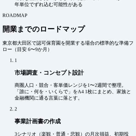
年単位でずれ込む可能性がある
ROADMAP
開業までのロードマップ
東京都大田区で認可保育園を開業する場合の標準的な準備フ
ロー（
目安 6〜9か月
）
1
市場調査・コンセプト設計
商圏人口・競合・客単価レンジを1〜2週間で整理。
「誰に・何を・いくらで」をA4 1枚にまとめ、家族と
金融機関に通る言葉に落とす。
2
事業計画書の作成
3シナリオ（楽観・普通・悲観）の月次損益、初期投