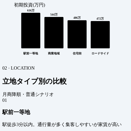
初期投資(万円)
616万
544万
486万
472万
駅前一等地
商業地域
住宅街
ロードサイド
02 · LOCATION
立地タイプ別の比較
月商降順・普通シナリオ
01
駅前一等地
駅徒歩3分以内。通行量が多く集客しやすいが家賃が高い