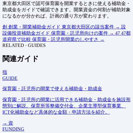
東京都大田区で認可保育園を開業するときに使える補助金・
助成金をガイドで確認できます。開業資金の何割が補助対象
になるかが分かれば、計画の通り方が変わります。
創
創業・開業補助金ガイド
東京都大田区の該当案件
→
設
設備投資補助金ガイド
保育園・託児所向けの案件
→
47
47都
道府県で比較
保育園・託児所開業のしやすさ
→
RELATED · GUIDES
関連ガイド
指
GUIDE
保育園・託児所の開業で使える補助金・助成金
保育園・託児所の開業に活用できる補助金・助成金を施設形
態別に解説。保育所等整備交付金、企業主導型保育事業、
ICT化補助金など具体的な金額・申請方法を紹介。
→
資
FUNDING