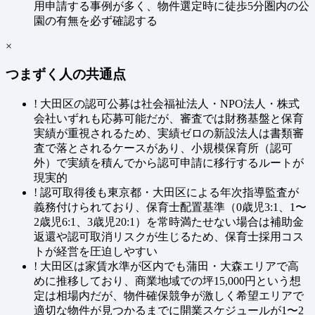
用申請する事例が多く、物件選定時に徒歩5分圏内の公
園の有無を必ず確認する
×
つまずく人の共通点
!
大田区の認可公募は社会福祉法人・NPO法人・株式
会社いずれも応募可能だが、審査では財務基盤と保育
実績が重視されるため、実績ゼロの新設法人は書類審
査で落とされるケースがあり、小規模保育所（認可
外）で実績を積んでから認可申請に移行するルートが
現実的
!
認可取得後も東京都・大田区による年次指導監査が
義務付けられており、保育士配置基準（0歳児3:1、1〜
2歳児6:1、3歳児20:1）を常時満たせない場合は補助金
返還や認可取消リスクが生じるため、保育士採用コス
トが経営を圧迫しやすい
!
大田区は家賃水準が区内でも蒲田・大森エリアで高
めに推移しており、商業地域での坪15,000円という想
定は相場内だが、物件確保競争が激しく希望エリアで
適切な物件が見つかるまでに開業スケジュールが1〜2