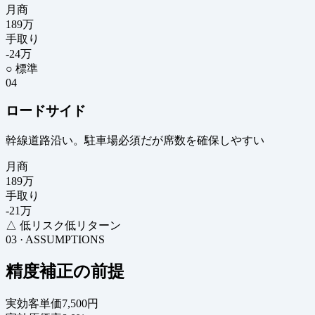
月商
189
万
手取り
-24
万
○ 標準
04
ロードサイド
幹線道路沿い。駐車場必須だが席数を確保しやすい
月商
189
万
手取り
-21
万
△ 低リスク低リターン
03 · ASSUMPTIONS
精度補正の前提
実効客単価
7,500円