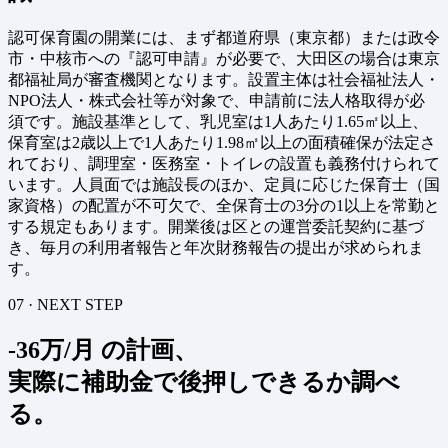
認可保育園の開業には、まず都道府県（東京都）または政令
市・中核市への『認可申請』が必要で、大田区の場合は東京
都福祉局が審査機関となります。設置主体は社会福祉法人・
NPO法人・株式会社等が対象で、申請前に法人格取得が必
須です。施設基準として、乳児室は1人あたり1.65㎡以上、
保育室は2歳以上で1人あたり1.98㎡以上の面積確保が法定さ
れており、調理室・医務室・トイレの設置も義務付けられて
います。人員面では施設長のほか、定員に応じた保育士（国
家資格）の配置が不可欠で、全保育士の3分の1以上を常勤と
する規定もあります。開業後は区との運営委託契約に基づ
き、毎月の利用者報告と年次財務報告の提出が求められま
す。
07 · NEXT STEP
-36万/月 の計画、
実際に補助金で後押しできるか調べ
る。