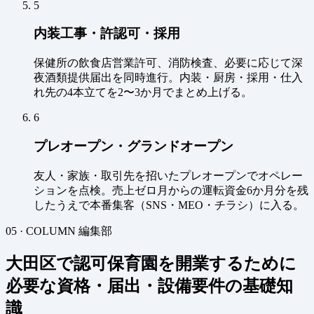
5
内装工事・許認可・採用
保健所の飲食店営業許可、消防検査、必要に応じて深
夜酒類提供届出を同時進行。内装・厨房・採用・仕入
れ先の4本立てを2〜3か月でまとめ上げる。
6
プレオープン・グランドオープン
友人・家族・取引先を招いたプレオープンでオペレー
ションを点検。売上ゼロ月からの運転資金6か月分を残
したうえで本番集客（SNS・MEO・チラシ）に入る。
05 · COLUMN
編集部
大田区で認可保育園を開業するために
必要な資格・届出・設備要件の基礎知
識