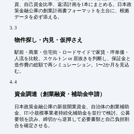
資、自己資金比率、返済計画を1本にまとめる。日本政
策金融公庫の創業計画書フォーマットを土台に、根拠
データを必ず添える。
3
物件探し・内見・仮押さえ
駅前・商業・住宅街・ロードサイドで家賃・坪単価・
人流を比較。スケルトン or 居抜きを判断し、保証金と
造作費の総額で再シミュレーション。1〜2か月を見込
む。
4
資金調達（創業融資・補助金申請）
日本政策金融公庫の新規開業資金、自治体の創業補助
金、IT/小規模事業者持続化補助金を並行で検討。公募
要領を読み、締切から逆算して必要書類と自己負担割
合を確定させる。