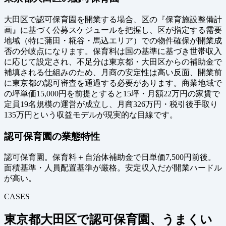
大田区で認可保育園を開業する場合、区の『保育施設整備計
画』に基づく公募スケジュールを把握し、区が指定する需要
地域（特に蒲田・糀谷・馬込エリア）での物件確保が開業成
否の分岐点になります。保育料は国の基準に基づき世帯収入
に応じて設定され、不足分は東京都・大田区からの補助金で
補填される仕組みのため、月商の安定性は高い反面、開業前
に東京都の認可審査を通過する必要があります。商業地域で
の坪単価15,000円を前提とすると15坪・月額22万円の家賃で
定員19名規模の運営が成立し、月商326万円・税引後手取り
135万円という収益モデルが現実的な目線です。
認可保育園の業態特性
認可保育園。保育料＋自治体補助金で日単価7,500円前後。
面積基準・人員配置基準が厳格。安定収入だが開業ハードル
が高い。
CASES
東京都大田区で認可保育園、うまくい