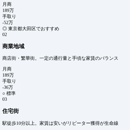
月商
189
万
手取り
-52
万
◎ 東京都大田区でおすすめ
02
商業地域
商店街・繁華街。一定の通行量と手頃な家賃のバランス
月商
189
万
手取り
-36
万
○ 標準
03
住宅街
駅徒歩10分以上。家賃は安いがリピーター獲得が生命線