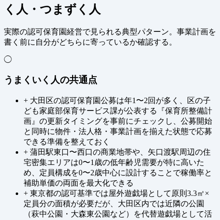
く人・つまずく人
実際の認可保育園経営で見られる典型パターン。事業計画を
書く前に自分がどちらに寄っているか確認する。
◯
うまくいく人の共通点
+
大田区の認可保育園公募は年1〜2回が多く、区の子
ども家庭部保育サービス課が公表する『保育所整備計
画』の更新タイミングを事前にチェックし、公募開始
と同時に物件・法人格・事業計画を揃えた状態で応募
できる準備を整えておく
+
蒲田駅東口〜西口の商業地帯や、矢口渡駅周辺の住
宅密集エリアは0〜1歳の低年齢児需要が特に高いた
め、定員構成を0〜2歳中心に設計することで稼働率と
補助単価の両面を最大化できる
+
東京都の認可基準では屋外遊戯場として原則3.3㎡×
定員分の面積が必要だが、大田区内では近隣の公園
（萩中公園・大森東公園など）を代替遊戯場として活