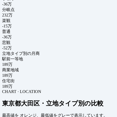
-36
万
分岐点
232
万
楽観
-15万
普通
-36万
悲観
-52万
立地タイプ別の月商
駅前一等地
189万
商業地域
189万
住宅街
189万
CHART · LOCATION
東京都大田区・立地タイプ別の比較
最高値を
オレンジ
、最低値を
グレー
で表示しています。