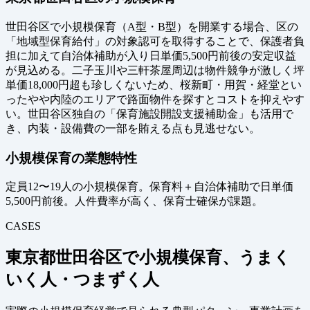
世田谷区で小規模保育（A型・B型）を開業する場合、区の
「地域型保育給付」の対象認可を取得することで、保護者負
担に加えて自治体補助が入り日単価5,500円前後の安定収益
が見込める。二子玉川や三軒茶屋周辺は物件競争が激しく坪
単価18,000円超も珍しくないため、桜新町・用賀・経堂とい
ったやや内陸のエリアで路面物件を探すとコストを抑えやす
い。世田谷区独自の「保育施設開設支援補助金」も活用で
き、内装・設備費の一部を賄える点も見逃せない。
小規模保育の業態特性
定員12〜19人の小規模保育。保育料＋自治体補助で日単価
5,500円前後。人件費率が高く、保育士確保が課題。
CASES
東京都世田谷区で小規模保育、うまく
いく人・つまずく人