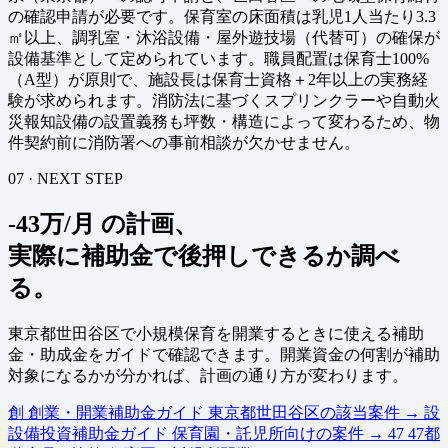
の確認申請が必要です。保育室の床面積は乳児1人当たり3.3
㎡以上、調乳室・沐浴設備・屋外遊技場（代替可）の確保が
設備基準として定められています。職員配置は保育士100%
（A型）が原則で、施設長は保育士資格＋2年以上の実務経
験が求められます。消防法に基づくスプリンクラーや自動火
災報知設備の設置義務も坪数・構造によって変わるため、物
件契約前に消防署への事前相談が欠かせません。
07 · NEXT STEP
-43万/月 の計画、
実際に補助金で後押しできるか調べ
る。
東京都世田谷区で小規模保育を開業するときに使える補助
金・助成金をガイドで確認できます。開業資金の何割が補助
対象になるかが分かれば、計画の通り方が変わります。
創
創業・開業補助金ガイド
東京都世田谷区の該当案件
→
設
設備投資補助金ガイド
保育園・託児所向けの案件
→
47
47都