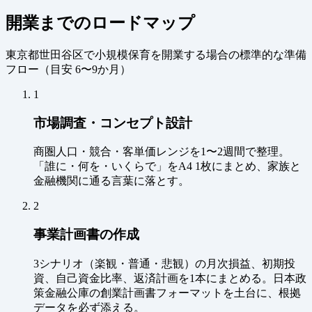
開業までのロードマップ
東京都世田谷区で小規模保育を開業する場合の標準的な準備
フロー（
目安 6〜9か月
）
1
市場調査・コンセプト設計
商圏人口・競合・客単価レンジを1〜2週間で整理。
「誰に・何を・いくらで」をA4 1枚にまとめ、家族と
金融機関に通る言葉に落とす。
2
事業計画書の作成
3シナリオ（楽観・普通・悲観）の月次損益、初期投
資、自己資金比率、返済計画を1本にまとめる。日本政
策金融公庫の創業計画書フォーマットを土台に、根拠
データを必ず添える。