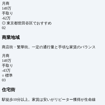
月商
149
万
手取り
-62
万
◎ 東京都世田谷区でおすすめ
02
商業地域
商店街・繁華街。一定の通行量と手頃な家賃のバランス
月商
149
万
手取り
-43
万
○ 標準
03
住宅街
駅徒歩10分以上。家賃は安いがリピーター獲得が生命線