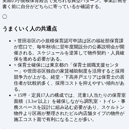
実際の小規模保育経営で見られる典型パターン。事業計画を
書く前に自分がどちらに寄っているか確認する。
◯
うまくいく人の共通点
+
世田谷区の小規模保育認可申請は区の福祉部保育課
が窓口で、毎年秋頃に翌年度開設分の公募説明会が開
催される。スケジュールを逆算して物件契約・人員確
保を進める必要がある。
+
保育士確保には東京都の「保育士就職支援センタ
ー」や世田谷区独自の家賃補助制度を活用すると採用
競争力が上がる。経堂・下高井戸エリアは保育士の居
住者が比較的多く、採用コストを抑えやすい傾向があ
る。
+
15坪・定員17人の構成では、児童1人当たりの保育室
面積（3.3㎡以上）を確保しながら調乳室・トイレ・事
務スペースを設計に組み込む必要があり、スケルトン
物件より区画が整理されたビル内店舗タイプの物件が
施工コスト面で有利になることが多い。