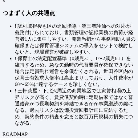
×
つまずく人の共通点
!
認可取得後も区の巡回指導・第三者評価への対応が
義務付けられており、書類管理や記録業務の負荷が経
営者1人に集中しやすい。開業当初から事務補助人員の
確保または保育管理システムの導入をセットで検討し
ないと、現場運営が破綻しやすい。
!
保育士の法定配置基準（0歳児3:1、1〜2歳児6:1）を
維持するため、急な欠勤時の代替要員が確保できない
場合は定員割れ運営を余儀なくされる。世田谷区内の
保育士有効求人倍率は高止まりしており、人件費率が
60〜65%に達するケースも珍しくない。
!
三軒茶屋・下北沢周辺の商業地区では家賃相場の上
昇リスクが高く、賃貸借契約時に定期借家ではなく普
通借家かつ長期契約を締結できるかが事業継続の鍵に
なる。退去リスクは設備投資回収計画に直結するた
め、契約条件の精査を怠ると数百万円規模の損失につ
ながる。
ROADMAP