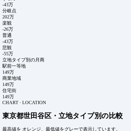
-43
万
分岐点
202
万
楽観
-26万
普通
-43万
悲観
-55万
立地タイプ別の月商
駅前一等地
149万
商業地域
149万
住宅街
149万
CHART · LOCATION
東京都世田谷区・立地タイプ別の比較
最高値を
オレンジ
、最低値を
グレー
で表示しています。