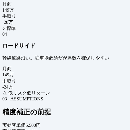
月商
149
万
手取り
-28
万
○ 標準
04
ロードサイド
幹線道路沿い。駐車場必須だが席数を確保しやすい
月商
149
万
手取り
-24
万
△ 低リスク低リターン
03 · ASSUMPTIONS
精度補正の前提
実効客単価
5,500円