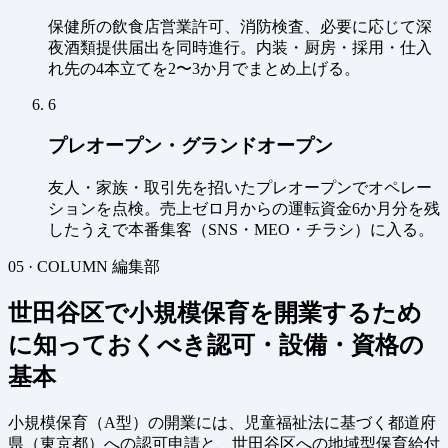
保健所の飲食店営業許可、消防検査、必要に応じて深
夜酒類提供届出を同時進行。内装・厨房・採用・仕入
れ先の4本立てを2〜3か月でまとめ上げる。
6
プレオープン・グランドオープン
友人・家族・取引先を招いたプレオープンでオペレー
ションを点検。売上ゼロ月からの運転資金6か月分を残
したうえで本番集客（SNS・MEO・チラシ）に入る。
05 · COLUMN
編集部
世田谷区で小規模保育を開業するため
に知っておくべき認可・設備・資格の
基本
小規模保育（A型）の開業には、児童福祉法に基づく都道府
県（東京都）への認可申請と、世田谷区への地域型保育給付