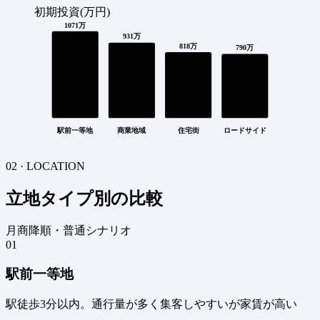
初期投資(万円)
1071万
931万
818万
790万
駅前一等地
商業地域
住宅街
ロードサイド
02 · LOCATION
立地タイプ別の比較
月商降順・普通シナリオ
01
駅前一等地
駅徒歩3分以内。通行量が多く集客しやすいが家賃が高い