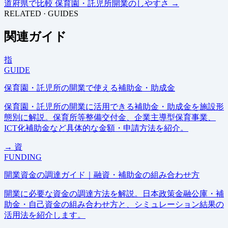
道府県で比較
保育園・託児所開業のしやすさ
→
RELATED · GUIDES
関連ガイド
指
GUIDE
保育園・託児所の開業で使える補助金・助成金
保育園・託児所の開業に活用できる補助金・助成金を施設形
態別に解説。保育所等整備交付金、企業主導型保育事業、
ICT化補助金など具体的な金額・申請方法を紹介。
→
資
FUNDING
開業資金の調達ガイド｜融資・補助金の組み合わせ方
開業に必要な資金の調達方法を解説。日本政策金融公庫・補
助金・自己資金の組み合わせ方と、シミュレーション結果の
活用法を紹介します。