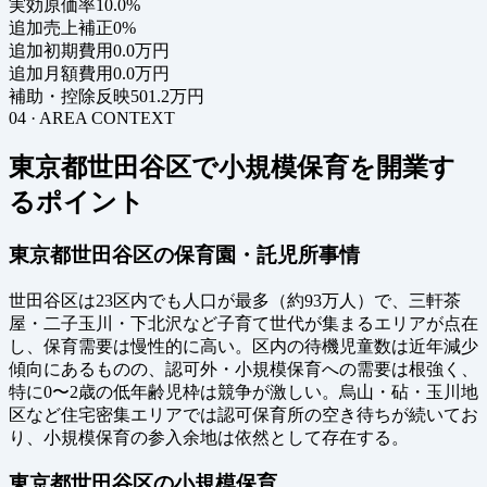
実効原価率
10.0%
追加売上補正
0%
追加初期費用
0.0万円
追加月額費用
0.0万円
補助・控除反映
501.2万円
04 · AREA CONTEXT
東京都世田谷区で小規模保育を開業す
るポイント
東京都世田谷区の保育園・託児所事情
世田谷区は23区内でも人口が最多（約93万人）で、三軒茶
屋・二子玉川・下北沢など子育て世代が集まるエリアが点在
し、保育需要は慢性的に高い。区内の待機児童数は近年減少
傾向にあるものの、認可外・小規模保育への需要は根強く、
特に0〜2歳の低年齢児枠は競争が激しい。烏山・砧・玉川地
区など住宅密集エリアでは認可保育所の空き待ちが続いてお
り、小規模保育の参入余地は依然として存在する。
東京都世田谷区の小規模保育