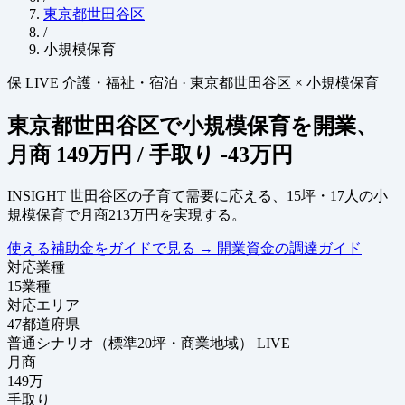
東京都世田谷区
/
小規模保育
保
LIVE
介護・福祉・宿泊
·
東京都世田谷区 × 小規模保育
東京都世田谷区で小規模保育を開業、
月商
149万円
/ 手取り
-43万円
INSIGHT
世田谷区の子育て需要に応える、15坪・17人の小
規模保育で月商213万円を実現する。
使える補助金をガイドで見る
→
開業資金の調達ガイド
対応業種
15
業種
対応エリア
47
都道府県
普通シナリオ（標準20坪・商業地域）
LIVE
月商
149
万
手取り