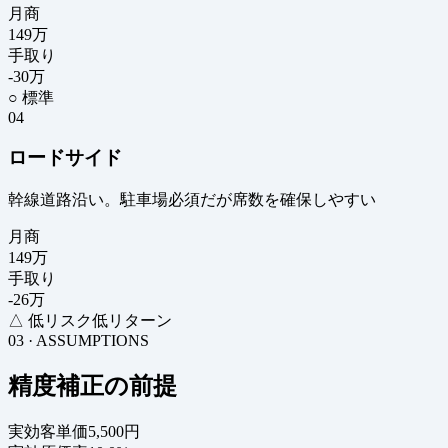
月商
149
万
手取り
-30
万
○ 標準
04
ロードサイド
幹線道路沿い。駐車場必須だが席数を確保しやすい
月商
149
万
手取り
-26
万
△ 低リスク低リターン
03 · ASSUMPTIONS
精度補正の前提
実効客単価
5,500円