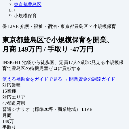
東京都豊島区
/
小規模保育
保
LIVE
介護・福祉・宿泊
·
東京都豊島区 × 小規模保育
東京都豊島区で小規模保育を開業、
月商
149万円
/ 手取り
-47万円
INSIGHT
池袋から徒歩圏、定員17人の顔の見える小規模保
育で豊島区の待機児童ゼロに貢献する
使える補助金をガイドで見る
→
開業資金の調達ガイド
対応業種
15
業種
対応エリア
47
都道府県
普通シナリオ（標準20坪・商業地域）
LIVE
月商
149
万
手取り