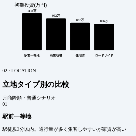
初期投資(万円)
1118万
962万
837万
806万
駅前一等地
商業地域
住宅街
ロードサイド
02 · LOCATION
立地タイプ別の比較
月商降順・普通シナリオ
01
駅前一等地
駅徒歩3分以内。通行量が多く集客しやすいが家賃が高い