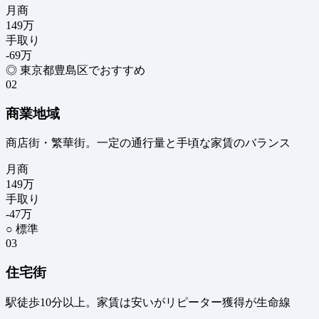
月商
149
万
手取り
-69
万
◎ 東京都豊島区でおすすめ
02
商業地域
商店街・繁華街。一定の通行量と手頃な家賃のバランス
月商
149
万
手取り
-47
万
○ 標準
03
住宅街
駅徒歩10分以上。家賃は安いがリピーター獲得が生命線