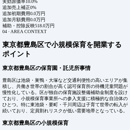
実効原価率
10.0%
追加売上補正
0%
追加初期費用
0.0万円
追加月額費用
0.0万円
補助・控除反映
518.0万円
04 · AREA CONTEXT
東京都豊島区で小規模保育を開業する
ポイント
東京都豊島区の保育園・託児所事情
豊島区は池袋・巣鴨・大塚など交通利便性の高いエリアが集
積し、共働き世帯の割合が高く認可保育所の待機児童問題が
慢性化している。区が独自の保育施設整備補助金制度を設け
ており、小規模保育事業所への参入支援に積極的な自治体の
ひとつ。特に東池袋・要町・千川周辺は子育て世帯の転入が
続いており、定員割れリスクが低い需要地帯となっている。
東京都豊島区の小規模保育