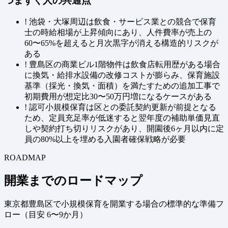
つまずく人の共通点
!
池袋・大塚周辺は飲食・サービス業との競合で保育
士の時給相場が上昇傾向にあり、人件費率が売上の
60〜65%を超えると月次黒字が消える構造的リスクが
ある
!
豊島区の商業ビル1階物件は飲食店転用歴がある場合
に換気・給排水設備の改修コストが膨らみ、保育施設
基準（採光・換気・面積）を満たすための追加工事で
初期費用が想定比30〜50万円増になるケースがある
!
認可小規模保育は区との委託契約更新が前提となる
ため、定員充足率が低迷すると翌年度の補助単価見直
しや契約打ち切りリスクがあり、開園後6ヶ月以内に定
員の80%以上を埋める入園者確保戦略が必要
ROADMAP
開業までのロードマップ
東京都豊島区で小規模保育を開業する場合の標準的な準備フ
ロー（
目安 6〜9か月
）