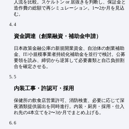
人流を比較。スケルトン or 居抜きを判断し、保証金と
造作費の総額で再シミュレーション。1〜2か月を見込
む。
4
資金調達（創業融資・補助金申請）
日本政策金融公庫の新規開業資金、自治体の創業補助
金、IT/小規模事業者持続化補助金を並行で検討。公募
要領を読み、締切から逆算して必要書類と自己負担割
合を確定させる。
5
内装工事・許認可・採用
保健所の飲食店営業許可、消防検査、必要に応じて深
夜酒類提供届出を同時進行。内装・厨房・採用・仕入
れ先の4本立てを2〜3か月でまとめ上げる。
6