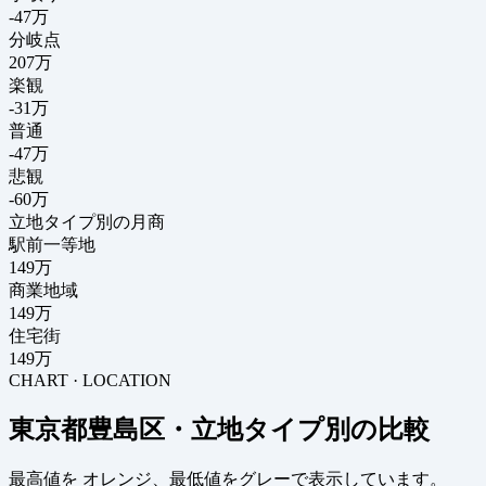
-47
万
分岐点
207
万
楽観
-31万
普通
-47万
悲観
-60万
立地タイプ別の月商
駅前一等地
149万
商業地域
149万
住宅街
149万
CHART · LOCATION
東京都豊島区・立地タイプ別の比較
最高値を
オレンジ
、最低値を
グレー
で表示しています。