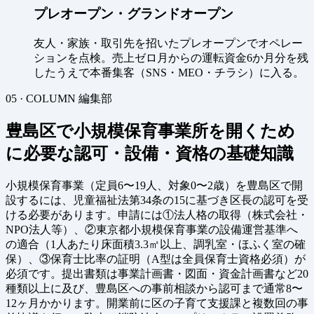
プレオープン・グランドオープン
友人・家族・取引先を招いたプレオープンでオペレー
ションを点検。売上ゼロ月からの運転資金6か月分を残
したうえで本番集客（SNS・MEO・チラシ）に入る。
05 · COLUMN
編集部
豊島区で小規模保育事業所を開くため
に必要な認可・設備・資格の基礎知識
小規模保育事業（定員6〜19人、対象0〜2歳）を豊島区で開
設するには、児童福祉法第34条の15に基づき区長の認可を受
ける必要があります。申請には①法人格の取得（株式会社・
NPO法人等）、②東京都小規模保育事業の設備運営基準へ
の適合（1人あたり床面積3.3㎡以上、調乳室・ほふく室の確
保）、③保育士比率の証明（A型は全員保育士資格必須）が
必須です。提出書類は事業計画書・図面・資金計画書など20
種類以上に及び、豊島区への事前相談から認可まで通常8〜
12ヶ月かかります。開業前に区の子育て支援課と複数回の事