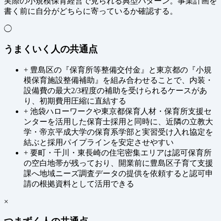
実際の小規模保育経営で見られる典型パターン。事業計画を
書く前に自分がどちらに寄っているか確認する。
◯
うまくいく人の共通点
+
豊島区の『保育所等整備交付金』と東京都の『小規
模保育施設整備補助』を組み合わせることで、内装・
設備費の最大2/3程度の補助を受けられるケースがあ
り、初期費用圧縮に直結する
+
池袋ハローワークや東京都保育人材・保育所支援セ
ンターを活用した保育士採用と同時に、近隣の立教大
学・帝京平成大学の保育系学部と実習受け入れ協定を
結ぶと採用パイプラインを安定させやすい
+
要町・千川・東長崎の住宅密集エリアは認可保育所
の空白地帯が残っており、開業前に豊島区子育て支援
課へ地域ニーズ調査データの提供を依頼すると認可申
請の根拠資料として活用できる
×