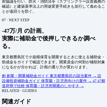
前協議を行い、防火・消防法令（スプリンクラー設置義務の
確認）と建築基準法上の用途変更手続きも並行して進めるこ
とが遠回りを防ぐ。
07 · NEXT STEP
-47万/月 の計画、
実際に補助金で後押しできるか調べ
る。
東京都豊島区で小規模保育を開業するときに使える補助金・
助成金をガイドで確認できます。開業資金の何割が補助対象
になるかが分かれば、計画の通り方が変わります。
創
創業・開業補助金ガイド
東京都豊島区の該当案件
→
設
設備投資補助金ガイド
保育園・託児所向けの案件
→
47
47都
道府県で比較
保育園・託児所開業のしやすさ
→
RELATED · GUIDES
関連ガイド