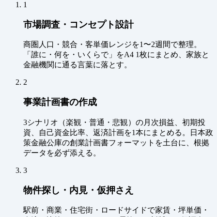
1
市場調査・コンセプト設計
商圏人口・競合・客単価レンジを1〜2週間で整理。
「誰に・何を・いくらで」をA4 1枚にまとめ、家族と
金融機関に通る言葉に落とす。
2
事業計画書の作成
3シナリオ（楽観・普通・悲観）の月次損益、初期投
資、自己資金比率、返済計画を1本にまとめる。日本政
策金融公庫の創業計画書フォーマットを土台に、根拠
データを必ず添える。
3
物件探し・内見・仮押さえ
駅前・商業・住宅街・ロードサイドで家賃・坪単価・