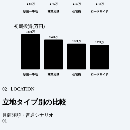
▲81万
▲56万
▲36万
▲31万
駅前一等地
商業地域
住宅街
ロードサイド
初期投資(万円)
1810万
1540万
1324万
1270万
駅前一等地
商業地域
住宅街
ロードサイド
02 · LOCATION
立地タイプ別の比較
月商降順・普通シナリオ
01