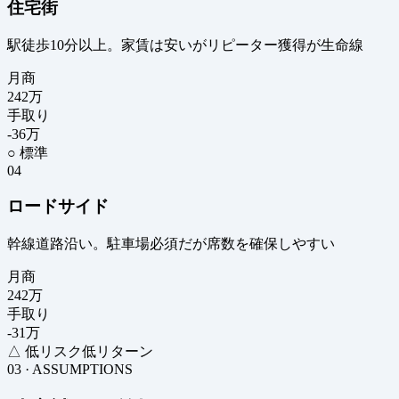
住宅街
駅徒歩10分以上。家賃は安いがリピーター獲得が生命線
月商
242
万
手取り
-36
万
○ 標準
04
ロードサイド
幹線道路沿い。駐車場必須だが席数を確保しやすい
月商
242
万
手取り
-31
万
△ 低リスク低リターン
03 · ASSUMPTIONS