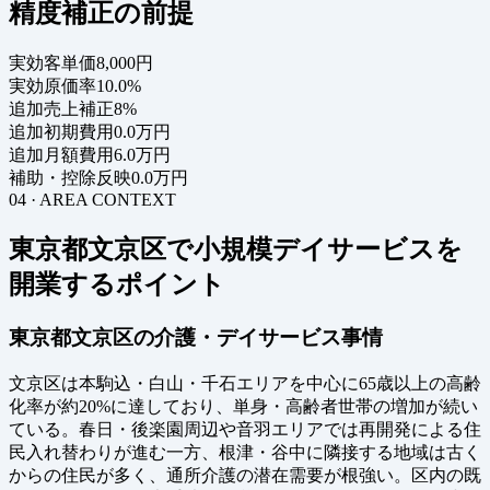
精度補正の前提
実効客単価
8,000円
実効原価率
10.0%
追加売上補正
8%
追加初期費用
0.0万円
追加月額費用
6.0万円
補助・控除反映
0.0万円
04 · AREA CONTEXT
東京都文京区で小規模デイサービスを
開業するポイント
東京都文京区の介護・デイサービス事情
文京区は本駒込・白山・千石エリアを中心に65歳以上の高齢
化率が約20%に達しており、単身・高齢者世帯の増加が続い
ている。春日・後楽園周辺や音羽エリアでは再開発による住
民入れ替わりが進む一方、根津・谷中に隣接する地域は古く
からの住民が多く、通所介護の潜在需要が根強い。区内の既