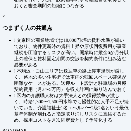
おくと審査期間の短縮につながる
×
つまずく人の共通点
!
文京区の商業地域では18,000円/坪の賃料水準が続い
ており、物件更新時の賃料上昇や原状回復費用が事業
継続を圧迫するリスクが高い。開業時に敷金6か月分以
上の確保と賃料固定期間の交渉を契約条件に組み込む
必要がある
!
本駒込・白山エリアは送迎車の路上停車規制が厳し
く、路地の多い住宅街では車両の転回スペース確保が
困難なケースがある。送迎ルート設計と駐車場の月極
契約費用（月3〜5万円）を収支計画に織り込んでおく
!
区内の介護職人材は大手法人との獲得競争が激し
く、時給1,300〜1,500円水準でも慢性的な人手不足が続
いている。介護福祉士1名＋ヘルパー2級2名という最低
基準体制が崩れると指定取り消しリスクに直結するた
め、採用コストを月次固定費として予算化する
ROADMAP