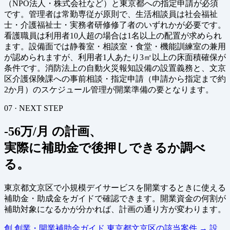
（NPO法人・株式会社など）と東京都への指定申請が必須
です。管理者は常勤専従が原則で、生活相談員は社会福祉
士・介護福祉士・実務者研修修了者のいずれかが必要です。
看護職員は利用者10人超の場合は1名以上の配置が求められ
ます。設備面では静養室・相談室・食堂・機能訓練室の兼用
が認められますが、利用者1人あたり3㎡以上の床面積確保が
条件です。消防法上の自動火災報知設備の設置義務と、文京
区介護保険課への事前相談・指定申請（申請から指定まで約
2か月）のスケジュール管理が開業準備の要となります。
07 · NEXT STEP
-56万/月 の計画、
実際に補助金で後押しできるか調べ
る。
東京都文京区で小規模デイサービスを開業するときに使える
補助金・助成金をガイドで確認できます。開業資金の何割が
補助対象になるかが分かれば、計画の通り方が変わります。
創
創業・開業補助金ガイド
東京都文京区の該当案件
→
設