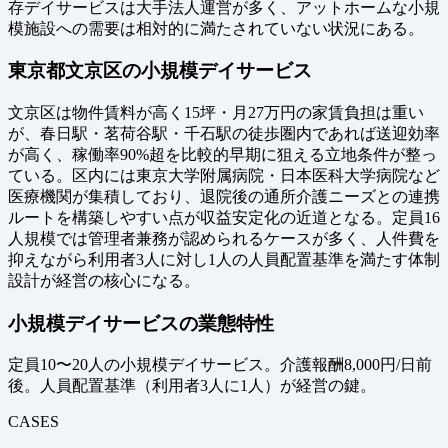
存デイサービスは大手法人運営が多く、アットホームな小規
模施設への需要は相対的に満たされていない状況にある。
東京都文京区の小規模デイサービス
文京区は物件賃料が高く15坪・月27万円の家賃負担は重い
が、春日駅・茗荷谷駅・千石駅の徒歩圏内であれば送迎効率
が高く、稼働率90%超を比較的早期に狙える立地条件が整っ
ている。区内には東京大学附属病院・日本医科大学病院など
医療機関が集積しており、退院後の通所介護ニーズとの連携
ルートを構築しやすい点が収益安定化の近道となる。定員16
人規模では管理者兼務が認められるケースが多く、人件費を
抑えながら利用者3人に対し1人の人員配置基準を満たす体制
設計が経営の核心になる。
小規模デイサービスの業態特性
定員10〜20人の小規模デイサービス。介護報酬8,000円/日前
後。人員配置基準（利用者3人に1人）が経営の鍵。
CASES