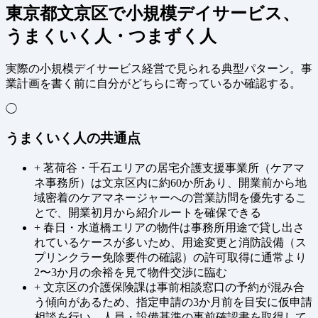
東京都文京区で小規模デイサービス、
うまくいく人・つまずく人
実際の小規模デイサービス経営で見られる典型パターン。事
業計画を書く前に自分がどちらに寄っているか確認する。
◯
うまくいく人の共通点
+
茗荷谷・千石エリアの居宅介護支援事業所（ケアマ
ネ事務所）は文京区内に約60か所あり、開業前から地
域密着のケアマネージャーへの営業訪問を優先するこ
とで、開業初月から紹介ルートを確保できる
+
春日・水道橋エリアの物件は事務所用途で貸し出さ
れているケースが多いため、用途変更と消防設備（ス
プリンクラー免除要件の確認）の許可取得に通常より
2〜3か月の余裕を見て物件交渉に臨む
+
文京区の介護保険課は事前相談窓口の予約が混み合
う傾向があるため、指定申請の3か月前を目安に仮申請
相談を行い、人員・設備基準の事前確認書を取得して