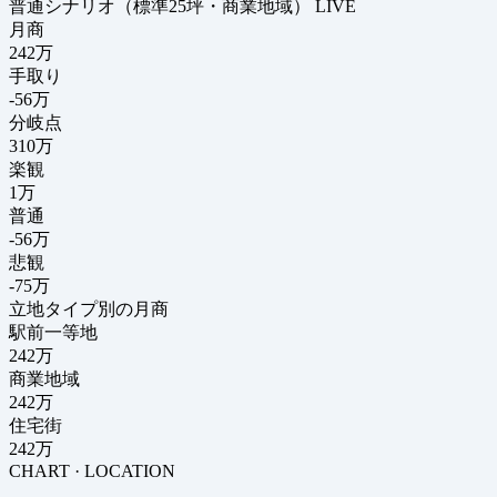
普通シナリオ（標準25坪・商業地域）
LIVE
月商
242
万
手取り
-56
万
分岐点
310
万
楽観
1万
普通
-56万
悲観
-75万
立地タイプ別の月商
駅前一等地
242万
商業地域
242万
住宅街
242万
CHART · LOCATION