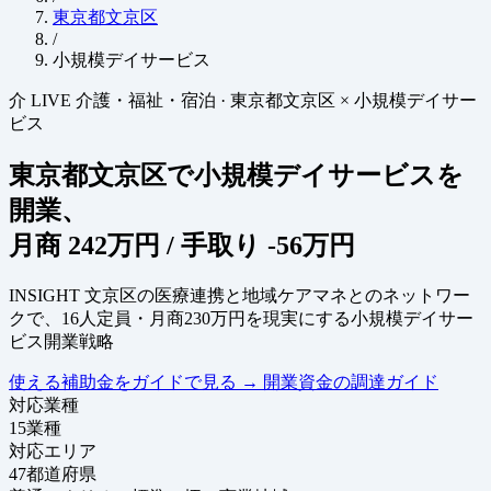
東京都文京区
/
小規模デイサービス
介
LIVE
介護・福祉・宿泊
·
東京都文京区 × 小規模デイサー
ビス
東京都文京区で小規模デイサービスを
開業、
月商
242万円
/ 手取り
-56万円
INSIGHT
文京区の医療連携と地域ケアマネとのネットワー
クで、16人定員・月商230万円を現実にする小規模デイサー
ビス開業戦略
使える補助金をガイドで見る
→
開業資金の調達ガイド
対応業種
15
業種
対応エリア
47
都道府県