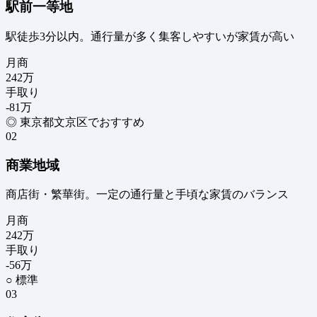
駅前一等地
駅徒歩3分以内。通行量が多く集客しやすいが家賃が高い
月商
242
万
手取り
-81
万
◎ 東京都文京区でおすすめ
02
商業地域
商店街・繁華街。一定の通行量と手頃な家賃のバランス
月商
242
万
手取り
-56
万
○ 標準
03