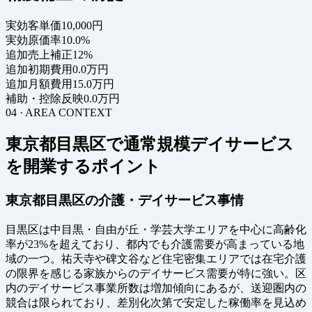
実効客単価
10,000円
実効原価率
10.0%
追加売上補正
12%
追加初期費用
0.0万円
追加月額費用
15.0万円
補助・控除反映
0.0万円
04 · AREA CONTEXT
東京都目黒区で通常規模デイサービス
を開業するポイント
東京都目黒区の介護・デイサービス事情
目黒区は中目黒・自由が丘・学芸大学エリアを中心に高齢化
率が23%を超えており、都内でも介護需要が高まっている地
域の一つ。祐天寺や碑文谷など住宅密集エリアでは在宅介護
の限界を感じる家族からのデイサービス需要が特に強い。区
内のデイサービス事業所数は増加傾向にあるが、送迎圏内の
競合は限られており、差別化次第で安定した稼働率を見込め