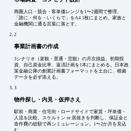
商圏人口・競合・客単価レンジを1〜2週間で整理。
「誰に・何を・いくらで」をA4 1枚にまとめ、家族と
金融機関に通る言葉に落とす。
2
事業計画書の作成
3シナリオ（楽観・普通・悲観）の月次損益、初期投
資、自己資金比率、返済計画を1本にまとめる。日本政
策金融公庫の創業計画書フォーマットを土台に、根拠
データを必ず添える。
3
物件探し・内見・仮押さえ
駅前・商業・住宅街・ロードサイドで家賃・坪単価・
人流を比較。スケルトン or 居抜きを判断し、保証金と
造作費の総額で再シミュレーション。1〜2か月を見込
む。