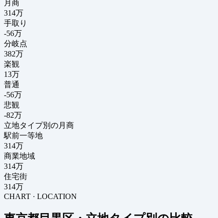
月商
314
万
手取り
-56
万
分岐点
382
万
楽観
13万
普通
-56万
悲観
-82万
立地タイプ別の月商
駅前一等地
314万
商業地域
314万
住宅街
314万
CHART · LOCATION