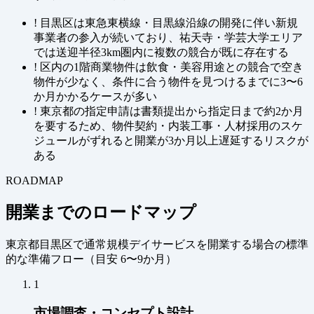
!
目黒区は東急東横線・目黒線沿線の開発に伴い新規
事業者の参入が続いており、祐天寺・学芸大学エリア
では送迎半径3km圏内に複数の競合が既に存在する
!
区内の1階商業物件は飲食・美容用途との競合で空き
物件が少なく、条件に合う物件を見つけるまでに3〜6
か月かかるケースが多い
!
東京都の指定申請は書類提出から指定日まで約2か月
を要するため、物件契約・内装工事・人材採用のスケ
ジュールがずれると開業が3か月以上遅延するリスクが
ある
ROADMAP
開業までのロードマップ
東京都目黒区で通常規模デイサービスを開業する場合の標準
的な準備フロー（
目安 6〜9か月
）
1
市場調査・コンセプト設計