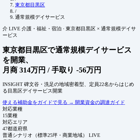
東京都目黒区
/
通常規模デイサービス
介
LIVE
介護・福祉・宿泊
·
東京都目黒区 × 通常規模デイサ
ービス
東京都目黒区で通常規模デイサービス
を開業、
月商
314万円
/ 手取り
-56万円
INSIGHT
碑文谷・洗足の地域密着型、定員22名からはじめ
る目黒区デイサービス開業
使える補助金をガイドで見る
→
開業資金の調達ガイド
対応業種
15
業種
対応エリア
47
都道府県
普通シナリオ（標準25坪・商業地域）
LIVE