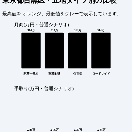
東京都目黒区・立地タイプ別の比較
最高値を
オレンジ
、最低値を
グレー
で表示しています。
月商(万円・普通シナリオ)
314万
314万
314万
314万
駅前一等地
商業地域
住宅街
ロードサイド
手取り(万円・普通シナリオ)
▲86万
▲56万
▲32万
▲25万