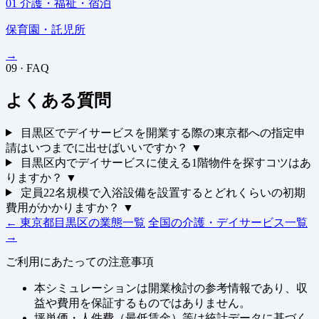
01
介護・福祉・宿泊
保育園・託児所
→
09 · FAQ
よくある質問
目黒区でデイサービスを開業する際の東京都への指定申
請はいつまでに出せばいいですか？
▼
目黒区内でデイサービスに使える1階物件を探すコツはあ
りますか？
▼
定員22名規模で入浴設備を設置するとどれくらいの初期
費用がかかりますか？
▼
← 東京都目黒区の業態一覧
全国の介護・デイサービス一覧
→
ご利用にあたっての注意事項
本シミュレーションは開業検討の参考情報であり、収
益や費用を保証するものではありません。
坪単価・人件費（最低賃金）等は統計データに基づく