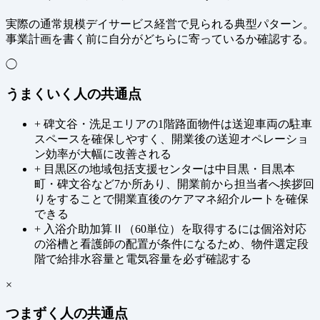
実際の通常規模デイサービス経営で見られる典型パターン。
事業計画を書く前に自分がどちらに寄っているか確認する。
◯
うまくいく人の共通点
+
碑文谷・洗足エリアの1階路面物件は送迎車両の駐車
スペースを確保しやすく、開業後の送迎オペレーショ
ン効率が大幅に改善される
+
目黒区の地域包括支援センターは中目黒・目黒本
町・碑文谷など7か所あり、開業前から担当者へ挨拶回
りをすることで開業直後のケアマネ紹介ルートを確保
できる
+
入浴介助加算Ⅱ（60単位）を取得するには個浴対応
の浴槽と看護師の配置が条件になるため、物件選定段
階で給排水容量と電気容量を必ず確認する
×
つまずく人の共通点