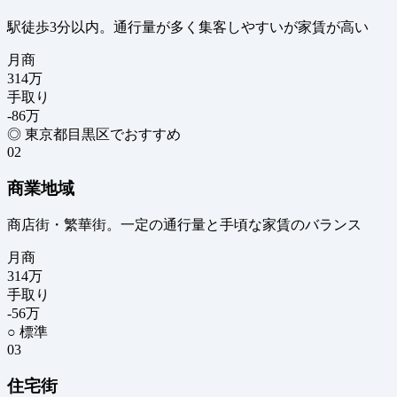
駅徒歩3分以内。通行量が多く集客しやすいが家賃が高い
月商
314
万
手取り
-86
万
◎ 東京都目黒区でおすすめ
02
商業地域
商店街・繁華街。一定の通行量と手頃な家賃のバランス
月商
314
万
手取り
-56
万
○ 標準
03
住宅街