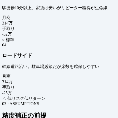
駅徒歩10分以上。家賃は安いがリピーター獲得が生命線
月商
314
万
手取り
-32
万
○ 標準
04
ロードサイド
幹線道路沿い。駐車場必須だが席数を確保しやすい
月商
314
万
手取り
-25
万
△ 低リスク低リターン
03 · ASSUMPTIONS
精度補正の前提