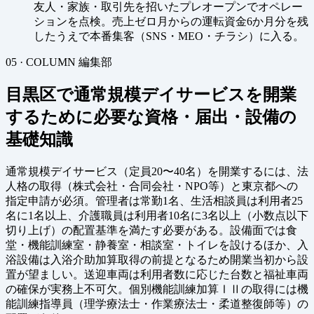
友人・家族・取引先を招いたプレオープンでオペレー
ションを点検。売上ゼロ月からの運転資金6か月分を残
したうえで本番集客（SNS・MEO・チラシ）に入る。
05 · COLUMN
編集部
目黒区で通常規模デイサービスを開業
するために必要な資格・届出・設備の
基礎知識
通常規模デイサービス（定員20〜40名）を開業するには、法
人格の取得（株式会社・合同会社・NPO等）と東京都への
指定申請が必須。管理者は常勤1名、生活相談員は利用者25
名に1名以上、介護職員は利用者10名に3名以上（小数点以下
切り上げ）の配置基準を満たす必要がある。設備面では食
堂・機能訓練室・静養室・相談室・トイレを設けるほか、入
浴設備は入浴介助加算取得の前提となるため開業当初から設
置が望ましい。送迎車両は利用者数に応じた台数と福祉車両
の確保が実務上不可欠。個別機能訓練加算ⅠⅡの取得には機
能訓練指導員（理学療法士・作業療法士・柔道整復師等）の