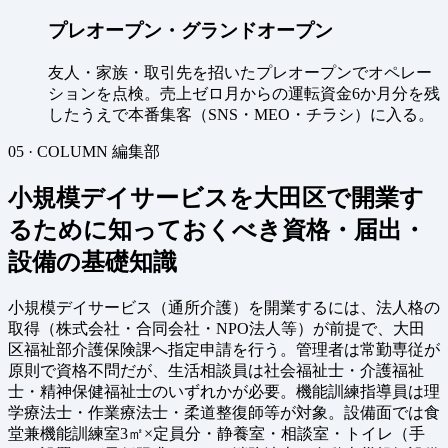
プレオープン・グランドオープン
友人・家族・取引先を招いたプレオープンでオペレー
ションを点検。売上ゼロ月からの運転資金6か月分を残
したうえで本番集客（SNS・MEO・チラシ）に入る。
05 · COLUMN
編集部
小規模デイサービスを大田区で開業す
るために知っておくべき資格・届出・
設備の基礎知識
小規模デイサービス（通所介護）を開業するには、法人格の
取得（株式会社・合同会社・NPO法人等）が前提で、大田
区福祉部介護保険課へ指定申請を行う。管理者は常勤専従が
原則で資格不問だが、生活相談員は社会福祉士・介護福祉
士・精神保健福祉士のいずれかが必要。機能訓練指導員は理
学療法士・作業療法士・柔道整復師等が対象。設備面では食
堂兼機能訓練室3㎡×定員分・静養室・相談室・トイレ（手