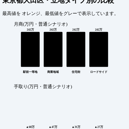
東京都大田区・立地タイプ別の比較
最高値を
オレンジ
、最低値を
グレー
で表示しています。
月商(万円・普通シナリオ)
242万
242万
242万
242万
駅前一等地
商業地域
住宅街
ロードサイド
手取り(万円・普通シナリオ)
▲68万
▲47万
▲31万
▲27万