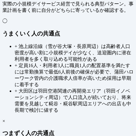
実際の小規模デイサービス経営で見られる典型パターン。事
業計画を書く前に自分がどちらに寄っているか確認する。
◯
うまくいく人の共通点
+
池上線沿線（雪が谷大塚・長原周辺）は高齢者人口
密度が高い割に小規模デイが少なく、送迎圏内に潜在
利用者を多く取り込める可能性がある
+
定員16人・利用者3人に職員1人の配置基準を満たす
には常勤換算で最低6人前後の確保が必要で、蒲田ハロ
ーワーク管内の介護職求人倍率が高いため採用は早期
に着手する
+
大田区は羽田空港関連の再開発エリア（羽田イノベ
ーションシティ周辺）で人口流入が続いており、将来
需要を見越して糀谷・糀谷駅周辺エリアへの出店も中
長期で検討に値する
×
つまずく人の共通点