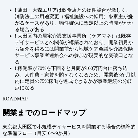
!
蒲田・大森エリアは飲食店との物件競合が激しく、
消防法上の用途変更（福祉施設への転用）を家主が嫌
がるケースがあり、物件確保に想定以上の時間がかか
る場合がある
!
大田区内の居宅介護支援事業所（ケアマネ）は既存
デイサービスとの関係が構築されており、開業初月か
ら紹介を得るには開業前から地域ケア会議や介護保険
サービス事業者連絡会への参加が現実的な突破口とな
る
!
稼働率が70%を下回ると月商が160万円台に落ち込
み、人件費・家賃を賄えなくなるため、開業後3か月以
内に定員の75%稼働を達成できるかが事業継続の分岐
点になる
ROADMAP
開業までのロードマップ
東京都大田区で小規模デイサービスを開業する場合の標準的
な準備フロー（
目安 6〜9か月
）