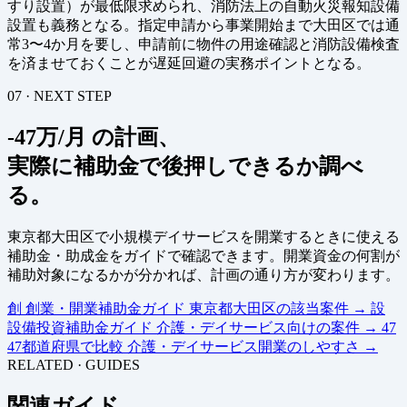
すり設置）が最低限求められ、消防法上の自動火災報知設備
設置も義務となる。指定申請から事業開始まで大田区では通
常3〜4か月を要し、申請前に物件の用途確認と消防設備検査
を済ませておくことが遅延回避の実務ポイントとなる。
07 · NEXT STEP
-47万/月 の計画、
実際に補助金で後押しできるか調べ
る。
東京都大田区で小規模デイサービスを開業するときに使える
補助金・助成金をガイドで確認できます。開業資金の何割が
補助対象になるかが分かれば、計画の通り方が変わります。
創
創業・開業補助金ガイド
東京都大田区の該当案件
→
設
設備投資補助金ガイド
介護・デイサービス向けの案件
→
47
47都道府県で比較
介護・デイサービス開業のしやすさ
→
RELATED · GUIDES
関連ガイド