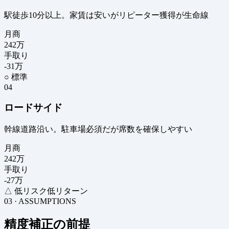
駅徒歩10分以上。家賃は安いがリピーター獲得が生命線
月商
242
万
手取り
-31
万
○ 標準
04
ロードサイド
幹線道路沿い。駐車場必須だが席数を確保しやすい
月商
242
万
手取り
-27
万
△ 低リスク低リターン
03 · ASSUMPTIONS
精度補正の前提