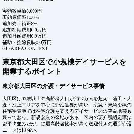
実効客単価
8,000円
実効原価率
10.0%
追加売上補正
8%
追加初期費用
0.0万円
追加月額費用
6.0万円
補助・控除反映
0.0万円
04 · AREA CONTEXT
東京都大田区で小規模デイサービスを
開業するポイント
東京都大田区の介護・デイサービス事情
大田区は65歳以上の高齢者人口が約17万人を超え、蒲田・大
森・池上エリアを中心に介護需要が高い。京急・東急沿線の
住宅密集地では在宅介護を支えるデイサービスの空白地帯も
残っており、新規参入の余地がある。区内の要介護認定率は
都平均並みだが、独居高齢者比率が高く送迎付きの通所介護
ニーズは根強い。