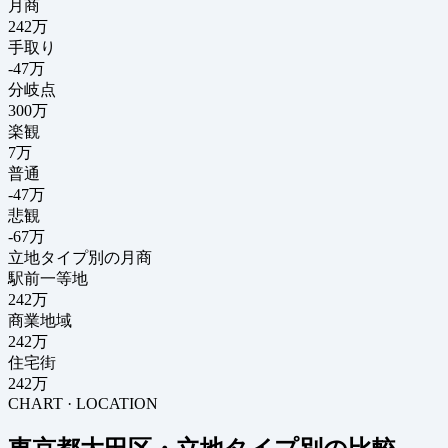
月商
242
万
手取り
-47
万
分岐点
300
万
楽観
7万
普通
-47万
悲観
-67万
立地タイプ別の月商
駅前一等地
242万
商業地域
242万
住宅街
242万
CHART · LOCATION