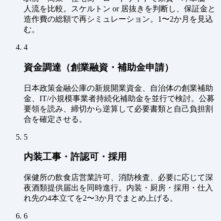
人流を比較。スケルトン or 居抜きを判断し、保証金と
造作費の総額で再シミュレーション。1〜2か月を見込
む。
4
資金調達（創業融資・補助金申請）
日本政策金融公庫の新規開業資金、自治体の創業補助
金、IT/小規模事業者持続化補助金を並行で検討。公募
要領を読み、締切から逆算して必要書類と自己負担割
合を確定させる。
5
内装工事・許認可・採用
保健所の飲食店営業許可、消防検査、必要に応じて深
夜酒類提供届出を同時進行。内装・厨房・採用・仕入
れ先の4本立てを2〜3か月でまとめ上げる。
6