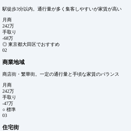
駅徒歩3分以内。通行量が多く集客しやすいが家賃が高い
月商
242
万
手取り
-68
万
◎ 東京都大田区でおすすめ
02
商業地域
商店街・繁華街。一定の通行量と手頃な家賃のバランス
月商
242
万
手取り
-47
万
○ 標準
03
住宅街