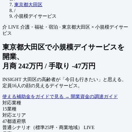
東京都大田区
/
小規模デイサービス
介
LIVE
介護・福祉・宿泊
·
東京都大田区 × 小規模デイサー
ビス
東京都大田区で小規模デイサービスを
開業、
月商
242万円
/ 手取り
-47万円
INSIGHT
大田区の高齢者が「今日も行きたい」と思える、
定員16人の顔の見えるデイサービス。
使える補助金をガイドで見る
→
開業資金の調達ガイド
対応業種
15
業種
対応エリア
47
都道府県
普通シナリオ（標準25坪・商業地域）
LIVE