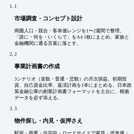
1
市場調査・コンセプト設計
商圏人口・競合・客単価レンジを1〜2週間で整理。
「誰に・何を・いくらで」をA4 1枚にまとめ、家族と
金融機関に通る言葉に落とす。
2
事業計画書の作成
3シナリオ（楽観・普通・悲観）の月次損益、初期投
資、自己資金比率、返済計画を1本にまとめる。日本政
策金融公庫の創業計画書フォーマットを土台に、根拠
データを必ず添える。
3
物件探し・内見・仮押さえ
駅前・商業・住宅街・ロードサイドで家賃・坪単価・