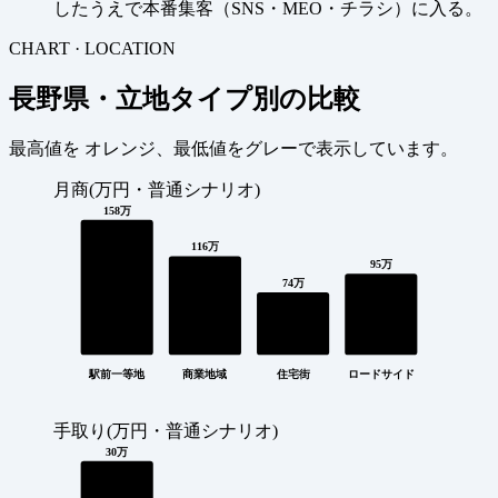
したうえで本番集客（SNS・MEO・チラシ）に入る。
CHART · LOCATION
長野県・立地タイプ別の比較
最高値を
オレンジ
、最低値を
グレー
で表示しています。
月商(万円・普通シナリオ)
158万
116万
95万
74万
駅前一等地
商業地域
住宅街
ロードサイド
手取り(万円・普通シナリオ)
30万