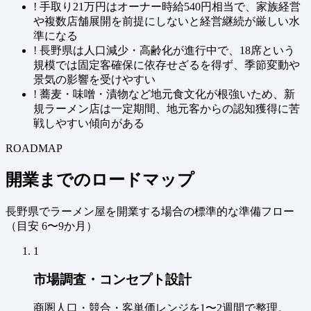
!
手取り21万円はオーナー時給540円相当で、家族経営
や複数店舗展開を前提にしないと経営継続が厳しい水
準になる
!
長野県は人口減少・高齢化が進行中で、18席という
規模では固定客確保に依存せざるを得ず、季節変動や
景気の影響を受けやすい
!
蕎麦・味噌・漬物など地元食文化が根強いため、新
規ラーメン店は一定期間、地元客からの認知獲得に苦
戦しやすい傾向がある
ROADMAP
開業までのロードマップ
長野県でラーメン屋を開業する場合の標準的な準備フロー
（
目安 6〜9か月
）
1
市場調査・コンセプト設計
商圏人口・競合・客単価レンジを1〜2週間で整理。