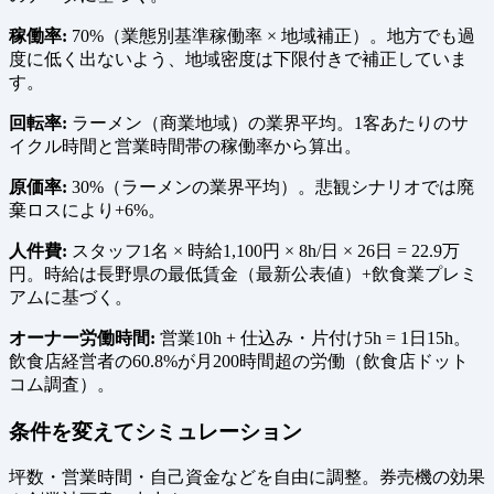
稼働率:
70%（業態別基準稼働率 × 地域補正）。地方でも過
度に低く出ないよう、地域密度は下限付きで補正していま
す。
回転率:
ラーメン（商業地域）の業界平均。1客あたりのサ
イクル時間と営業時間帯の稼働率から算出。
原価率:
30%（ラーメンの業界平均）。悲観シナリオでは廃
棄ロスにより+6%。
人件費:
スタッフ1名 × 時給1,100円 × 8h/日 × 26日 = 22.9万
円。時給は長野県の最低賃金（最新公表値）+飲食業プレミ
アムに基づく。
オーナー労働時間:
営業10h + 仕込み・片付け5h = 1日15h。
飲食店経営者の60.8%が月200時間超の労働（飲食店ドット
コム調査）。
条件を変えてシミュレーション
坪数・営業時間・自己資金などを自由に調整。券売機の効果