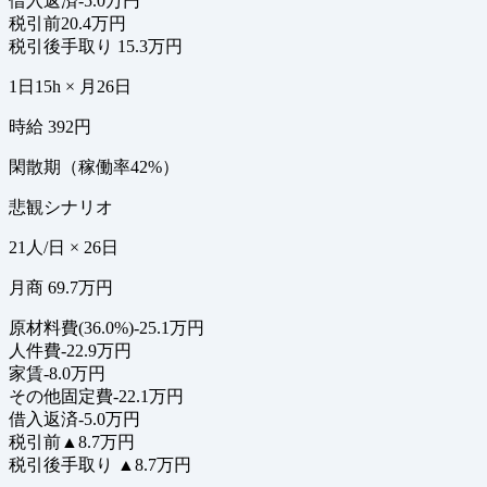
借入返済
-5.0万円
税引前
20.4万円
税引後手取り
15.3万円
1日15h × 月26日
時給 392円
閑散期（稼働率42%）
悲観シナリオ
21人/日 × 26日
月商 69.7万円
原材料費(36.0%)
-25.1万円
人件費
-22.9万円
家賃
-8.0万円
その他固定費
-22.1万円
借入返済
-5.0万円
税引前
▲8.7万円
税引後手取り
▲8.7万円