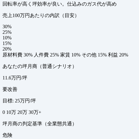
回転率が高く坪効率が良い。仕込みのガス代が高め
売上100万円あたりの内訳（目安）
30%
25%
10%
15%
20%
原材料費 30%
人件費 25%
家賃 10%
その他 15%
利益 20%
あなたの坪月商（普通シナリオ）
11.6万円/坪
要改善
目標: 25万円/坪
0
10万
20万
30万+
坪月商の判定基準（全業態共通）
危険