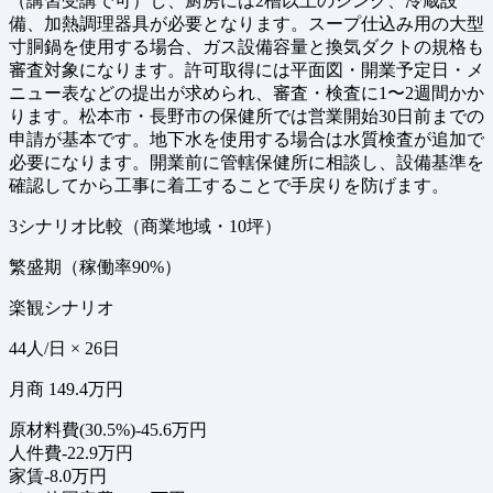
（講習受講で可）し、厨房には2槽以上のシンク、冷蔵設
備、加熱調理器具が必要となります。スープ仕込み用の大型
寸胴鍋を使用する場合、ガス設備容量と換気ダクトの規格も
審査対象になります。許可取得には平面図・開業予定日・メ
ニュー表などの提出が求められ、審査・検査に1〜2週間かか
ります。松本市・長野市の保健所では営業開始30日前までの
申請が基本です。地下水を使用する場合は水質検査が追加で
必要になります。開業前に管轄保健所に相談し、設備基準を
確認してから工事に着工することで手戻りを防げます。
3シナリオ比較（商業地域・10坪）
繁盛期（稼働率90%）
楽観シナリオ
44人/日 × 26日
月商 149.4万円
原材料費(30.5%)
-45.6万円
人件費
-22.9万円
家賃
-8.0万円