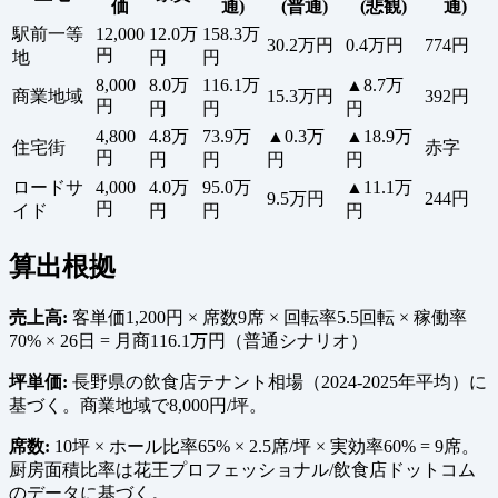
価
通)
(普通)
(悲観)
通)
駅前一等
12,000
12.0万
158.3万
30.2万円
0.4万円
774円
円
地
円
円
8,000
8.0万
116.1万
▲8.7万
商業地域
15.3万円
392円
円
円
円
円
4,800
4.8万
73.9万
▲0.3万
▲18.9万
住宅街
赤字
円
円
円
円
円
ロードサ
4,000
4.0万
95.0万
▲11.1万
9.5万円
244円
円
イド
円
円
円
算出根拠
売上高:
客単価1,200円 × 席数9席 × 回転率5.5回転 × 稼働率
70% × 26日 = 月商116.1万円（普通シナリオ）
坪単価:
長野県の飲食店テナント相場（2024-2025年平均）に
基づく。商業地域で8,000円/坪。
席数:
10坪 × ホール比率65% × 2.5席/坪 × 実効率60% = 9席。
厨房面積比率は花王プロフェッショナル/飲食店ドットコム
のデータに基づく。