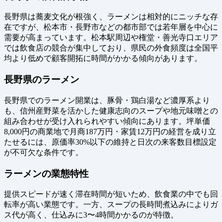
長野県は蕎麦文化が根強く、ラーメンは相対的にニッチな存
在ですが、松本市・長野市などの都市部では若年層を中心に
需要が高まっています。松本駅周辺や権堂・善光寺口エリア
では飲食店の競合が集中しており、県民の外食頻度は全国平
均より低めで顧客開拓に時間がかかる傾向があります。
長野県のラーメン
長野県でのラーメン開業は、豚骨・鶏白湯など濃厚系より
も、信州産野菜を活かした健康志向のスープや地元味噌との
組み合わせが受け入れられやすい傾向にあります。坪単価
8,000円の商業地で月商187万円・家賃12万円の経営を成り立
たせるには、原価率30%以下の維持と日次の来客数目標設定
が不可欠な条件です。
ラーメンの業態特性
提供スピードが速く滞在時間が短いため、飲食業の中でも回
転率が高い業態です。一方、スープの長時間煮込みによりガ
ス代が高く、仕込みに3〜4時間かかるのが特徴。