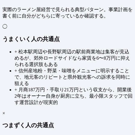
実際のラーメン屋経営で見られる典型パターン。事業計画を
書く前に自分がどちらに寄っているか確認する。
◯
うまくいく人の共通点
+
松本駅周辺や長野駅周辺の駅前商業地は集客が見込
めるが、郊外ロードサイドなら家賃を6〜8万円に抑え
られる選択肢もある
+
信州産地粉・野菜・味噌をメニューに明示すること
で、地元客のリピートと県外観光客への訴求を同時に
狙える
+
月商187万円・手取り21万円という収支から、開業後
2年はオーナー自身が厨房に立ち、最小限スタッフで回
す運営設計が現実的
×
つまずく人の共通点