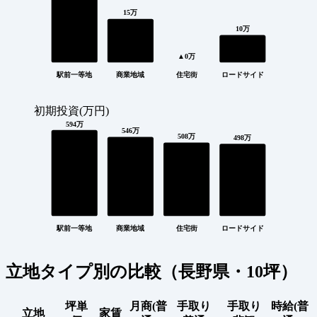
15万
10万
▲0万
駅前一等地
商業地域
住宅街
ロードサイド
初期投資(万円)
594万
546万
508万
498万
駅前一等地
商業地域
住宅街
ロードサイド
立地タイプ別の比較（長野県・10坪）
坪単
月商(普
手取り
手取り
時給(普
立地
家賃