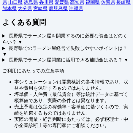
県
山口県
徳島県
香川県
愛媛県
高知県
福岡県
佐賀県
長崎県
熊本県
大分県
宮崎県
鹿児島県
沖縄県
よくある質問
長野県でラーメン屋を開業するのに必要な資金はどのく
らい？
▼
長野県でのラーメン屋経営で失敗しやすいポイントは？
▼
長野県でラーメン屋開業に活用できる補助金はある？
▼
ご利用にあたっての注意事項
本シミュレーションは開業検討の参考情報であり、収
益や費用を保証するものではありません。
坪単価・人件費（最低賃金）等は統計データに基づく
概算値であり、実際の条件とは異なります。
売上予測は仮定の稼働率・客単価に基づくもので、実
績を約束するものではありません。
実際の開業・経営判断にあたっては、必ず税理士・中
小企業診断士等の専門家にご相談ください。