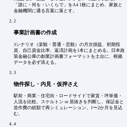
「誰に・何を・いくらで」をA4 1枚にまとめ、家族と
金融機関に通る言葉に落とす。
2
事業計画書の作成
3シナリオ（楽観・普通・悲観）の月次損益、初期投
資、自己資金比率、返済計画を1本にまとめる。日本政
策金融公庫の創業計画書フォーマットを土台に、根拠
データを必ず添える。
3
物件探し・内見・仮押さえ
駅前・商業・住宅街・ロードサイドで家賃・坪単価・
人流を比較。スケルトン or 居抜きを判断し、保証金と
造作費の総額で再シミュレーション。1〜2か月を見込
む。
4