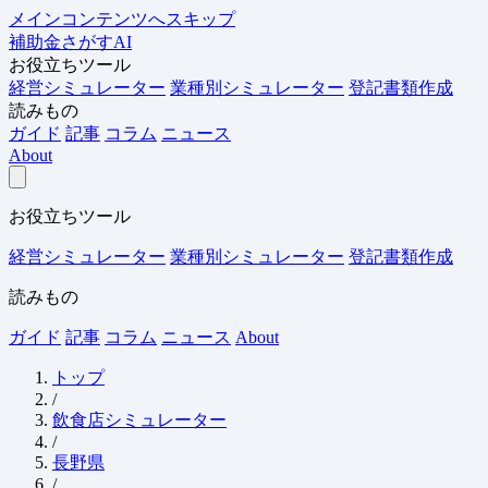
メインコンテンツへスキップ
補助金さがすAI
お役立ちツール
経営シミュレーター
業種別シミュレーター
登記書類作成
読みもの
ガイド
記事
コラム
ニュース
About
お役立ちツール
経営シミュレーター
業種別シミュレーター
登記書類作成
読みもの
ガイド
記事
コラム
ニュース
About
トップ
/
飲食店シミュレーター
/
長野県
/