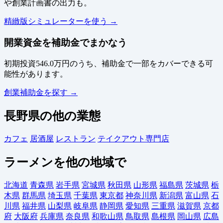
や創業計画書の出力も。
精緻版シミュレーターを使う →
開業資金を補助金でまかなう
初期投資546.0万円のうち、補助金で一部をカバーできる可
能性があります。
創業補助金を探す →
長野県の他の業態
カフェ
居酒屋
レストラン
テイクアウト専門店
ラーメンを他の地域で
北海道
青森県
岩手県
宮城県
秋田県
山形県
福島県
茨城県
栃
木県
群馬県
埼玉県
千葉県
東京都
神奈川県
新潟県
富山県
石
川県
福井県
山梨県
岐阜県
静岡県
愛知県
三重県
滋賀県
京都
府
大阪府
兵庫県
奈良県
和歌山県
鳥取県
島根県
岡山県
広島