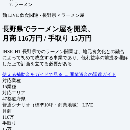
ラーメン
麺
LIVE
飲食関連
·
長野県 × ラーメン屋
長野県でラーメン屋を開業、
月商
116万円
/ 手取り
15万円
INSIGHT
長野県でのラーメン開業は、地元食文化との融合
によって初めて成立する事業であり、低利益率の前提を理解
した上で計画を立てる必要がある
使える補助金をガイドで見る
→
開業資金の調達ガイド
対応業種
15
業種
対応エリア
47
都道府県
普通シナリオ（標準10坪・商業地域）
LIVE
月商
116
万
手取り
15
万