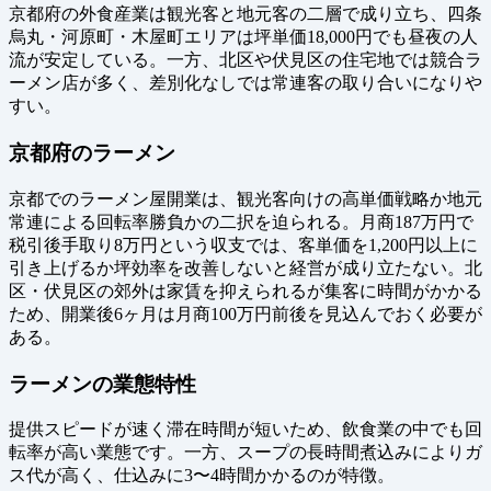
京都府の外食産業は観光客と地元客の二層で成り立ち、四条
烏丸・河原町・木屋町エリアは坪単価18,000円でも昼夜の人
流が安定している。一方、北区や伏見区の住宅地では競合ラ
ーメン店が多く、差別化なしでは常連客の取り合いになりや
すい。
京都府のラーメン
京都でのラーメン屋開業は、観光客向けの高単価戦略か地元
常連による回転率勝負かの二択を迫られる。月商187万円で
税引後手取り8万円という収支では、客単価を1,200円以上に
引き上げるか坪効率を改善しないと経営が成り立たない。北
区・伏見区の郊外は家賃を抑えられるが集客に時間がかかる
ため、開業後6ヶ月は月商100万円前後を見込んでおく必要が
ある。
ラーメンの業態特性
提供スピードが速く滞在時間が短いため、飲食業の中でも回
転率が高い業態です。一方、スープの長時間煮込みによりガ
ス代が高く、仕込みに3〜4時間かかるのが特徴。