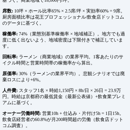
基づく。商業地域で18,000円/坪。
席数:
10坪 × ホール比率65% × 2.5席/坪 × 実効率60% = 9席。
厨房面積比率は花王プロフェッショナル/飲食店ドットコム
のデータに基づく。
稼働率:
74%（業態別基準稼働率 × 地域補正）。地方でも過
度に低く出ないよう、地域密度は下限付きで補正していま
す。
回転率:
ラーメン（商業地域）の業界平均。1客あたりのサ
イクル時間と営業時間帯の稼働率から算出。
原価率:
30%（ラーメンの業界平均）。悲観シナリオでは廃
棄ロスにより+6%。
人件費:
スタッフ1名 × 時給1,150円 × 8h/日 × 26日 = 23.9万
円。時給は京都府の最低賃金（最新公表値）+飲食業プレミ
アムに基づく。
オーナー労働時間:
営業10h + 仕込み・片付け5h = 1日15h。
飲食店経営者の60.8%が月200時間超の労働（飲食店ドット
コム調査）。