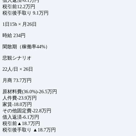
借入返済
-6.1万円
税引前
12.2万円
税引後手取り
9.1万円
1日15h × 月26日
時給 234円
閑散期（稼働率44%）
悲観シナリオ
22人/日 × 26日
月商 73.7万円
原材料費(36.0%)
-26.5万円
人件費
-23.9万円
家賃
-18.0万円
その他固定費
-22.8万円
借入返済
-6.1万円
税引前
▲18.7万円
税引後手取り
▲18.7万円