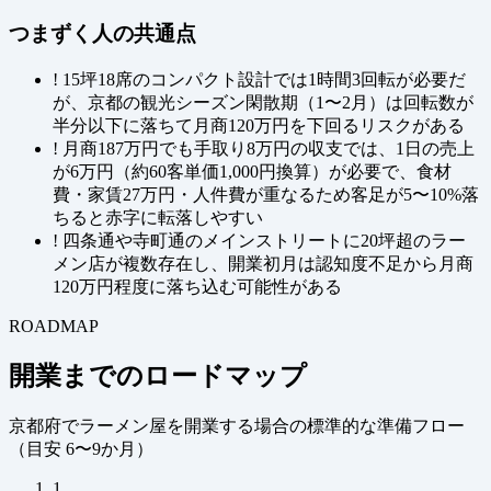
つまずく人の共通点
!
15坪18席のコンパクト設計では1時間3回転が必要だ
が、京都の観光シーズン閑散期（1〜2月）は回転数が
半分以下に落ちて月商120万円を下回るリスクがある
!
月商187万円でも手取り8万円の収支では、1日の売上
が6万円（約60客単価1,000円換算）が必要で、食材
費・家賃27万円・人件費が重なるため客足が5〜10%落
ちると赤字に転落しやすい
!
四条通や寺町通のメインストリートに20坪超のラー
メン店が複数存在し、開業初月は認知度不足から月商
120万円程度に落ち込む可能性がある
ROADMAP
開業までのロードマップ
京都府でラーメン屋を開業する場合の標準的な準備フロー
（
目安 6〜9か月
）
1