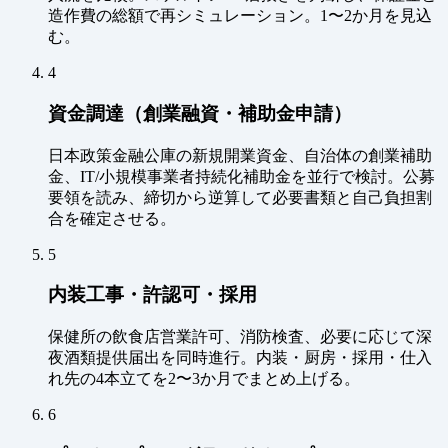
造作費の総額で再シミュレーション。1〜2か月を見込
む。
4
資金調達（創業融資・補助金申請）
日本政策金融公庫の新規開業資金、自治体の創業補助
金、IT/小規模事業者持続化補助金を並行で検討。公募
要領を読み、締切から逆算して必要書類と自己負担割
合を確定させる。
5
内装工事・許認可・採用
保健所の飲食店営業許可、消防検査、必要に応じて深
夜酒類提供届出を同時進行。内装・厨房・採用・仕入
れ先の4本立てを2〜3か月でまとめ上げる。
6