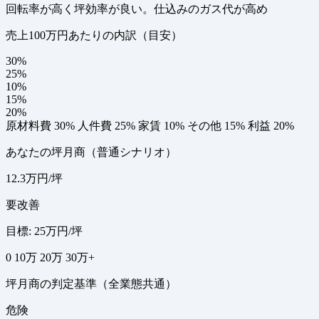
回転率が高く坪効率が良い。仕込みのガス代が高め
売上100万円あたりの内訳（目安）
30%
25%
10%
15%
20%
原材料費 30%
人件費 25%
家賃 10%
その他 15%
利益 20%
あなたの坪月商（普通シナリオ）
12.3万円/坪
要改善
目標: 25万円/坪
0
10万
20万
30万+
坪月商の判定基準（全業態共通）
危険