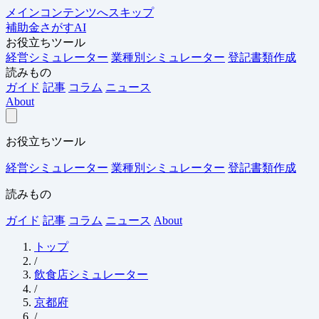
メインコンテンツへスキップ
補助金さがすAI
お役立ちツール
経営シミュレーター
業種別シミュレーター
登記書類作成
読みもの
ガイド
記事
コラム
ニュース
About
お役立ちツール
経営シミュレーター
業種別シミュレーター
登記書類作成
読みもの
ガイド
記事
コラム
ニュース
About
トップ
/
飲食店シミュレーター
/
京都府
/