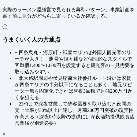
実際のラーメン屋経営で見られる典型パターン。事業計画を
書く前に自分がどちらに寄っているか確認する。
◯
うまくいく人の共通点
+
四条烏丸・河原町・祇園エリアは外国人観光客のリ
ーチが大きく、豚骨や担々麺など個性的なスタイルで
客単価1,400〜1,600円を設定すると観光客の一見需要を
取り込みやすい
+
北大路駅周辺や伏見稲荷大社参拝ルート沿いは家賃
が四条エリアの半分以下になることも多く、地元リピ
ーター層を固定化できれば昼夜3回転で月商200万円近
くを狙える
+
23時まで深夜営業して酔客需要を取り込むと夜間の
売上比率が30%以上に達し、月商200万円突破の現実性
が高まる（深夜0時以降の提供には深夜酒類提供飲食店
営業届が別途必要）
×