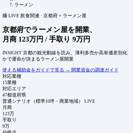
ラーメン
麺
LIVE
飲食関連
·
京都府 × ラーメン屋
京都府でラーメン屋を開業、
月商
123万円
/ 手取り
9万円
INSIGHT
京都の観光動線を読み、薄利多売か高単価差別化
かで運命が決まるラーメン屋開業
使える補助金をガイドで見る
→
開業資金の調達ガイド
対応業種
15
業種
対応エリア
47
都道府県
普通シナリオ（標準10坪・商業地域）
LIVE
月商
123
万
手取り
9
万
分岐点