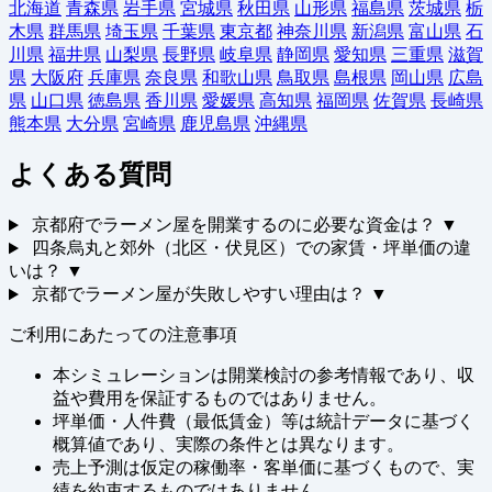
北海道
青森県
岩手県
宮城県
秋田県
山形県
福島県
茨城県
栃
木県
群馬県
埼玉県
千葉県
東京都
神奈川県
新潟県
富山県
石
川県
福井県
山梨県
長野県
岐阜県
静岡県
愛知県
三重県
滋賀
県
大阪府
兵庫県
奈良県
和歌山県
鳥取県
島根県
岡山県
広島
県
山口県
徳島県
香川県
愛媛県
高知県
福岡県
佐賀県
長崎県
熊本県
大分県
宮崎県
鹿児島県
沖縄県
よくある質問
京都府でラーメン屋を開業するのに必要な資金は？
▼
四条烏丸と郊外（北区・伏見区）での家賃・坪単価の違
いは？
▼
京都でラーメン屋が失敗しやすい理由は？
▼
ご利用にあたっての注意事項
本シミュレーションは開業検討の参考情報であり、収
益や費用を保証するものではありません。
坪単価・人件費（最低賃金）等は統計データに基づく
概算値であり、実際の条件とは異なります。
売上予測は仮定の稼働率・客単価に基づくもので、実
績を約束するものではありません。