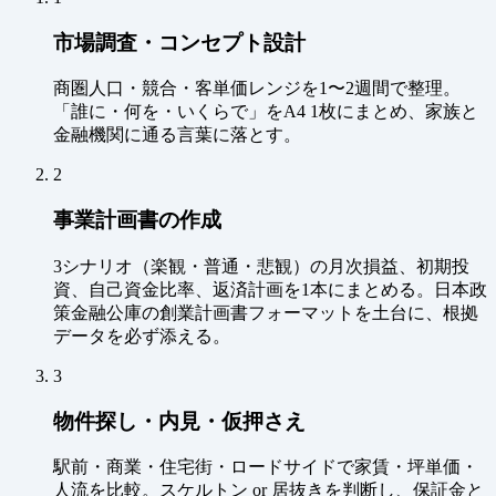
市場調査・コンセプト設計
商圏人口・競合・客単価レンジを1〜2週間で整理。
「誰に・何を・いくらで」をA4 1枚にまとめ、家族と
金融機関に通る言葉に落とす。
2
事業計画書の作成
3シナリオ（楽観・普通・悲観）の月次損益、初期投
資、自己資金比率、返済計画を1本にまとめる。日本政
策金融公庫の創業計画書フォーマットを土台に、根拠
データを必ず添える。
3
物件探し・内見・仮押さえ
駅前・商業・住宅街・ロードサイドで家賃・坪単価・
人流を比較。スケルトン or 居抜きを判断し、保証金と