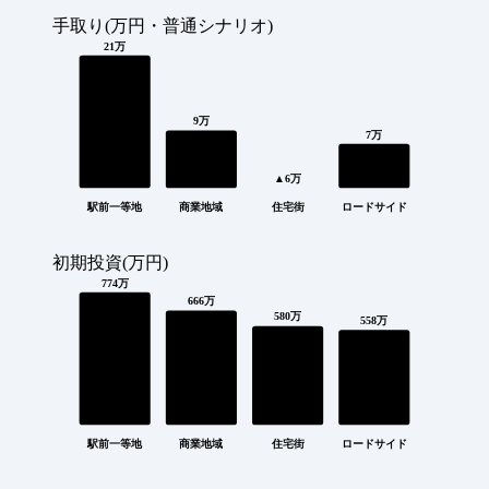
手取り(万円・普通シナリオ)
21万
9万
7万
▲6万
駅前一等地
商業地域
住宅街
ロードサイド
初期投資(万円)
774万
666万
580万
558万
駅前一等地
商業地域
住宅街
ロードサイド