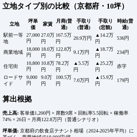
立地タイプ別の比較（京都府・10坪）
坪単
月商(普
手取り
手取り
時給(普
立地
家賃
価
通)
(普通)
(悲観)
通)
駅前一等
27,000
27.0万
167.5万
▲14.2万
20.9万円
536円
円
地
円
円
円
18,000
18.0万
122.8万
▲18.7万
商業地域
9.1万円
234円
円
円
円
円
10,800
10.8万
78.2万
▲5.5万
▲25.2万
住宅街
赤字
円
円
円
円
円
ロードサ
9,000
9.0万
100.5万
▲15.9万
7.0万円
179円
円
イド
円
円
円
算出根拠
売上高:
客単価1,200円 × 席数9席 × 回転率5.5回転 × 稼働率
74% × 26日 = 月商122.8万円（普通シナリオ）
坪単価:
京都府の飲食店テナント相場（2024-2025年平均）に