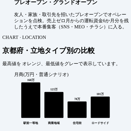
プレオープン・グランドオープン
友人・家族・取引先を招いたプレオープンでオペレー
ションを点検。売上ゼロ月からの運転資金6か月分を残
したうえで本番集客（SNS・MEO・チラシ）に入る。
CHART · LOCATION
京都府・立地タイプ別の比較
最高値を
オレンジ
、最低値を
グレー
で表示しています。
月商(万円・普通シナリオ)
168万
123万
101万
78万
駅前一等地
商業地域
住宅街
ロードサイド