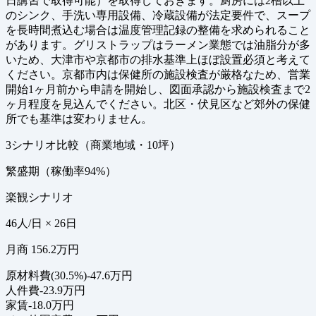
日講習で取得可能）を取得しておきます。厨房には2槽以上
のシンク、手洗い専用設備、冷蔵設備が法定要件で、スープ
を長時間煮込む場合は温度管理記録の整備を求められること
があります。グリストラップはラーメン業態では油脂分が多
いため、大津市や京都市の排水基準上ほぼ設置必須と考えて
ください。京都市内は保健所の施設検査が厳格なため、営業
開始1ヶ月前から申請を開始し、図面承認から施設検査まで2
ヶ月程度を見込んでください。北区・伏見区など郊外の保健
所でも基準は変わりません。
3シナリオ比較（商業地域・10坪）
繁盛期（稼働率94%）
楽観シナリオ
46人/日 × 26日
月商 156.2万円
原材料費(30.5%)
-47.6万円
人件費
-23.9万円
家賃
-18.0万円