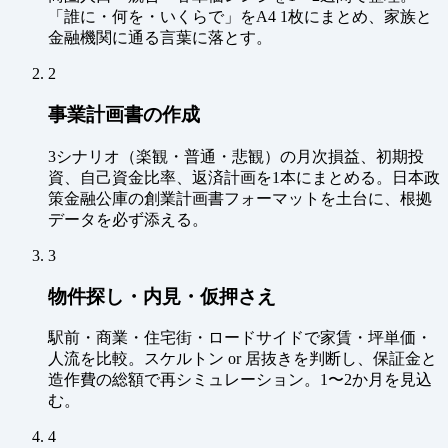
「誰に・何を・いくらで」をA4 1枚にまとめ、家族と
金融機関に通る言葉に落とす。
2
事業計画書の作成
3シナリオ（楽観・普通・悲観）の月次損益、初期投
資、自己資金比率、返済計画を1本にまとめる。日本政
策金融公庫の創業計画書フォーマットを土台に、根拠
データを必ず添える。
3
物件探し・内見・仮押さえ
駅前・商業・住宅街・ロードサイドで家賃・坪単価・
人流を比較。スケルトン or 居抜きを判断し、保証金と
造作費の総額で再シミュレーション。1〜2か月を見込
む。
4