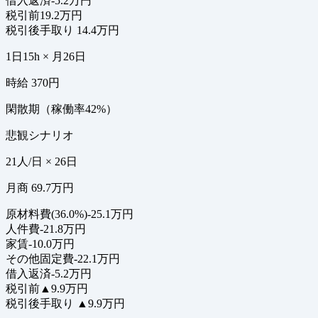
借入返済
-5.2万円
税引前
19.2万円
税引後手取り
14.4万円
1日15h × 月26日
時給 370円
閑散期（稼働率42%）
悲観シナリオ
21人/日 × 26日
月商 69.7万円
原材料費(36.0%)
-25.1万円
人件費
-21.8万円
家賃
-10.0万円
その他固定費
-22.1万円
借入返済
-5.2万円
税引前
▲9.9万円
税引後手取り
▲9.9万円