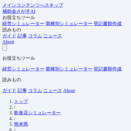
メインコンテンツへスキップ
補助金さがすAI
お役立ちツール
経営シミュレーター
業種別シミュレーター
登記書類作成
読みもの
ガイド
記事
コラム
ニュース
About
お役立ちツール
経営シミュレーター
業種別シミュレーター
登記書類作成
読みもの
ガイド
記事
コラム
ニュース
About
トップ
/
飲食店シミュレーター
/
熊本県
/