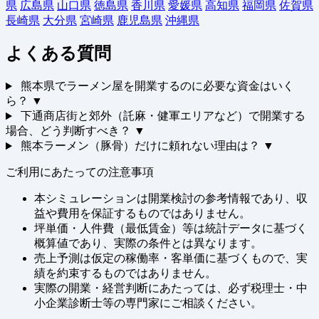
県
広島県
山口県
徳島県
香川県
愛媛県
高知県
福岡県
佐賀県
長崎県
大分県
宮崎県
鹿児島県
沖縄県
よくある質問
熊本県でラーメン屋を開業するのに必要な資金はいく
ら？
▼
下通商店街と郊外（託麻・健軍エリアなど）で開業する
場合、どう判断すべき？
▼
熊本ラーメン（豚骨）だけに頼れない理由は？
▼
ご利用にあたっての注意事項
本シミュレーションは開業検討の参考情報であり、収
益や費用を保証するものではありません。
坪単価・人件費（最低賃金）等は統計データに基づく
概算値であり、実際の条件とは異なります。
売上予測は仮定の稼働率・客単価に基づくもので、実
績を約束するものではありません。
実際の開業・経営判断にあたっては、必ず税理士・中
小企業診断士等の専門家にご相談ください。