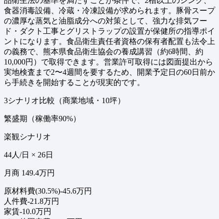
品衛生法の基準を満たすことが条件で、2槽以上のシンク、
食器消毒設備、冷蔵・冷凍設備が求められます。豚骨スープ
の濃厚な蒸気と油脂成分への対策として、強力な排気フー
ド・ダクト工事とグリストラップの設置が保健所の指導ポイ
ントになります。食品衛生責任者資格の保有者配置も法令上
の義務で、熊本県食品衛生協会の養成講習（約6時間、約
10,000円）で取得できます。営業許可取得には図面提出から
実地検査まで2〜4週間を要するため、開業予定日の60日前か
ら手続きを開始することが現実的です。
3シナリオ比較（商業地域・10坪）
繁盛期（稼働率90%）
楽観シナリオ
44人/日 × 26日
月商 149.4万円
原材料費(30.5%)
-45.6万円
人件費
-21.8万円
家賃
-10.0万円