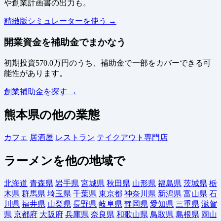
や創業計画書の出力も。
精緻版シミュレーターを使う →
開業資金を補助金でまかなう
初期投資570.0万円のうち、補助金で一部をカバーできる可
能性があります。
創業補助金を探す →
熊本県の他の業態
カフェ
居酒屋
レストラン
テイクアウト専門店
ラーメンを他の地域で
北海道
青森県
岩手県
宮城県
秋田県
山形県
福島県
茨城県
栃
木県
群馬県
埼玉県
千葉県
東京都
神奈川県
新潟県
富山県
石
川県
福井県
山梨県
長野県
岐阜県
静岡県
愛知県
三重県
滋賀
県
京都府
大阪府
兵庫県
奈良県
和歌山県
鳥取県
島根県
岡山