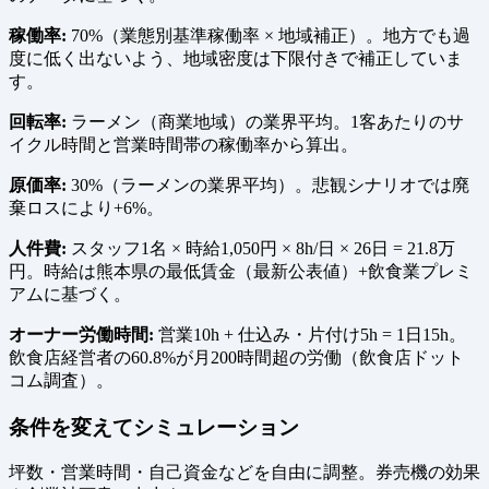
稼働率:
70%（業態別基準稼働率 × 地域補正）。地方でも過
度に低く出ないよう、地域密度は下限付きで補正していま
す。
回転率:
ラーメン（商業地域）の業界平均。1客あたりのサ
イクル時間と営業時間帯の稼働率から算出。
原価率:
30%（ラーメンの業界平均）。悲観シナリオでは廃
棄ロスにより+6%。
人件費:
スタッフ1名 × 時給1,050円 × 8h/日 × 26日 = 21.8万
円。時給は熊本県の最低賃金（最新公表値）+飲食業プレミ
アムに基づく。
オーナー労働時間:
営業10h + 仕込み・片付け5h = 1日15h。
飲食店経営者の60.8%が月200時間超の労働（飲食店ドット
コム調査）。
条件を変えてシミュレーション
坪数・営業時間・自己資金などを自由に調整。券売機の効果