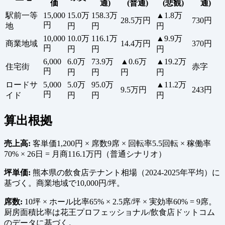
価
通)
(普通)
(悲観)
通)
駅前一等
15,000
15.0万
158.3万
▲1.8万
28.5万円
730円
円
地
円
円
円
10,000
10.0万
116.1万
▲9.9万
商業地域
14.4万円
370円
円
円
円
円
6,000
6.0万
73.9万
▲0.6万
▲19.2万
住宅街
赤字
円
円
円
円
円
ロードサ
5,000
5.0万
95.0万
▲11.2万
9.5万円
243円
円
イド
円
円
円
算出根拠
売上高:
客単価1,200円 × 席数9席 × 回転率5.5回転 × 稼働率
70% × 26日 = 月商116.1万円（普通シナリオ）
坪単価:
熊本県の飲食店テナント相場（2024-2025年平均）に
基づく。商業地域で10,000円/坪。
席数:
10坪 × ホール比率65% × 2.5席/坪 × 実効率60% = 9席。
厨房面積比率は花王プロフェッショナル/飲食店ドットコム
のデータに基づく。