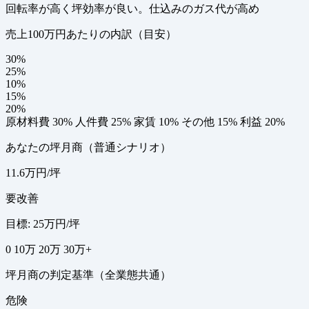
回転率が高く坪効率が良い。仕込みのガス代が高め
売上100万円あたりの内訳（目安）
30%
25%
10%
15%
20%
原材料費 30%
人件費 25%
家賃 10%
その他 15%
利益 20%
あなたの坪月商（普通シナリオ）
11.6万円/坪
要改善
目標: 25万円/坪
0
10万
20万
30万+
坪月商の判定基準（全業態共通）
危険