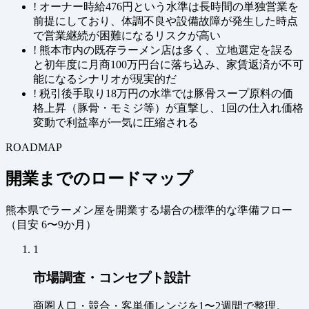
!
オーナー時給476円という水準は長時間の単独営業を
前提にしており、体調不良や設備故障が発生した時点
で営業継続が困難になるリスクが高い
!
熊本市内の既存ラーメン店は多く、立地選定を誤る
と初年度に月商100万円台に落ち込み、家賃返済が不可
能になるシナリオが現実的だ
!
税引後手取り18万円の水準では豚骨スープ原料の価
格上昇（豚骨・モミジ等）が直撃し、1回の仕入れ価格
変動で利益率が一気に圧縮される
ROADMAP
開業までのロードマップ
熊本県でラーメン屋を開業する場合の標準的な準備フロー
（
目安 6〜9か月
）
1
市場調査・コンセプト設計
商圏人口・競合・客単価レンジを1〜2週間で整理。