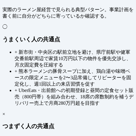
実際のラーメン屋経営で見られる典型パターン。事業計画を
書く前に自分がどちらに寄っているか確認する。
◯
うまくいく人の共通点
+
新市街・中央区の駅前立地を避け、県庁前駅や健軍
交番前駅周辺で家賃10万円以下の物件を優先交渉し、
月次固定費を圧縮する
+
熊本ラーメンの豚骨スープに加え、鶏白湯や味噌ベ
ースの限定メニューを2〜3品常備してリピーターを固
定化し、週1回以上の来店習慣を促す
+
UberEats・出前館への初期登録と昼間の定食セット販
売（800円帯）を組み合わせ、18席の席数制約を補うデ
リバリー売上で月商280万円超を目指す
×
つまずく人の共通点