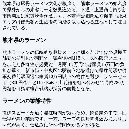
熊本県は豚骨ラーメン文化が根強く、熊本ラーメンの知名度
で県外からの来客も一定数見込める。下通・上通商店街や新
市街周辺は家賃競争が激しく、水前寺公園周辺や健軍・託麻
エリアは観光客と生活者の両層を取り込める立地として注目
されている。
熊本県のラーメン
熊本ラーメンの伝統的な豚骨スープに頼るだけでは小規模店
舗間の差別化が困難で、鶏白湯や味噌ベースの限定メニュー
を加えた多様性が必要だ。月商187万円では家賃15万円の負
担が重く、新市街・中央区の駅前立地を避けて県庁前駅や健
軍交番前駅周辺の家賃10万円以下の物件を選び、ランチセッ
ト（800円帯）とUberEats・出前館を組み合わせて月商280万
円超を目指す複合戦略が採算の前提となる。
ラーメンの業態特性
提供スピードが速く滞在時間が短いため、飲食業の中でも回
転率が高い業態です。一方、スープの長時間煮込みによりガ
ス代が高く、仕込みに3〜4時間かかるのが特徴。