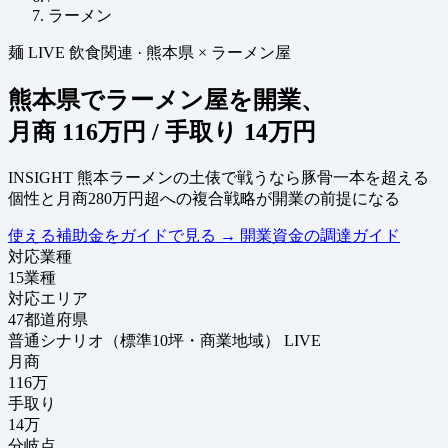
ラーメン
麺
LIVE
飲食関連
·
熊本県 × ラーメン屋
熊本県でラーメン屋を開業、
月商
116万円
/ 手取り
14万円
INSIGHT
熊本ラーメンの土俵で戦うなら豚骨一本を超える
個性と月商280万円超への複合戦略が開業の前提になる
使える補助金をガイドで見る
→
開業資金の調達ガイド
対応業種
15
業種
対応エリア
47
都道府県
普通シナリオ（標準10坪・商業地域）
LIVE
月商
116
万
手取り
14
万
分岐点