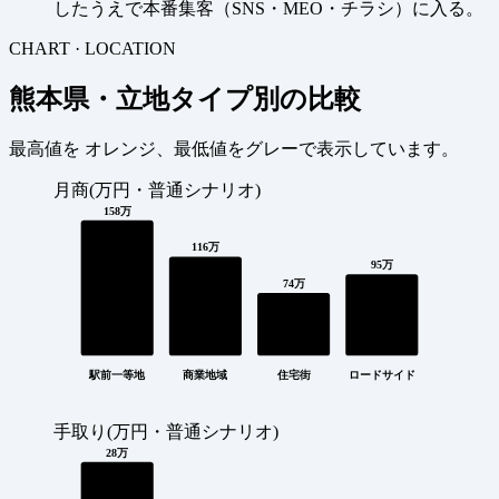
したうえで本番集客（SNS・MEO・チラシ）に入る。
CHART · LOCATION
熊本県・立地タイプ別の比較
最高値を
オレンジ
、最低値を
グレー
で表示しています。
月商(万円・普通シナリオ)
158万
116万
95万
74万
駅前一等地
商業地域
住宅街
ロードサイド
手取り(万円・普通シナリオ)
28万