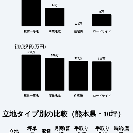
14万
9万
▲1万
駅前一等地
商業地域
住宅街
ロードサイド
初期投資(万円)
630万
570万
522万
510万
駅前一等地
商業地域
住宅街
ロードサイド
立地タイプ別の比較（熊本県・10坪）
坪単
月商(普
手取り
手取り
時給(普
立地
家賃