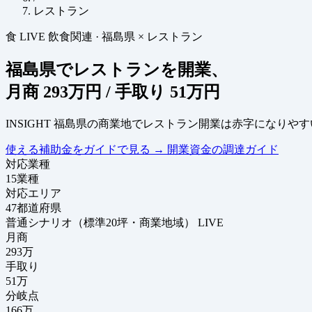
レストラン
食
LIVE
飲食関連
·
福島県 × レストラン
福島県でレストランを開業、
月商
293万円
/ 手取り
51万円
INSIGHT
福島県の商業地でレストラン開業は赤字になりやす
使える補助金をガイドで見る
→
開業資金の調達ガイド
対応業種
15
業種
対応エリア
47
都道府県
普通シナリオ（標準20坪・商業地域）
LIVE
月商
293
万
手取り
51
万
分岐点
166
万