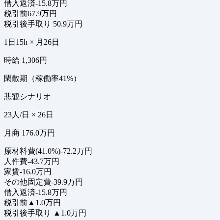
借入返済
-15.8万円
税引前
67.9万円
税引後手取り
50.9万円
1日15h × 月26日
時給 1,306円
閑散期（稼働率41%）
悲観シナリオ
23人/日 × 26日
月商 176.0万円
原材料費(41.0%)
-72.2万円
人件費
-43.7万円
家賃
-16.0万円
その他固定費
-39.9万円
借入返済
-15.8万円
税引前
▲1.0万円
税引後手取り
▲1.0万円