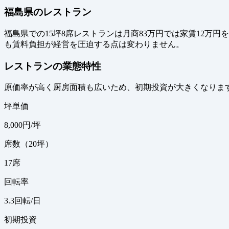
福島県のレストラン
福島県での15坪8席レストランは月商83万円では家賃12万
も賃料負担が経営を圧迫する点は変わりません。
レストランの業態特性
原価率が高く厨房面積も広いため、初期投資が大きくなりま
坪単価
8,000
円/坪
席数（20坪）
17
席
回転率
3.3
回転/日
初期投資