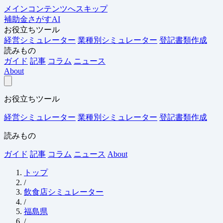
メインコンテンツへスキップ
補助金さがすAI
お役立ちツール
経営シミュレーター
業種別シミュレーター
登記書類作成
読みもの
ガイド
記事
コラム
ニュース
About
お役立ちツール
経営シミュレーター
業種別シミュレーター
登記書類作成
読みもの
ガイド
記事
コラム
ニュース
About
トップ
/
飲食店シミュレーター
/
福島県
/