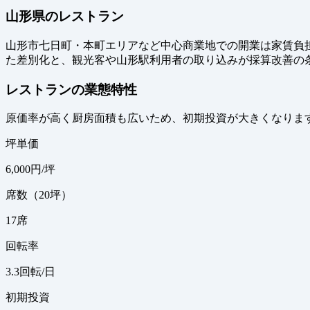
山形県のレストラン
山形市七日町・本町エリアなど中心商業地での開業は家賃負担
た差別化と、観光客や山形駅利用者の取り込みが採算改善の
レストランの業態特性
原価率が高く厨房面積も広いため、初期投資が大きくなりま
坪単価
6,000
円/坪
席数（20坪）
17
席
回転率
3.3
回転/日
初期投資