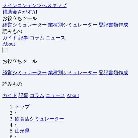
メインコンテンツへスキップ
補助金さがすAI
お役立ちツール
経営シミュレーター
業種別シミュレーター
登記書類作成
読みもの
ガイド
記事
コラム
ニュース
About
お役立ちツール
経営シミュレーター
業種別シミュレーター
登記書類作成
読みもの
ガイド
記事
コラム
ニュース
About
トップ
/
飲食店シミュレーター
/
山形県
/