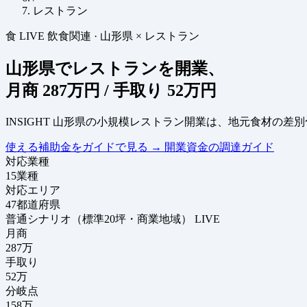
レストラン
食
LIVE
飲食関連
·
山形県 × レストラン
山形県でレストランを開業、
月商
287万円
/ 手取り
52万円
INSIGHT
山形県の小規模レストラン開業は、地元食材の差別
使える補助金をガイドで見る
→
開業資金の調達ガイド
対応業種
15
業種
対応エリア
47
都道府県
普通シナリオ（標準20坪・商業地域）
LIVE
月商
287
万
手取り
52
万
分岐点
158
万