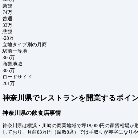
楽観
74万
普通
33万
悲観
-28万
立地タイプ別の月商
駅前一等地
366万
商業地域
306万
ロードサイド
261万
神奈川県でレストランを開業するポイ
神奈川県の飲食店事情
神奈川県は横浜・川崎の商業地域で坪18,000円の家賃相
しており、月商83万円（席数8席）では手取りが赤字になり