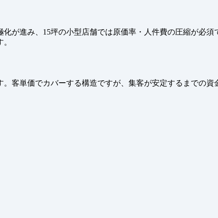
極化が進み、15坪の小型店舗では原価率・人件費の圧縮が必須
す。
す。客単価でカバーする構造ですが、集客が安定するまでの資