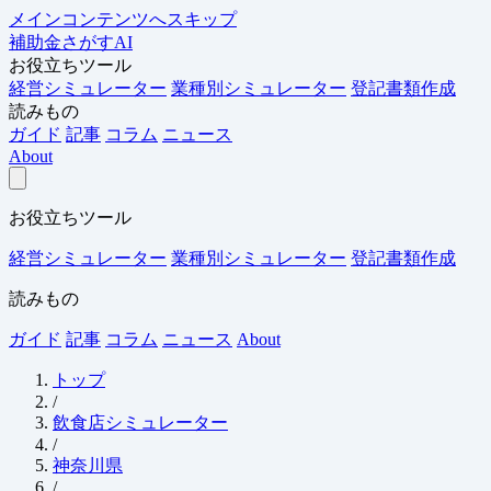
メインコンテンツへスキップ
補助金さがすAI
お役立ちツール
経営シミュレーター
業種別シミュレーター
登記書類作成
読みもの
ガイド
記事
コラム
ニュース
About
お役立ちツール
経営シミュレーター
業種別シミュレーター
登記書類作成
読みもの
ガイド
記事
コラム
ニュース
About
トップ
/
飲食店シミュレーター
/
神奈川県
/