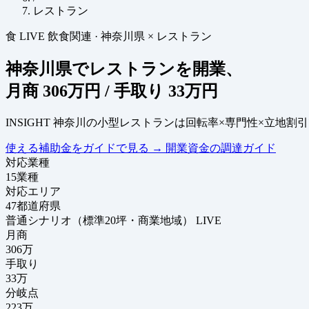
レストラン
食
LIVE
飲食関連
·
神奈川県 × レストラン
神奈川県でレストランを開業、
月商
306万円
/ 手取り
33万円
INSIGHT
神奈川の小型レストランは回転率×専門性×立地割引
使える補助金をガイドで見る
→
開業資金の調達ガイド
対応業種
15
業種
対応エリア
47
都道府県
普通シナリオ（標準20坪・商業地域）
LIVE
月商
306
万
手取り
33
万
分岐点
223
万