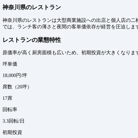
神奈川県のレストラン
神奈川県のレストランは大型商業施設への出店と個人店の二
では、ランチ客の薄さと夜間の客単価依存が経営を圧迫しま
レストランの業態特性
原価率が高く厨房面積も広いため、初期投資が大きくなりま
坪単価
18,000
円/坪
席数（20坪）
17
席
回転率
3.3
回転/日
初期投資