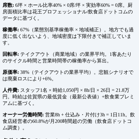
席数:
6坪 × ホール比率40% × 0席/坪 × 実効率60% = 0席。厨
房面積比率は花王プロフェッショナル/飲食店ドットコムの
データに基づく。
稼働率:
67%（業態別基準稼働率 × 地域補正）。地方でも過
度に低く出ないよう、地域密度は下限付きで補正していま
す。
回転率:
テイクアウト（商業地域）の業界平均。1客あたり
のサイクル時間と営業時間帯の稼働率から算出。
原価率:
38%（テイクアウトの業界平均）。悲観シナリオで
は廃棄ロスにより+6%。
人件費:
スタッフ1名 × 時給1,050円 × 8h/日 × 26日 = 21.8万
円。時給は佐賀県の最低賃金（最新公表値）+飲食業プレミ
アムに基づく。
オーナー労働時間:
営業8h + 仕込み・片付け3h = 1日11h。飲
食店経営者の60.8%が月200時間超の労働（飲食店ドットコ
ム調査）。