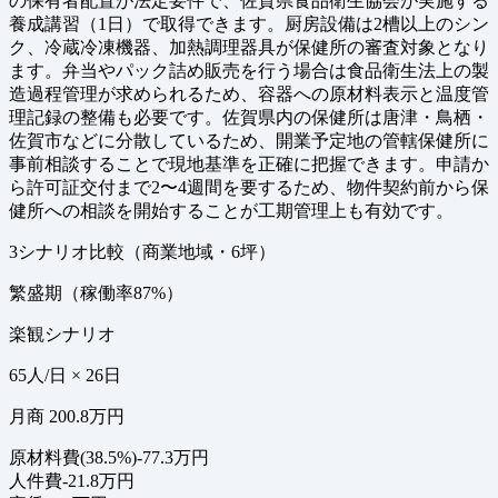
の保有者配置が法定要件で、佐賀県食品衛生協会が実施する
養成講習（1日）で取得できます。厨房設備は2槽以上のシン
ク、冷蔵冷凍機器、加熱調理器具が保健所の審査対象となり
ます。弁当やパック詰め販売を行う場合は食品衛生法上の製
造過程管理が求められるため、容器への原材料表示と温度管
理記録の整備も必要です。佐賀県内の保健所は唐津・鳥栖・
佐賀市などに分散しているため、開業予定地の管轄保健所に
事前相談することで現地基準を正確に把握できます。申請か
ら許可証交付まで2〜4週間を要するため、物件契約前から保
健所への相談を開始することが工期管理上も有効です。
3シナリオ比較（商業地域・6坪）
繁盛期（稼働率87%）
楽観シナリオ
65人/日 × 26日
月商 200.8万円
原材料費(38.5%)
-77.3万円
人件費
-21.8万円