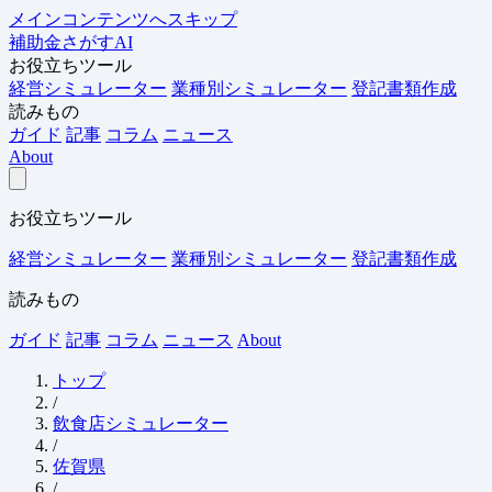
メインコンテンツへスキップ
補助金さがすAI
お役立ちツール
経営シミュレーター
業種別シミュレーター
登記書類作成
読みもの
ガイド
記事
コラム
ニュース
About
お役立ちツール
経営シミュレーター
業種別シミュレーター
登記書類作成
読みもの
ガイド
記事
コラム
ニュース
About
トップ
/
飲食店シミュレーター
/
佐賀県
/