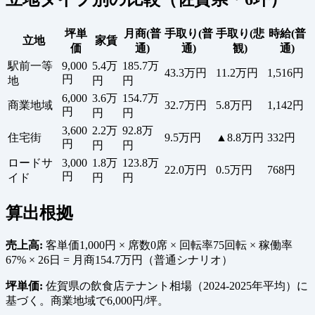
坪単
月商(普
手取り(普
手取り(悲
時給(普
立地
家賃
価
通)
通)
観)
通)
駅前一等
9,000
5.4万
185.7万
43.3万円
11.2万円
1,516円
円
地
円
円
6,000
3.6万
154.7万
商業地域
32.7万円
5.8万円
1,142円
円
円
円
3,600
2.2万
92.8万
住宅街
9.5万円
▲8.8万円
332円
円
円
円
ロードサ
3,000
1.8万
123.8万
22.0万円
0.5万円
768円
円
イド
円
円
算出根拠
売上高:
客単価1,000円 × 席数0席 × 回転率75回転 × 稼働率
67% × 26日 = 月商154.7万円（普通シナリオ）
坪単価:
佐賀県の飲食店テナント相場（2024-2025年平均）に
基づく。商業地域で6,000円/坪。