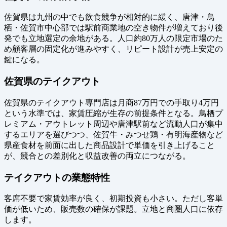
佐賀県は九州の中でも飲食競争が相対的に緩く、唐津・鳥
栖・佐賀市中心部では駅前商業地の空き物件が増えており後
発でも立地選定の余地がある。人口約80万人の限定市場のた
め顧客層の固定化が進みやすく、リピート設計が売上安定の
鍵になる。
佐賀県のテイクアウト
佐賀県のテイクアウト専門店は月商87万円での手取り4万円
という水準では、家賃圧縮が生存の前提条件となる。鳥栖プ
レミアム・アウトレット周辺や唐津駅前など流動人口が集中
するエリアを選びつつ、佐賀牛・みつせ鶏・有明海産物など
県産食材を前面に出した商品設計で単価を引き上げること
が、競合との差別化と収益改善の両立につながる。
テイクアウトの業態特性
客席不要で家賃効率が良く、初期投資も小さい。ただし客単
価が低いため、販売数の確保が課題。立地と商圏人口に依存
します。