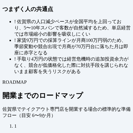
つまずく人の共通点
!
佐賀県の人口減少ペースが全国平均を上回ってお
り、5〜10年スパンで客数が自然減するため、単店経営
では市場縮小の影響を吸収しにくい
!
家賃9万円での採算ラインが月商100万円弱のため、
季節変動や競合出現で月商が70万円台に落ちた月は即
座に赤字となる
!
手取り4万円の状態では経営危機時の追加投資余力が
なく、競合が低価格化した際に対抗手段を講じられな
いまま顧客を失うリスクがある
ROADMAP
開業までのロードマップ
佐賀県でテイクアウト専門店を開業する場合の標準的な準備
フロー（
目安 6〜9か月
）
1