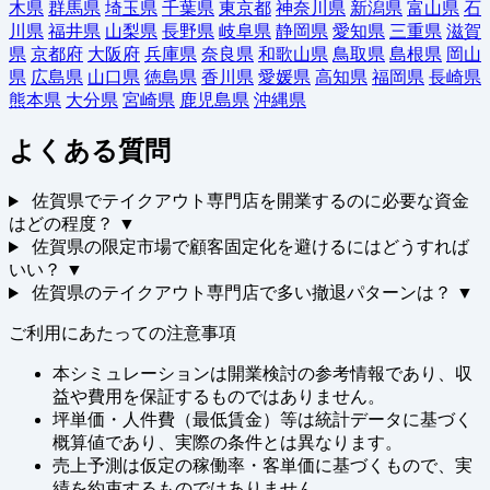
木県
群馬県
埼玉県
千葉県
東京都
神奈川県
新潟県
富山県
石
川県
福井県
山梨県
長野県
岐阜県
静岡県
愛知県
三重県
滋賀
県
京都府
大阪府
兵庫県
奈良県
和歌山県
鳥取県
島根県
岡山
県
広島県
山口県
徳島県
香川県
愛媛県
高知県
福岡県
長崎県
熊本県
大分県
宮崎県
鹿児島県
沖縄県
よくある質問
佐賀県でテイクアウト専門店を開業するのに必要な資金
はどの程度？
▼
佐賀県の限定市場で顧客固定化を避けるにはどうすれば
いい？
▼
佐賀県のテイクアウト専門店で多い撤退パターンは？
▼
ご利用にあたっての注意事項
本シミュレーションは開業検討の参考情報であり、収
益や費用を保証するものではありません。
坪単価・人件費（最低賃金）等は統計データに基づく
概算値であり、実際の条件とは異なります。
売上予測は仮定の稼働率・客単価に基づくもので、実
績を約束するものではありません。