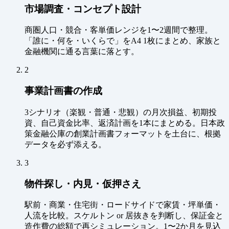
市場調査・コンセプト設計
商圏人口・競合・客単価レンジを1〜2週間で整理。
「誰に・何を・いくらで」をA4 1枚にまとめ、家族と
金融機関に通る言葉に落とす。
2
事業計画書の作成
3シナリオ（楽観・普通・悲観）の月次損益、初期投
資、自己資金比率、返済計画を1本にまとめる。日本政
策金融公庫の創業計画書フォーマットを土台に、根拠
データを必ず添える。
3
物件探し・内見・仮押さえ
駅前・商業・住宅街・ロードサイドで家賃・坪単価・
人流を比較。スケルトン or 居抜きを判断し、保証金と
造作費の総額で再シミュレーション。1〜2か月を見込