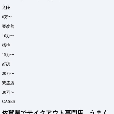
危険
0万〜
要改善
10万〜
標準
15万〜
好調
20万〜
繁盛店
30万〜
CASES
佐賀県でテイクアウト専門店、うまく