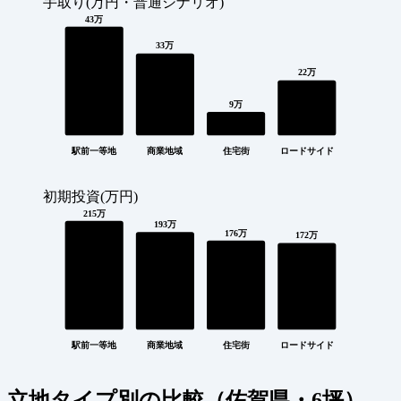
手取り(万円・普通シナリオ)
43万
33万
22万
9万
駅前一等地
商業地域
住宅街
ロードサイド
初期投資(万円)
215万
193万
176万
172万
駅前一等地
商業地域
住宅街
ロードサイド
立地タイプ別の比較（佐賀県・6坪）