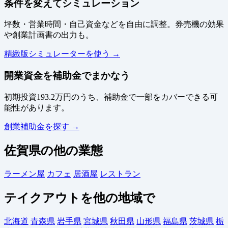
条件を変えてシミュレーション
坪数・営業時間・自己資金などを自由に調整。券売機の効果
や創業計画書の出力も。
精緻版シミュレーターを使う →
開業資金を補助金でまかなう
初期投資193.2万円のうち、補助金で一部をカバーできる可
能性があります。
創業補助金を探す →
佐賀県の他の業態
ラーメン屋
カフェ
居酒屋
レストラン
テイクアウトを他の地域で
北海道
青森県
岩手県
宮城県
秋田県
山形県
福島県
茨城県
栃