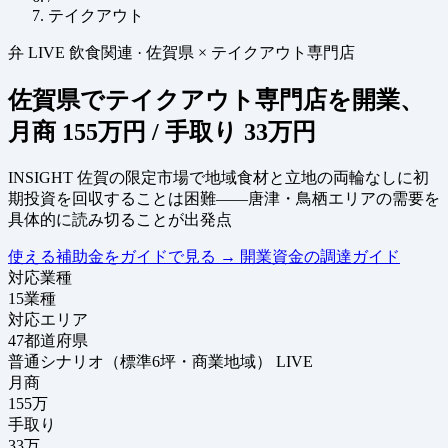
テイクアウト
弁
LIVE
飲食関連
·
佐賀県 × テイクアウト専門店
佐賀県でテイクアウト専門店を開業、
月商
155万円
/ 手取り
33万円
INSIGHT
佐賀の限定市場で地域食材と立地の両輪なしに初
期投資を回収することは困難——唐津・鳥栖エリアの需要を
具体的に読み切ることが出発点
使える補助金をガイドで見る
→
開業資金の調達ガイド
対応業種
15
業種
対応エリア
47
都道府県
普通シナリオ（標準6坪・商業地域）
LIVE
月商
155
万
手取り
33
万