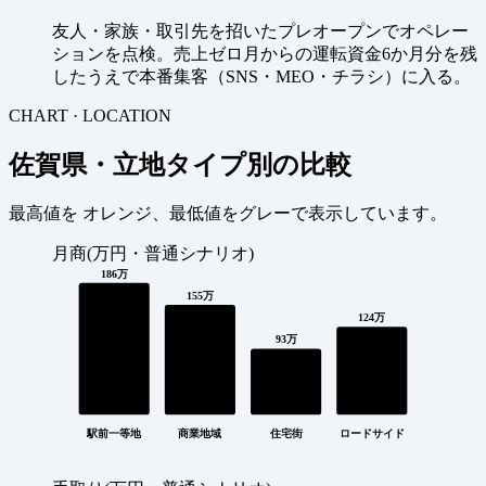
友人・家族・取引先を招いたプレオープンでオペレー
ションを点検。売上ゼロ月からの運転資金6か月分を残
したうえで本番集客（SNS・MEO・チラシ）に入る。
CHART · LOCATION
佐賀県・立地タイプ別の比較
最高値を
オレンジ
、最低値を
グレー
で表示しています。
月商(万円・普通シナリオ)
186万
155万
124万
93万
駅前一等地
商業地域
住宅街
ロードサイド