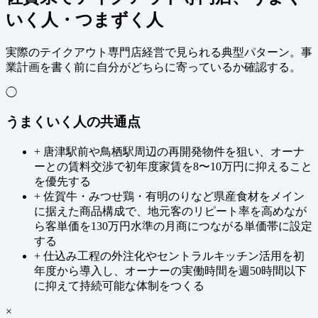
いく人・つまずく人
実際のテイクアウト専門店経営で見られる典型パターン。事
業計画を書く前に自分がどちらに寄っているか確認する。
◯
うまくいく人の共通点
+
唐津駅前や鳥栖駅周辺の再開発物件を狙い、オーナ
ーとの賃料交渉で初年度家賃を8〜10万円に抑えること
を優先する
+
佐賀牛・みつせ鶏・有明のりなど県産食材をメイン
に据えた商品構成で、地元客のリピート率を高めなが
ら客単価を130万円水準の月商につながる単価帯に設定
する
+
仕込み工程の外注化やセントラルキッチン活用を初
年度から導入し、オーナーの実働時間を週50時間以下
に抑えて持続可能な体制をつくる
×