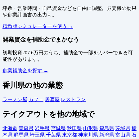
坪数・営業時間・自己資金などを自由に調整。券売機の効果
や創業計画書の出力も。
精緻版シミュレーターを使う →
開業資金を補助金でまかなう
初期投資207.6万円のうち、補助金で一部をカバーできる可
能性があります。
創業補助金を探す →
香川県の他の業態
ラーメン屋
カフェ
居酒屋
レストラン
テイクアウトを他の地域で
北海道
青森県
岩手県
宮城県
秋田県
山形県
福島県
茨城県
栃
木県
群馬県
埼玉県
千葉県
東京都
神奈川県
新潟県
富山県
石