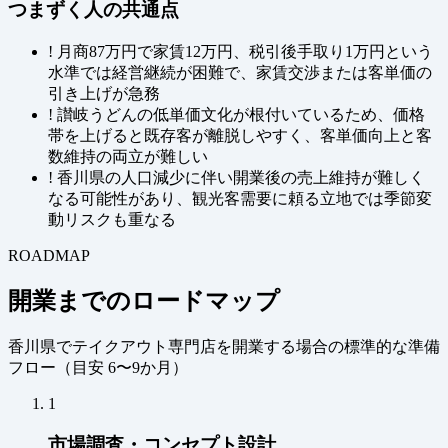
つまずく人の共通点
!
月商87万円で家賃12万円、税引後手取り1万円という
水準では経営継続が困難で、家賃交渉または客単価の
引き上げが急務
!
讃岐うどんの低単価文化が根付いているため、価格
帯を上げると既存客が離脱しやすく、客単価向上と客
数維持の両立が難しい
!
香川県の人口減少に伴い開業後の売上維持が難しく
なる可能性があり、観光客需要に頼る立地では季節変
動リスクも重なる
ROADMAP
開業までのロードマップ
香川県でテイクアウト専門店を開業する場合の標準的な準備
フロー（
目安 6〜9か月
）
1
市場調査・コンセプト設計