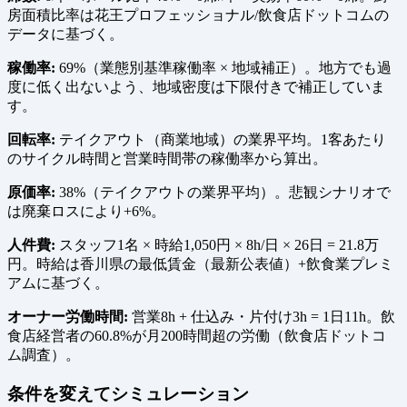
房面積比率は花王プロフェッショナル/飲食店ドットコムの
データに基づく。
稼働率:
69%（業態別基準稼働率 × 地域補正）。地方でも過
度に低く出ないよう、地域密度は下限付きで補正していま
す。
回転率:
テイクアウト（商業地域）の業界平均。1客あたり
のサイクル時間と営業時間帯の稼働率から算出。
原価率:
38%（テイクアウトの業界平均）。悲観シナリオで
は廃棄ロスにより+6%。
人件費:
スタッフ1名 × 時給1,050円 × 8h/日 × 26日 = 21.8万
円。時給は香川県の最低賃金（最新公表値）+飲食業プレミ
アムに基づく。
オーナー労働時間:
営業8h + 仕込み・片付け3h = 1日11h。飲
食店経営者の60.8%が月200時間超の労働（飲食店ドットコ
ム調査）。
条件を変えてシミュレーション