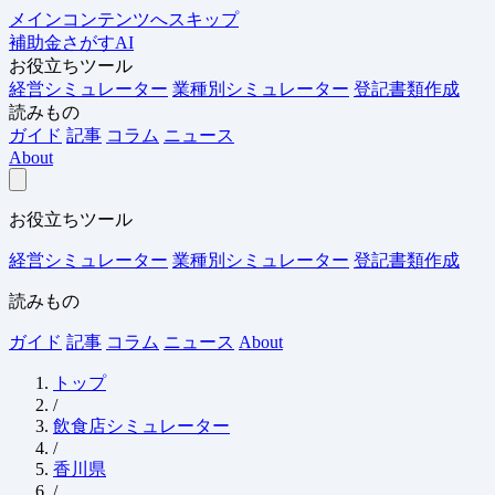
メインコンテンツへスキップ
補助金さがすAI
お役立ちツール
経営シミュレーター
業種別シミュレーター
登記書類作成
読みもの
ガイド
記事
コラム
ニュース
About
お役立ちツール
経営シミュレーター
業種別シミュレーター
登記書類作成
読みもの
ガイド
記事
コラム
ニュース
About
トップ
/
飲食店シミュレーター
/
香川県
/