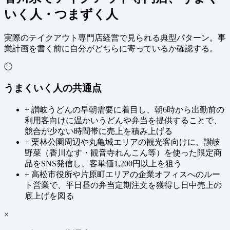
いく人・つまずく人
実際のテイクアウト専門店経営で見られる典型パターン。事
業計画を書く前に自分がどちらに寄っているか確認する。
◯
うまくいく人の共通点
+
讃岐うどんの早朝需要に着目し、朝6時から出勤前の
利用客向けに温かいうどんや弁当を提供することで、
競合が少ない時間帯に売上を積み上げる
+
栗林公園周辺や丸亀城エリアの観光客向けに、讃岐
野菜（香川なす・観音寺れんこん等）を使った限定商
品をSNS発信し、客単価1,200円以上を狙う
+
高松市役所や片原町エリアの企業オフィスへのルー
ト営業で、平日昼の弁当定期注文を獲得し日中売上の
底上げを図る
×