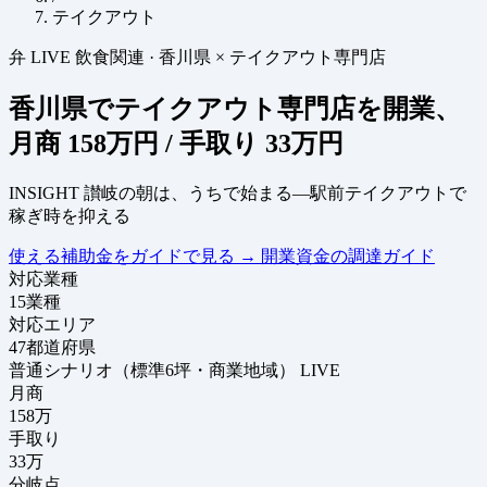
テイクアウト
弁
LIVE
飲食関連
·
香川県 × テイクアウト専門店
香川県でテイクアウト専門店を開業、
月商
158万円
/ 手取り
33万円
INSIGHT
讃岐の朝は、うちで始まる―駅前テイクアウトで
稼ぎ時を抑える
使える補助金をガイドで見る
→
開業資金の調達ガイド
対応業種
15
業種
対応エリア
47
都道府県
普通シナリオ（標準6坪・商業地域）
LIVE
月商
158
万
手取り
33
万
分岐点