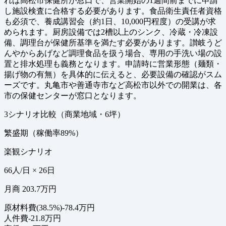
れば高松市保健所が窓口で、営業開始の1週間前までに申請
し施設検査に合格する必要があります。食品衛生責任者資格
も必須で、養成講習会（約1日、10,000円程度）の受講が求
められます。厨房設備では2槽以上のシンク、冷蔵・冷凍設
備、調理台が保健所基準を満たす必要があります。讃岐うど
んやからあげなど調理食品を扱う場合、専用の手洗い場の設
置と排水処理も義務となります。申請時に営業形態（麺類・
揚げ物の有無）を具体的に伝えると、必要設備の確認がスム
ーズです。丸亀市や善通寺市など高松市以外での開業は、各
市の保健センターが窓口となります。
3シナリオ比較（商業地域・6坪）
繁盛期（稼働率89%）
楽観シナリオ
66人/日 × 26日
月商 203.7万円
原材料費(38.5%)
-78.4万円
人件費
-21.8万円