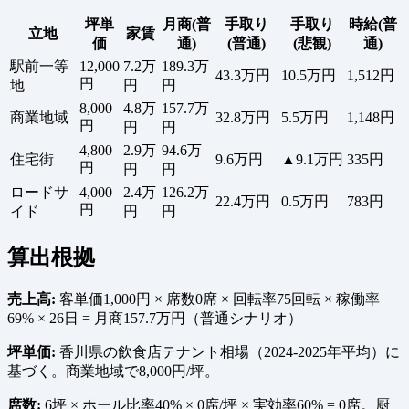
坪単
月商(普
手取り
手取り
時給(普
立地
家賃
価
通)
(普通)
(悲観)
通)
駅前一等
12,000
7.2万
189.3万
43.3万円
10.5万円
1,512円
円
地
円
円
8,000
4.8万
157.7万
商業地域
32.8万円
5.5万円
1,148円
円
円
円
4,800
2.9万
94.6万
住宅街
9.6万円
▲9.1万円
335円
円
円
円
ロードサ
4,000
2.4万
126.2万
22.4万円
0.5万円
783円
円
イド
円
円
算出根拠
売上高:
客単価1,000円 × 席数0席 × 回転率75回転 × 稼働率
69% × 26日 = 月商157.7万円（普通シナリオ）
坪単価:
香川県の飲食店テナント相場（2024-2025年平均）に
基づく。商業地域で8,000円/坪。
席数:
6坪 × ホール比率40% × 0席/坪 × 実効率60% = 0席。厨