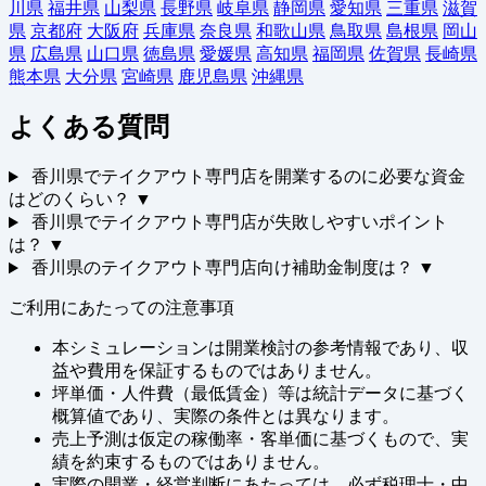
川県
福井県
山梨県
長野県
岐阜県
静岡県
愛知県
三重県
滋賀
県
京都府
大阪府
兵庫県
奈良県
和歌山県
鳥取県
島根県
岡山
県
広島県
山口県
徳島県
愛媛県
高知県
福岡県
佐賀県
長崎県
熊本県
大分県
宮崎県
鹿児島県
沖縄県
よくある質問
香川県でテイクアウト専門店を開業するのに必要な資金
はどのくらい？
▼
香川県でテイクアウト専門店が失敗しやすいポイント
は？
▼
香川県のテイクアウト専門店向け補助金制度は？
▼
ご利用にあたっての注意事項
本シミュレーションは開業検討の参考情報であり、収
益や費用を保証するものではありません。
坪単価・人件費（最低賃金）等は統計データに基づく
概算値であり、実際の条件とは異なります。
売上予測は仮定の稼働率・客単価に基づくもので、実
績を約束するものではありません。
実際の開業・経営判断にあたっては、必ず税理士・中