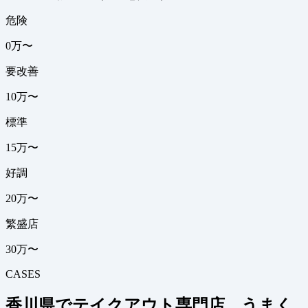
危険
0万〜
要改善
10万〜
標準
15万〜
好調
20万〜
繁盛店
30万〜
CASES
香川県でテイクアウト専門店、うまく