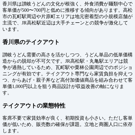
香川県は讃岐うどんの文化が根強く、外食消費が麺類中心で
客単価が500〜700円と低めに推移する傾向があります。高松
市の瓦町駅周辺や片原町エリアは地元密着型の小規模店舗が
主流で、JR高松駅近辺は大手チェーンとの競争が激化して
います。
香川県のテイクアウト
讃岐うどん需要の高さを活かしつつ、うどん単品の低単価構
造からの脱却が不可欠です。JR高松駅・丸亀駅エリアは競
争が過熱しているため、瓦町駅や栗林公園周辺でのポジショ
ニングが有効です。テイクアウト専門なら家賃負担を抑えつ
つ、からあげ・親子丼など高付加価値商品を組み合わせて客
単価1,000円以上を狙う商品設計が収益改善の軸になりま
す。
テイクアウトの業態特性
客席不要で家賃効率が良く、初期投資も小さい。ただし客単
価が低いため、販売数の確保が課題。立地と商圏人口に依存
します。