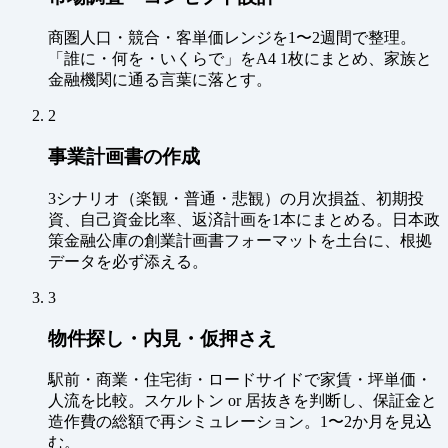
商圏人口・競合・客単価レンジを1〜2週間で整理。
「誰に・何を・いくらで」をA4 1枚にまとめ、家族と
金融機関に通る言葉に落とす。
2
事業計画書の作成
3シナリオ（楽観・普通・悲観）の月次損益、初期投
資、自己資金比率、返済計画を1本にまとめる。日本政
策金融公庫の創業計画書フォーマットを土台に、根拠
データを必ず添える。
3
物件探し・内見・仮押さえ
駅前・商業・住宅街・ロードサイドで家賃・坪単価・
人流を比較。スケルトン or 居抜きを判断し、保証金と
造作費の総額で再シミュレーション。1〜2か月を見込
む。