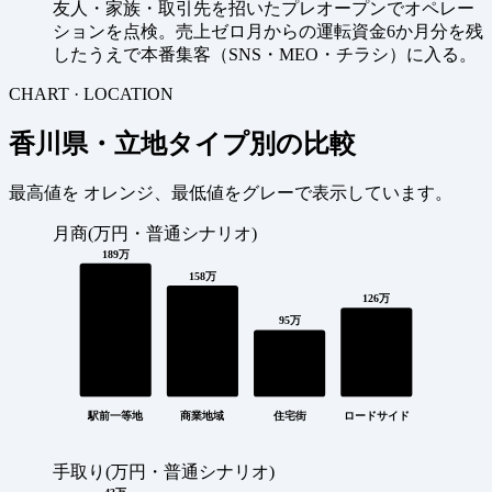
友人・家族・取引先を招いたプレオープンでオペレー
ションを点検。売上ゼロ月からの運転資金6か月分を残
したうえで本番集客（SNS・MEO・チラシ）に入る。
CHART · LOCATION
香川県・立地タイプ別の比較
最高値を
オレンジ
、最低値を
グレー
で表示しています。
月商(万円・普通シナリオ)
189万
158万
126万
95万
駅前一等地
商業地域
住宅街
ロードサイド
手取り(万円・普通シナリオ)