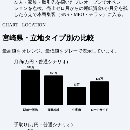
友人・家族・取引先を招いたプレオープンでオペレー
ションを点検。売上ゼロ月からの運転資金6か月分を残
したうえで本番集客（SNS・MEO・チラシ）に入る。
CHART · LOCATION
宮崎県・立地タイプ別の比較
最高値を
オレンジ
、最低値を
グレー
で表示しています。
月商(万円・普通シナリオ)
186万
155万
124万
93万
駅前一等地
商業地域
住宅街
ロードサイド
手取り(万円・普通シナリオ)