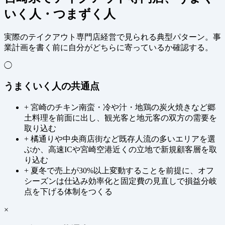
いく人・つまずく人
実際のテイクアウト専門店経営で見られる典型パターン。事
業計画を書く前に自分がどちらに寄っているか確認する。
◯
うまくいく人の共通点
+
宮崎のチキン南蛮・冷や汁・地鶏の炭火焼きなど郷
土料理を前面に出し、観光客と地元客の双方の需要を
取り込む
+
橘通りや中央商店街など既存人流の多いエリアを選
ぶか、高速ICや宮崎空港近くの立地で新規顧客層を取
り込む
+
夏冬で売上が30%以上変動することを前提に、オフ
シーズンは仕込み効率化と固定費の見直しで損益分岐
点を下げる体制をつくる
×