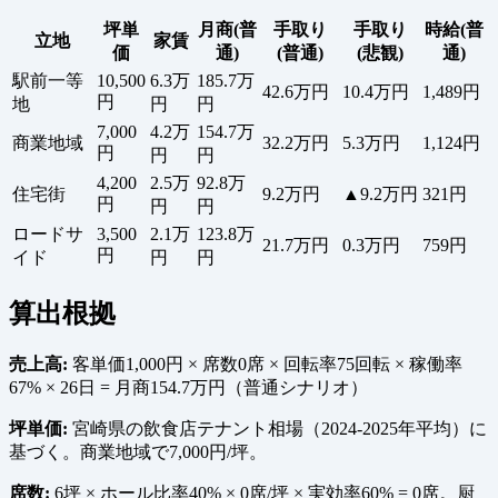
坪単
月商(普
手取り
手取り
時給(普
立地
家賃
価
通)
(普通)
(悲観)
通)
駅前一等
10,500
6.3万
185.7万
42.6万円
10.4万円
1,489円
円
地
円
円
7,000
4.2万
154.7万
商業地域
32.2万円
5.3万円
1,124円
円
円
円
4,200
2.5万
92.8万
住宅街
9.2万円
▲9.2万円
321円
円
円
円
ロードサ
3,500
2.1万
123.8万
21.7万円
0.3万円
759円
円
イド
円
円
算出根拠
売上高:
客単価1,000円 × 席数0席 × 回転率75回転 × 稼働率
67% × 26日 = 月商154.7万円（普通シナリオ）
坪単価:
宮崎県の飲食店テナント相場（2024-2025年平均）に
基づく。商業地域で7,000円/坪。
席数:
6坪 × ホール比率40% × 0席/坪 × 実効率60% = 0席。厨