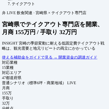
テイクアウト
弁
LIVE
飲食関連
·
宮崎県 × テイクアウト専門店
宮崎県でテイクアウト専門店を開業、
月商
155万円
/ 手取り
32万円
INSIGHT
宮崎の季節変動に耐える低固定費テイクアウト戦
略は、観光需要と地元リピートの両立にかかっている
使える補助金をガイドで見る
→
開業資金の調達ガイド
対応業種
15
業種
対応エリア
47
都道府県
普通シナリオ（標準6坪・商業地域）
LIVE
月商
155
万
手取り
32
万
分岐点