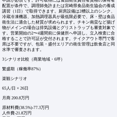
申請が必須です。許可取得には食品衛生責任者資格の保有者
配置が条件で、調理師免許または宮崎県食品衛生協会の養成
講習（1日）で取得できます。厨房設備は2槽以上のシンク、
冷蔵冷凍機器、加熱調理器具が最低限必要で、床・壁は食品
衛生法に適合した材質が求められます。チキン南蛮など揚げ
物がメインの場合は排気設備とグリストラップも審査対象で
す。営業開始の2〜4週間前に保健所へ申請し、立入検査に合
格することで許可証が交付されます。テイクアウト専門で客
席は不要ですが、包装・盛付エリアの衛生管理は飲食店と同
水準で審査されます。
3シナリオ比較（商業地域・6坪）
繁盛期（稼働率87%）
楽観シナリオ
65人/日 × 26日
月商 200.8万円
原材料費(38.5%)
-77.3万円
人件費
-21.8万円