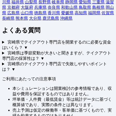
川県
福井県
山梨県
長野県
岐阜県
静岡県
愛知県
三重県
滋賀
県
京都府
大阪府
兵庫県
奈良県
和歌山県
鳥取県
島根県
岡山
県
広島県
山口県
徳島県
香川県
愛媛県
高知県
福岡県
佐賀県
長崎県
熊本県
大分県
鹿児島県
沖縄県
よくある質問
宮崎県でテイクアウト専門店を開業するのに必要な資金
はいくら？
▼
宮崎県は季節変動が大きいと聞きますが、テイクアウト
専門店の採算性は？
▼
宮崎県のテイクアウト専門店で失敗しやすいポイント
は？
▼
ご利用にあたっての注意事項
本シミュレーションは開業検討の参考情報であり、収
益や費用を保証するものではありません。
坪単価・人件費（最低賃金）等は統計データに基づく
概算値であり、実際の条件とは異なります。
売上予測は仮定の稼働率・客単価に基づくもので、実
績を約束するものではありません。