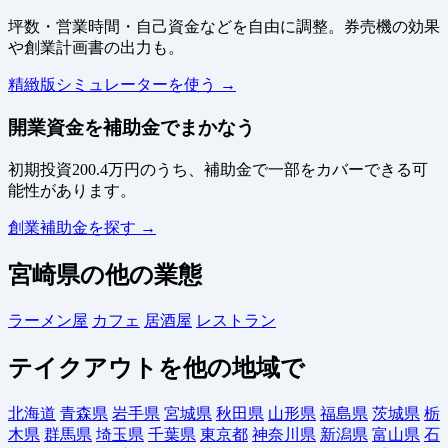
坪数・営業時間・自己資金などを自由に調整。券売機の効果
や創業計画書の出力も。
精緻版シミュレーターを使う →
開業資金を補助金でまかなう
初期投資200.4万円のうち、補助金で一部をカバーできる可
能性があります。
創業補助金を探す →
宮崎県の他の業態
ラーメン屋
カフェ
居酒屋
レストラン
テイクアウトを他の地域で
北海道
青森県
岩手県
宮城県
秋田県
山形県
福島県
茨城県
栃
木県
群馬県
埼玉県
千葉県
東京都
神奈川県
新潟県
富山県
石