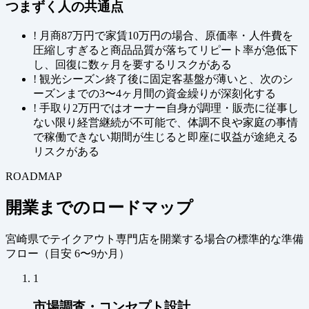
つまずく人の共通点
!
月商87万円で家賃10万円の場合、原価率・人件費を
圧縮しすぎると商品品質が落ちてリピート率が急低下
し、回復に数ヶ月を要するリスクがある
!
観光シーズン終了後に固定客基盤が薄いと、次のシ
ーズンまでの3〜4ヶ月間の資金繰りが深刻化する
!
手取り2万円ではオーナー自身が調理・販売に従事し
ない限り経営継続が不可能で、体調不良や家庭の事情
で稼働できない期間が生じると即座に収益が途絶える
リスクがある
ROADMAP
開業までのロードマップ
宮崎県でテイクアウト専門店を開業する場合の標準的な準備
フロー（
目安 6〜9か月
）
1
市場調査・コンセプト設計