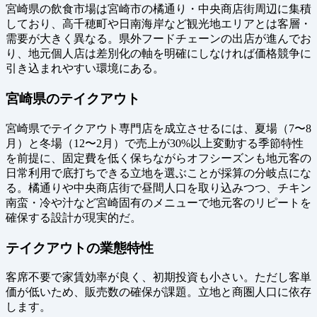
宮崎県の飲食市場は宮崎市の橘通り・中央商店街周辺に集積
しており、高千穂町や日南海岸など観光地エリアとは客層・
需要が大きく異なる。県外フードチェーンの出店が進んでお
り、地元個人店は差別化の軸を明確にしなければ価格競争に
引き込まれやすい環境にある。
宮崎県のテイクアウト
宮崎県でテイクアウト専門店を成立させるには、夏場（7〜8
月）と冬場（12〜2月）で売上が30%以上変動する季節特性
を前提に、固定費を低く保ちながらオフシーズンも地元客の
日常利用で底打ちできる立地を選ぶことが採算の分岐点にな
る。橘通りや中央商店街で昼間人口を取り込みつつ、チキン
南蛮・冷や汁など宮崎固有のメニューで地元客のリピートを
確保する設計が現実的だ。
テイクアウトの業態特性
客席不要で家賃効率が良く、初期投資も小さい。ただし客単
価が低いため、販売数の確保が課題。立地と商圏人口に依存
します。