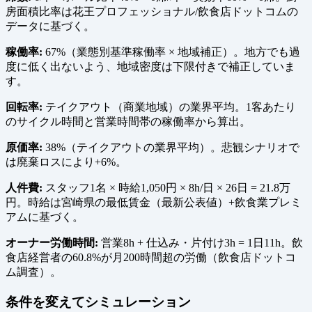
房面積比率は花王プロフェッショナル/飲食店ドットコムの
データに基づく。
稼働率:
67%（業態別基準稼働率 × 地域補正）。地方でも過
度に低く出ないよう、地域密度は下限付きで補正していま
す。
回転率:
テイクアウト（商業地域）の業界平均。1客あたり
のサイクル時間と営業時間帯の稼働率から算出。
原価率:
38%（テイクアウトの業界平均）。悲観シナリオで
は廃棄ロスにより+6%。
人件費:
スタッフ1名 × 時給1,050円 × 8h/日 × 26日 = 21.8万
円。時給は宮崎県の最低賃金（最新公表値）+飲食業プレミ
アムに基づく。
オーナー労働時間:
営業8h + 仕込み・片付け3h = 1日11h。飲
食店経営者の60.8%が月200時間超の労働（飲食店ドットコ
ム調査）。
条件を変えてシミュレーション