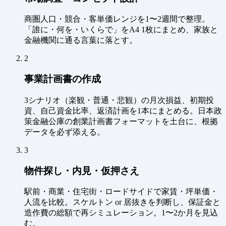
商圏人口・競合・客単価レンジを1〜2週間で整理。
「誰に・何を・いくらで」をA4 1枚にまとめ、家族と
金融機関に通る言葉に落とす。
2
事業計画書の作成
3シナリオ（楽観・普通・悲観）の月次損益、初期投
資、自己資金比率、返済計画を1本にまとめる。日本政
策金融公庫の創業計画書フォーマットを土台に、根拠
データを必ず添える。
3
物件探し・内見・仮押さえ
駅前・商業・住宅街・ロードサイドで家賃・坪単価・
人流を比較。スケルトン or 居抜きを判断し、保証金と
造作費の総額で再シミュレーション。1〜2か月を見込
む。