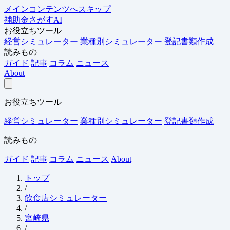
メインコンテンツへスキップ
補助金さがすAI
お役立ちツール
経営シミュレーター
業種別シミュレーター
登記書類作成
読みもの
ガイド
記事
コラム
ニュース
About
お役立ちツール
経営シミュレーター
業種別シミュレーター
登記書類作成
読みもの
ガイド
記事
コラム
ニュース
About
トップ
/
飲食店シミュレーター
/
宮崎県
/