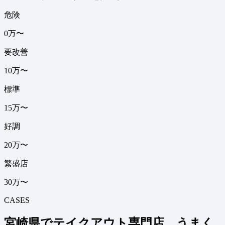
危険
0万〜
要改善
10万〜
標準
15万〜
好調
20万〜
繁盛店
30万〜
CASES
宮崎県でテイクアウト専門店、うまく