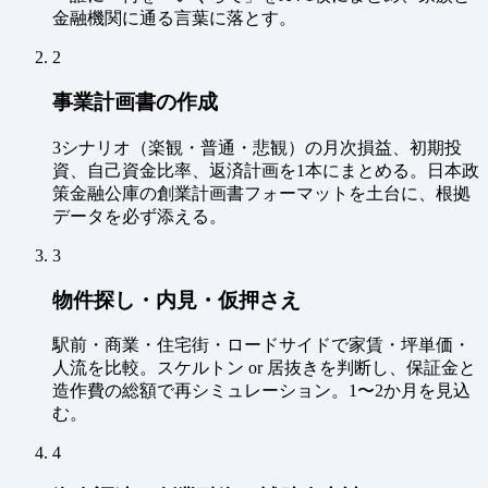
金融機関に通る言葉に落とす。
2
事業計画書の作成
3シナリオ（楽観・普通・悲観）の月次損益、初期投
資、自己資金比率、返済計画を1本にまとめる。日本政
策金融公庫の創業計画書フォーマットを土台に、根拠
データを必ず添える。
3
物件探し・内見・仮押さえ
駅前・商業・住宅街・ロードサイドで家賃・坪単価・
人流を比較。スケルトン or 居抜きを判断し、保証金と
造作費の総額で再シミュレーション。1〜2か月を見込
む。
4