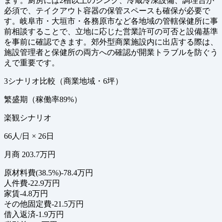
ます。厨房には2槽以上のシンク、冷蔵冷凍設備、調理台が
必須で、テイクアウト容器の保管スペースも確保が必要で
す。岐阜市・大垣市・各務原市など各地域の管轄保健所に事
前相談することで、立地に応じた営業許可の可否と設備基準
を事前に確認できます。郊外型商業施設内に出店する際は、
施設管理者と保健所の両方への確認が開業トラブルを防ぐう
えで重要です。
3シナリオ比較（商業地域・6坪）
繁盛期（稼働率89%）
楽観シナリオ
66人/日 × 26日
月商 203.7万円
原材料費(38.5%)
-78.4万円
人件費
-22.9万円
家賃
-4.8万円
その他固定費
-21.5万円
借入返済
-1.9万円