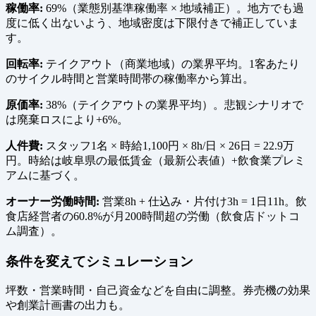
稼働率:
69%（業態別基準稼働率 × 地域補正）。地方でも過
度に低く出ないよう、地域密度は下限付きで補正していま
す。
回転率:
テイクアウト（商業地域）の業界平均。1客あたり
のサイクル時間と営業時間帯の稼働率から算出。
原価率:
38%（テイクアウトの業界平均）。悲観シナリオで
は廃棄ロスにより+6%。
人件費:
スタッフ1名 × 時給1,100円 × 8h/日 × 26日 = 22.9万
円。時給は岐阜県の最低賃金（最新公表値）+飲食業プレミ
アムに基づく。
オーナー労働時間:
営業8h + 仕込み・片付け3h = 1日11h。飲
食店経営者の60.8%が月200時間超の労働（飲食店ドットコ
ム調査）。
条件を変えてシミュレーション
坪数・営業時間・自己資金などを自由に調整。券売機の効果
や創業計画書の出力も。