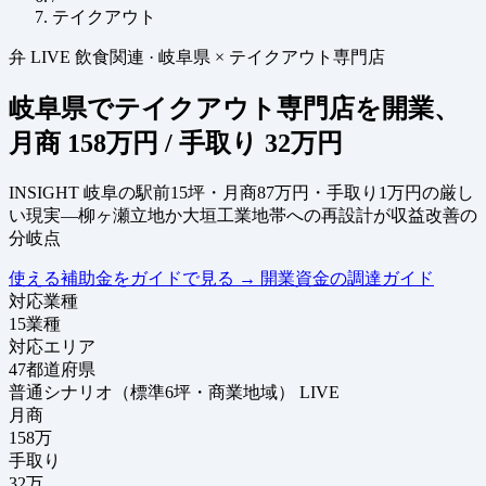
テイクアウト
弁
LIVE
飲食関連
·
岐阜県 × テイクアウト専門店
岐阜県でテイクアウト専門店を開業、
月商
158万円
/ 手取り
32万円
INSIGHT
岐阜の駅前15坪・月商87万円・手取り1万円の厳し
い現実—柳ヶ瀬立地か大垣工業地帯への再設計が収益改善の
分岐点
使える補助金をガイドで見る
→
開業資金の調達ガイド
対応業種
15
業種
対応エリア
47
都道府県
普通シナリオ（標準6坪・商業地域）
LIVE
月商
158
万
手取り
32
万