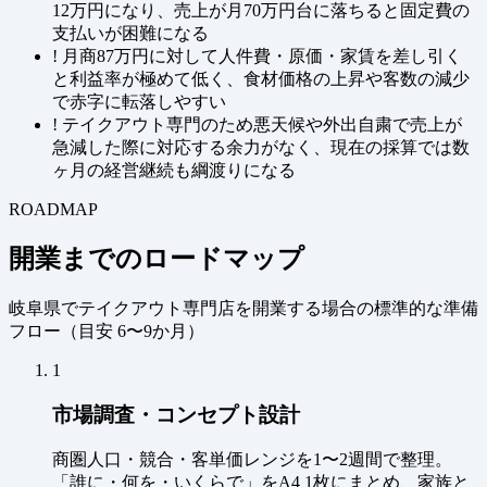
12万円になり、売上が月70万円台に落ちると固定費の
支払いが困難になる
!
月商87万円に対して人件費・原価・家賃を差し引く
と利益率が極めて低く、食材価格の上昇や客数の減少
で赤字に転落しやすい
!
テイクアウト専門のため悪天候や外出自粛で売上が
急減した際に対応する余力がなく、現在の採算では数
ヶ月の経営継続も綱渡りになる
ROADMAP
開業までのロードマップ
岐阜県でテイクアウト専門店を開業する場合の標準的な準備
フロー（
目安 6〜9か月
）
1
市場調査・コンセプト設計
商圏人口・競合・客単価レンジを1〜2週間で整理。
「誰に・何を・いくらで」をA4 1枚にまとめ、家族と