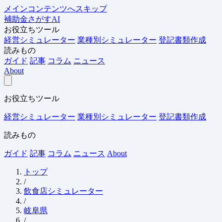
メインコンテンツへスキップ
補助金さがすAI
お役立ちツール
経営シミュレーター
業種別シミュレーター
登記書類作成
読みもの
ガイド
記事
コラム
ニュース
About
お役立ちツール
経営シミュレーター
業種別シミュレーター
登記書類作成
読みもの
ガイド
記事
コラム
ニュース
About
トップ
/
飲食店シミュレーター
/
岐阜県
/