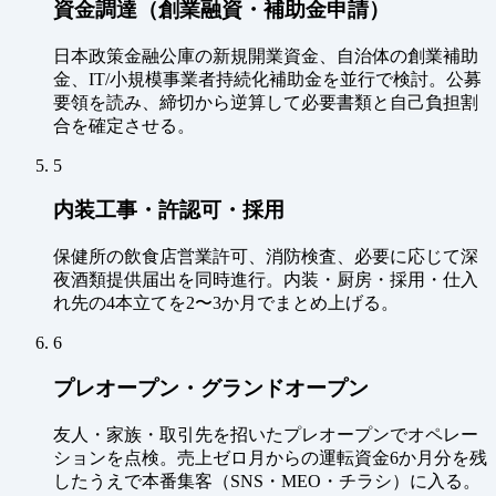
資金調達（創業融資・補助金申請）
日本政策金融公庫の新規開業資金、自治体の創業補助
金、IT/小規模事業者持続化補助金を並行で検討。公募
要領を読み、締切から逆算して必要書類と自己負担割
合を確定させる。
5
内装工事・許認可・採用
保健所の飲食店営業許可、消防検査、必要に応じて深
夜酒類提供届出を同時進行。内装・厨房・採用・仕入
れ先の4本立てを2〜3か月でまとめ上げる。
6
プレオープン・グランドオープン
友人・家族・取引先を招いたプレオープンでオペレー
ションを点検。売上ゼロ月からの運転資金6か月分を残
したうえで本番集客（SNS・MEO・チラシ）に入る。