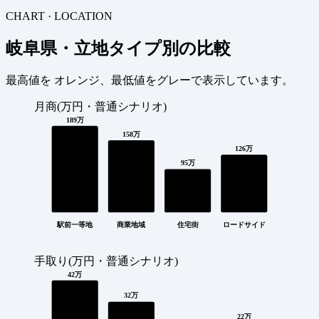
CHART · LOCATION
岐阜県・立地タイプ別の比較
最高値を
オレンジ
、最低値を
グレー
で表示しています。
月商(万円・普通シナリオ)
189万
158万
126万
95万
駅前一等地
商業地域
住宅街
ロードサイド
手取り(万円・普通シナリオ)
42万
32万
22万