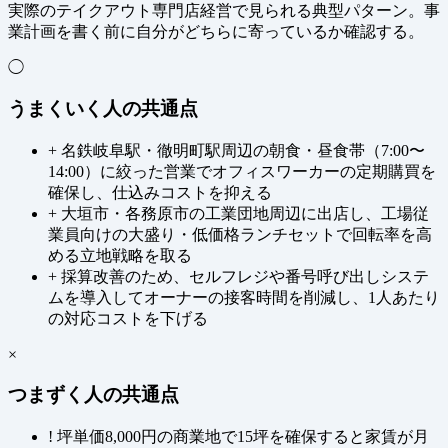
実際のテイクアウト専門店経営で見られる典型パターン。事
業計画を書く前に自分がどちらに寄っているか確認する。
◯
うまくいく人の共通点
+
名鉄岐阜駅・徹明町駅周辺の朝食・昼食帯（7:00〜
14:00）に絞った営業でオフィスワーカーの定期購買を
確保し、仕込みコストを抑える
+
大垣市・各務原市の工業団地周辺に出店し、工場従
業員向けの大盛り・低価格ランチセットで回転率を高
める立地戦略を取る
+
採算改善のため、セルフレジや番号呼び出しシステ
ムを導入してオーナーの接客時間を削減し、1人あたり
の対応コストを下げる
×
つまずく人の共通点
!
坪単価8,000円の商業地で15坪を確保すると家賃が月