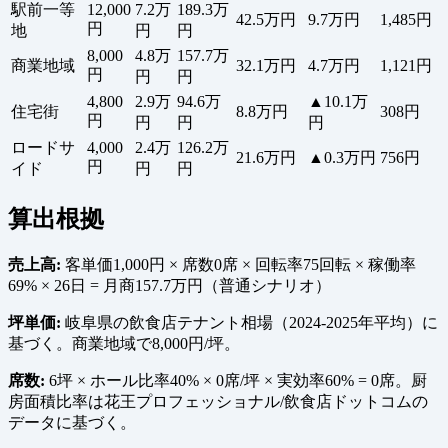
駅前一等
12,000
7.2万
189.3万
42.5万円
9.7万円
1,485円
円
地
円
円
8,000
4.8万
157.7万
商業地域
32.1万円
4.7万円
1,121円
円
円
円
4,800
2.9万
94.6万
▲10.1万
住宅街
8.8万円
308円
円
円
円
円
ロードサ
4,000
2.4万
126.2万
21.6万円
▲0.3万円
756円
円
イド
円
円
算出根拠
売上高:
客単価1,000円 × 席数0席 × 回転率75回転 × 稼働率
69% × 26日 = 月商157.7万円（普通シナリオ）
坪単価:
岐阜県の飲食店テナント相場（2024-2025年平均）に
基づく。商業地域で8,000円/坪。
席数:
6坪 × ホール比率40% × 0席/坪 × 実効率60% = 0席。厨
房面積比率は花王プロフェッショナル/飲食店ドットコムの
データに基づく。