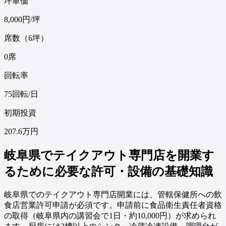
坪単価
8,000
円/坪
席数（6坪）
0
席
回転率
75
回転/日
初期投資
207.6万円
岐阜県でテイクアウト専門店を開業す
るために必要な許可・設備の基礎知識
岐阜県でのテイクアウト専門店開業には、管轄保健所への飲
食店営業許可申請が必須です。申請前に食品衛生責任者資格
の取得（岐阜県内の講習会で1日・約10,000円）が求められ