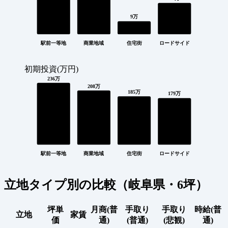
9万
駅前一等地
商業地域
住宅街
ロードサイド
初期投資(万円)
236万
208万
185万
179万
駅前一等地
商業地域
住宅街
ロードサイド
立地タイプ別の比較（岐阜県・6坪）
坪単
月商(普
手取り
手取り
時給(普
立地
家賃
価
通)
(普通)
(悲観)
通)