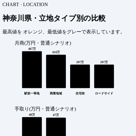
CHART · LOCATION
神奈川県・立地タイプ別の比較
最高値を
オレンジ
、最低値を
グレー
で表示しています。
月商(万円・普通シナリオ)
467万
424万
297万
297万
駅前一等地
商業地域
住宅街
ロードサイド
手取り(万円・普通シナリオ)
48万
47万