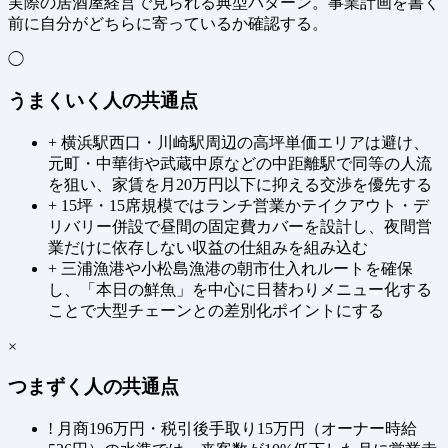
実際の居酒屋経営で見られる典型パターン。事業計画を書く
前に自分がどちらに寄っているか確認する。
◯
うまくいく人の共通点
+
横浜駅西口・川崎駅周辺の高坪単価エリアは避け、
元町・中華街や武蔵中原などの中距離駅で同等の人流
を狙い、家賃を月20万円以下に抑える交渉を優先する
+
15坪・15席規模ではランチ営業かテイクアウト・デ
リバリー併設で昼間の固定費カバーを設計し、夜間営
業だけに依存しない収益の仕組みを組み込む
+
三浦漁港や小松島漁港の朝市仕入れルートを確保
し、「本日の鮮魚」を中心に日替わりメニュー化する
ことで大型チェーンとの差別化ポイントにする
×
つまずく人の共通点
!
月商196万円・税引後手取り15万円（オーナー時給