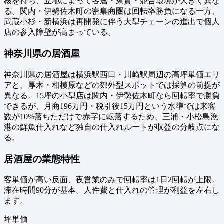
核を持ち、立地によって客層・家賃・競合環境が大きく異な
る。関内・伊勢佐木町の密集商圏は回転率勝負になる一方、
武蔵小杉・新横浜は再開発に伴う大型チェーンの進出で個人
店の参入障壁が高まっている。
神奈川県の居酒屋
神奈川県の居酒屋は横浜駅西口・川崎駅周辺の高坪単価エリ
アと、厚木・相模原などの郊外型スポットでは採算の前提が
異なる。15坪の小型店は関内・伊勢佐木町なら回転率で勝負
できるが、月商196万円・税引後15万円という水準では来客
数が10%落ちただけで赤字に転落するため、三浦・小松島漁
港の鮮魚仕入れなど独自の仕入れルートが収益の分岐点にな
る。
居酒屋の業態特性
客単価が高い反面、夜営業のみで回転率は1日2回転が上限。
滞在時間90分が基本。人件費と仕入れの管理が利益を左右し
ます。
坪単価