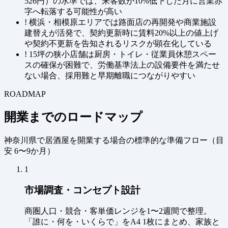
526円）の水準では、来客数が10%低下した月に営業赤
字へ転落する可能性が高い
!
横浜・相模原エリアでは路面店の再開発や商業施設
建替えが活発で、契約更新時に賃料20%以上の値上げ
や契約不更新を告知されるリスクが顕在化している
!
15坪の狭小店舗は厨房・トイレ・従業員休憩スペー
スの確保が困難で、労働基準法上の設備要件を満たせ
ない場合、採用難と早期離職につながりやすい
ROADMAP
開業までのロードマップ
神奈川県で居酒屋を開業する場合の標準的な準備フロー（
目
安 6〜9か月
）
1
市場調査・コンセプト設計
商圏人口・競合・客単価レンジを1〜2週間で整理。
「誰に・何を・いくらで」をA4 1枚にまとめ、家族と