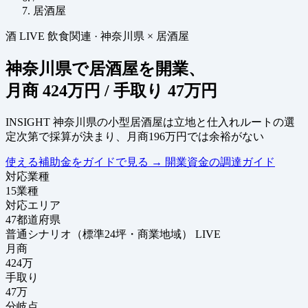
居酒屋
酒
LIVE
飲食関連
·
神奈川県 × 居酒屋
神奈川県で居酒屋を開業、
月商
424万円
/ 手取り
47万円
INSIGHT
神奈川県の小型居酒屋は立地と仕入れルートの選
定次第で採算が決まり、月商196万円では余裕がない
使える補助金をガイドで見る
→
開業資金の調達ガイド
対応業種
15
業種
対応エリア
47
都道府県
普通シナリオ（標準24坪・商業地域）
LIVE
月商
424
万
手取り
47
万
分岐点