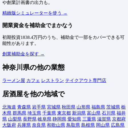
や創業計画書の出力も。
精緻版シミュレーターを使う →
開業資金を補助金でまかなう
初期投資1838.4万円のうち、補助金で一部をカバーできる可
能性があります。
創業補助金を探す →
神奈川県の他の業態
ラーメン屋
カフェ
レストラン
テイクアウト専門店
居酒屋を他の地域で
北海道
青森県
岩手県
宮城県
秋田県
山形県
福島県
茨城県
栃
木県
群馬県
埼玉県
千葉県
東京都
新潟県
富山県
石川県
福井
県
山梨県
長野県
岐阜県
静岡県
愛知県
三重県
滋賀県
京都府
大阪府
兵庫県
奈良県
和歌山県
鳥取県
島根県
岡山県
広島県