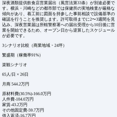
深夜酒類提供飲食店営業届出（風営法第33条）が別途必要で
す。横浜・川崎などの都市部では保健所の実地検査が厳格な
傾向があり、着工前に図面を持参した事前相談で設備基準の
確認を行うことを推奨します。許可取得までに2〜3週間を見
込み、深夜営業届は所轄警察署への届出受理から10日後に営
業を開始できるため、オープン日から逆算したスケジュール
が必要です。
3シナリオ比較（商業地域・24坪）
繁盛期（稼働率91%）
楽観シナリオ
65人/日 × 26日
月商 544.2万円
原材料費(30.5%)
-166.0万円
人件費
-104.0万円
家賃
-43.2万円
その他固定費
-59.7万円
借入返済
-16.7万円