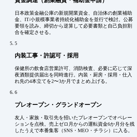
資金調達（創業融資・補助金申請）
日本政策金融公庫の新規開業資金、自治体の創業補助
金、IT/小規模事業者持続化補助金を並行で検討。公募
要領を読み、締切から逆算して必要書類と自己負担割
合を確定させる。
5
内装工事・許認可・採用
保健所の飲食店営業許可、消防検査、必要に応じて深
夜酒類提供届出を同時進行。内装・厨房・採用・仕入
れ先の4本立てを2〜3か月でまとめ上げる。
6
プレオープン・グランドオープン
友人・家族・取引先を招いたプレオープンでオペレー
ションを点検。売上ゼロ月からの運転資金6か月分を残
したうえで本番集客（SNS・MEO・チラシ）に入る。