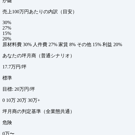
が鍵
売上100万円あたりの内訳（目安）
30%
27%
15%
20%
原材料費 30%
人件費 27%
家賃 8%
その他 15%
利益 20%
あなたの坪月商（普通シナリオ）
17.7万円/坪
標準
目標: 20万円/坪
0
10万
20万
30万+
坪月商の判定基準（全業態共通）
危険
0万〜