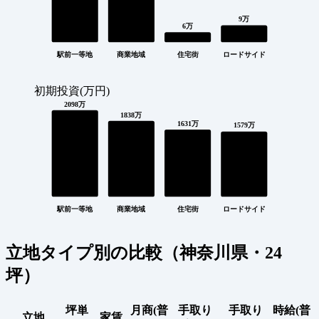
9万
6万
駅前一等地
商業地域
住宅街
ロードサイド
初期投資(万円)
2098万
1838万
1631万
1579万
駅前一等地
商業地域
住宅街
ロードサイド
立地タイプ別の比較（神奈川県・24
坪）
坪単
月商(普
手取り
手取り
時給(普
立地
家賃