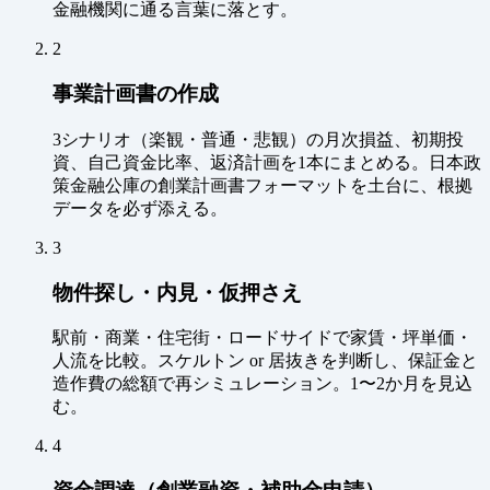
金融機関に通る言葉に落とす。
2
事業計画書の作成
3シナリオ（楽観・普通・悲観）の月次損益、初期投
資、自己資金比率、返済計画を1本にまとめる。日本政
策金融公庫の創業計画書フォーマットを土台に、根拠
データを必ず添える。
3
物件探し・内見・仮押さえ
駅前・商業・住宅街・ロードサイドで家賃・坪単価・
人流を比較。スケルトン or 居抜きを判断し、保証金と
造作費の総額で再シミュレーション。1〜2か月を見込
む。
4