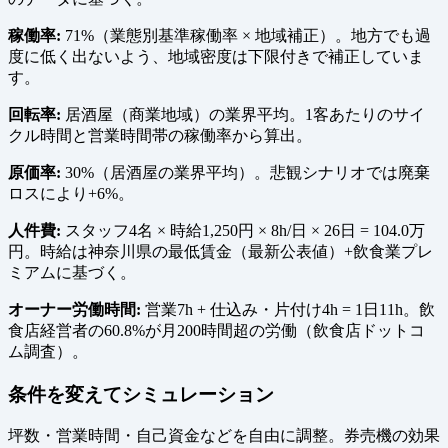
稼働率:
71%（業態別基準稼働率 × 地域補正）。地方でも過
度に低く出ないよう、地域密度は下限付きで補正していま
す。
回転率:
居酒屋（商業地域）の業界平均。1客あたりのサイ
クル時間と営業時間帯の稼働率から算出。
原価率:
30%（居酒屋の業界平均）。悲観シナリオでは廃棄
ロスにより+6%。
人件費:
スタッフ4名 × 時給1,250円 × 8h/日 × 26日 = 104.0万
円。時給は神奈川県の最低賃金（最新公表値）+飲食業プレ
ミアムに基づく。
オーナー労働時間:
営業7h + 仕込み・片付け4h = 1日11h。飲
食店経営者の60.8%が月200時間超の労働（飲食店ドットコ
ム調査）。
条件を変えてシミュレーション
坪数・営業時間・自己資金などを自由に調整。券売機の効果