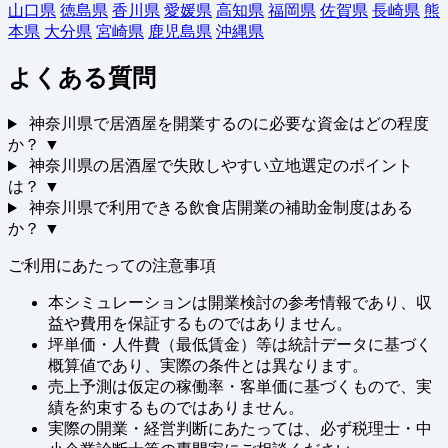
山口県
徳島県
香川県
愛媛県
高知県
福岡県
佐賀県
長崎県
熊
本県
大分県
宮崎県
鹿児島県
沖縄県
よくある質問
神奈川県で居酒屋を開業するのに必要な資金はどの程度
か？
▼
神奈川県の居酒屋で失敗しやすい立地選定のポイント
は？
▼
神奈川県で利用できる飲食店開業の補助金制度はある
か？
▼
ご利用にあたっての注意事項
本シミュレーションは開業検討の参考情報であり、収
益や費用を保証するものではありません。
坪単価・人件費（最低賃金）等は統計データに基づく
概算値であり、実際の条件とは異なります。
売上予測は仮定の稼働率・客単価に基づくもので、実
績を約束するものではありません。
実際の開業・経営判断にあたっては、必ず税理士・中