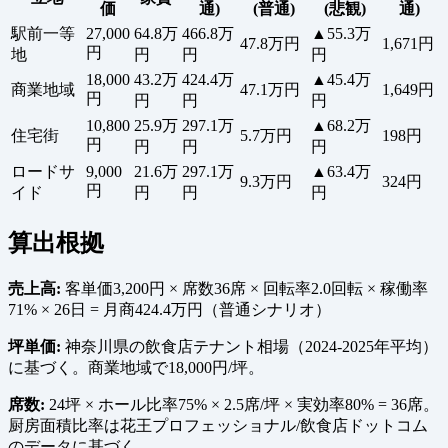
価
通)
(普通)
(悲観)
通)
駅前一等
27,000
64.8万
466.8万
▲55.3万
47.8万円
1,671円
円
地
円
円
円
18,000
43.2万
424.4万
▲45.4万
商業地域
47.1万円
1,649円
円
円
円
円
10,800
25.9万
297.1万
▲68.2万
住宅街
5.7万円
198円
円
円
円
円
ロードサ
9,000
21.6万
297.1万
▲63.4万
9.3万円
324円
円
イド
円
円
円
算出根拠
売上高:
客単価3,200円 × 席数36席 × 回転率2.0回転 × 稼働率
71% × 26日 = 月商424.4万円（普通シナリオ）
坪単価:
神奈川県の飲食店テナント相場（2024-2025年平均）
に基づく。商業地域で18,000円/坪。
席数:
24坪 × ホール比率75% × 2.5席/坪 × 実効率80% = 36席。
厨房面積比率は花王プロフェッショナル/飲食店ドットコム
のデータに基づく。