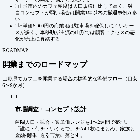
!
山形市内のカフェ密度は人口規模に比して高く、独
自コンセプトが弱い場合は開業1年以内の撤退事例が多
い
!
坪単価6,000円の商業地は駐車場を確保しにくいケー
スが多く、車移動が主流の山形では顧客アクセスの悪
化が売上に直結する
ROADMAP
開業までのロードマップ
山形県でカフェを開業する場合の標準的な準備フロー（
目安
6〜9か月
）
1
市場調査・コンセプト設計
商圏人口・競合・客単価レンジを1〜2週間で整理。
「誰に・何を・いくらで」をA4 1枚にまとめ、家族と
金融機関に通る言葉に落とす。