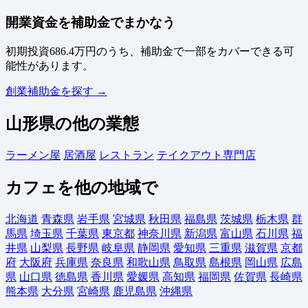
開業資金を補助金でまかなう
初期投資686.4万円のうち、補助金で一部をカバーできる可
能性があります。
創業補助金を探す →
山形県の他の業態
ラーメン屋
居酒屋
レストラン
テイクアウト専門店
カフェを他の地域で
北海道
青森県
岩手県
宮城県
秋田県
福島県
茨城県
栃木県
群
馬県
埼玉県
千葉県
東京都
神奈川県
新潟県
富山県
石川県
福
井県
山梨県
長野県
岐阜県
静岡県
愛知県
三重県
滋賀県
京都
府
大阪府
兵庫県
奈良県
和歌山県
鳥取県
島根県
岡山県
広島
県
山口県
徳島県
香川県
愛媛県
高知県
福岡県
佐賀県
長崎県
熊本県
大分県
宮崎県
鹿児島県
沖縄県