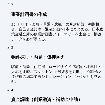
2
事業計画書の作成
3シナリオ（楽観・普通・悲観）の月次損益、初期投
資、自己資金比率、返済計画を1本にまとめる。日本政
策金融公庫の創業計画書フォーマットを土台に、根拠
データを必ず添える。
3
物件探し・内見・仮押さえ
駅前・商業・住宅街・ロードサイドで家賃・坪単価・
人流を比較。スケルトン or 居抜きを判断し、保証金と
造作費の総額で再シミュレーション。1〜2か月を見込
む。
4
資金調達（創業融資・補助金申請）