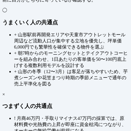
◯
うまくいく人の共通点
+
山形駅前再開発エリアや天童市アウトレットモール
周辺など流動人口が集中する立地を優先し、坪単価
6,000円でも繁華性を確保できる物件を選ぶ
+
朝7時からのモーニングセットとテイクアウトコーヒ
ーを組み合わせ、1日あたりの客単価を50〜100円底上
げする複数利用モデルを設計する
+
山形の冬季（12〜3月）は客足が落ちやすいため、芋
煮シーズンや花笠まつり時期の季節メニューで通年の
売上平準化を図る
×
つまずく人の共通点
!
月商46万円・手取りマイナス47万円の採算では、原
材料費や光熱費の上昇が即座に資金枯渇につながり、
オーナーの無給労働が前提になる