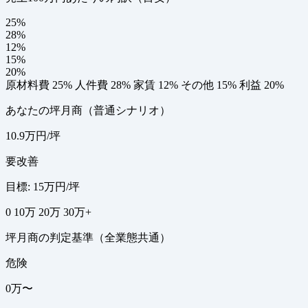
25%
28%
12%
15%
20%
原材料費 25%
人件費 28%
家賃 12%
その他 15%
利益 20%
あなたの坪月商（普通シナリオ）
10.9万円/坪
要改善
目標: 15万円/坪
0
10万
20万
30万+
坪月商の判定基準（全業態共通）
危険
0万〜