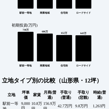
駅前一等地
商業地域
住宅街
ロードサイド
初期投資(万円)
730万
686万
652万
643万
駅前一等地
商業地域
住宅街
ロードサイド
立地タイプ別の比較（山形県・12坪）
坪単
月商(普
手取り
手取り
時給(普
立地
家賃
価
通)
(普通)
(悲観)
通)
駅前一等
9,000
10.8万
156.9万
42.7万円
9.8万円
1,263円
円
地
円
円