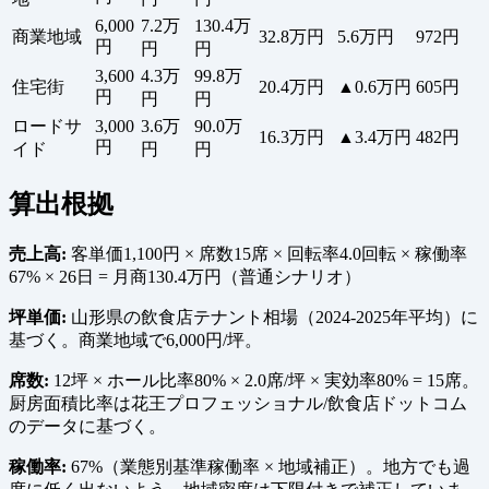
6,000
7.2万
130.4万
商業地域
32.8万円
5.6万円
972円
円
円
円
3,600
4.3万
99.8万
住宅街
20.4万円
▲0.6万円
605円
円
円
円
ロードサ
3,000
3.6万
90.0万
16.3万円
▲3.4万円
482円
円
イド
円
円
算出根拠
売上高:
客単価1,100円 × 席数15席 × 回転率4.0回転 × 稼働率
67% × 26日 = 月商130.4万円（普通シナリオ）
坪単価:
山形県の飲食店テナント相場（2024-2025年平均）に
基づく。商業地域で6,000円/坪。
席数:
12坪 × ホール比率80% × 2.0席/坪 × 実効率80% = 15席。
厨房面積比率は花王プロフェッショナル/飲食店ドットコム
のデータに基づく。
稼働率:
67%（業態別基準稼働率 × 地域補正）。地方でも過