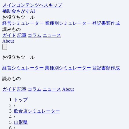
メインコンテンツへスキップ
補助金さがすAI
お役立ちツール
経営シミュレーター
業種別シミュレーター
登記書類作成
読みもの
ガイド
記事
コラム
ニュース
About
お役立ちツール
経営シミュレーター
業種別シミュレーター
登記書類作成
読みもの
ガイド
記事
コラム
ニュース
About
トップ
/
飲食店シミュレーター
/
山形県
/