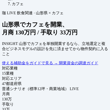
カフェ
珈
LIVE
飲食関連
·
山形県 × カフェ
山形県でカフェを開業、
月商
130万円
/ 手取り
33万円
INSIGHT
山形でカフェを単独開業するなら、立地選定と複
合ビジネスモデルの設計を先に済ませてから物件契約に入る
こと
使える補助金をガイドで見る
→
開業資金の調達ガイド
対応業種
15
業種
対応エリア
47
都道府県
普通シナリオ（標準12坪・商業地域）
LIVE
月商
130
万
手取り
33
万