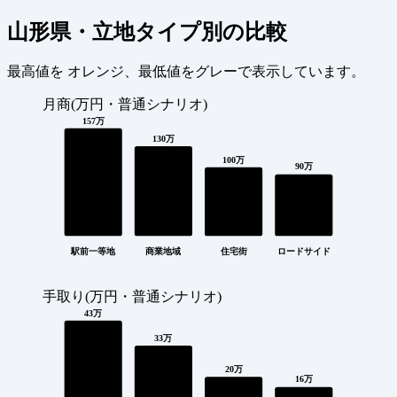
山形県・立地タイプ別の比較
最高値を
オレンジ
、最低値を
グレー
で表示しています。
月商(万円・普通シナリオ)
157万
130万
100万
90万
駅前一等地
商業地域
住宅街
ロードサイド
手取り(万円・普通シナリオ)
43万
33万
20万
16万