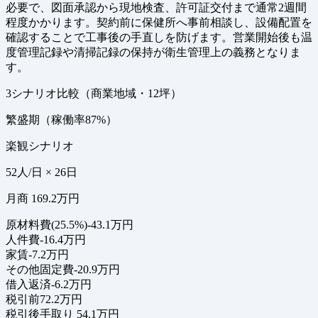
必要で、図面承認から現地検査、許可証交付まで通常2週間
程度かかります。契約前に保健所へ事前相談し、設備配置を
確認することで工事後の手直しを防げます。営業開始後も温
度管理記録や清掃記録の保持が衛生管理上の義務となりま
す。
3シナリオ比較（商業地域・12坪）
繁盛期（稼働率87%）
楽観シナリオ
52人/日 × 26日
月商 169.2万円
原材料費(25.5%)
-43.1万円
人件費
-16.4万円
家賃
-7.2万円
その他固定費
-20.9万円
借入返済
-6.2万円
税引前
72.2万円
税引後手取り
54.1万円