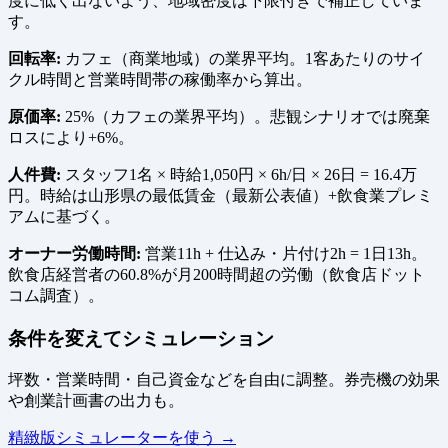
度に低く出ないよう、地域密度は下限付きで補正していま
す。
回転率:
カフェ（商業地域）の業界平均。1客あたりのサイ
クル時間と営業時間帯の稼働率から算出。
原価率:
25%（カフェの業界平均）。悲観シナリオでは廃棄
ロスにより+6%。
人件費:
スタッフ1名 × 時給1,050円 × 6h/日 × 26日 = 16.4万
円。時給は山形県の最低賃金（最新公表値）+飲食業プレミ
アムに基づく。
オーナー労働時間:
営業11h + 仕込み・片付け2h = 1日13h。
飲食店経営者の60.8%が月200時間超の労働（飲食店ドット
コム調査）。
条件を変えてシミュレーション
坪数・営業時間・自己資金などを自由に調整。券売機の効果
や創業計画書の出力も。
精緻版シミュレーターを使う →