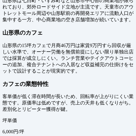
山形県は七日町・いずみ町など山形市中心部の商業地が限ら
れており、郊外ロードサイド立地が主流です。天童市のアウ
トレットモール周辺や山形駅前の再開発エリアに流動人口が
集中する一方、中心商業地の空き店舗増加が続いています。
山形県のカフェ
山形県の15坪カフェで月商46万円は家賃9万円すら回収が厳
しい水準で、オーナー労働を無償前提にしない限り単独出店
では採算が成立しにくい。ランチ営業やテイクアウトコーヒ
ーの追加、複合テナントへの入居など収益補完の仕掛けをセ
ットで設計することが現実的です。
カフェの業態特性
客単価が低く滞在時間が長いため、回転率が上がりにくい業
態です。原価率は低めですが、売上の天井も低くなりがち。
差別化とリピーター獲得が鍵。
坪単価
6,000
円/坪