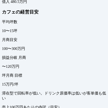
借入 480.5万円
カフェの経営目安
平均坪数
10〜15坪
月商目安
100〜300万円
損益分岐 月商
〜120万円
坪月商 目標
15万円/坪
滞在型で回転率が低い。ドリンク原価率は低いが客単価も低
い
売上100万円あたりの内訳（目安）