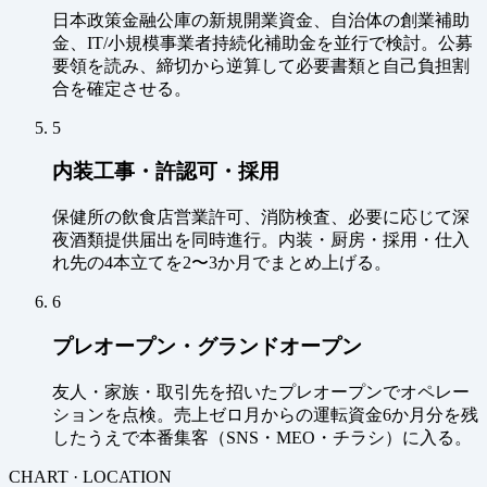
日本政策金融公庫の新規開業資金、自治体の創業補助
金、IT/小規模事業者持続化補助金を並行で検討。公募
要領を読み、締切から逆算して必要書類と自己負担割
合を確定させる。
5
内装工事・許認可・採用
保健所の飲食店営業許可、消防検査、必要に応じて深
夜酒類提供届出を同時進行。内装・厨房・採用・仕入
れ先の4本立てを2〜3か月でまとめ上げる。
6
プレオープン・グランドオープン
友人・家族・取引先を招いたプレオープンでオペレー
ションを点検。売上ゼロ月からの運転資金6か月分を残
したうえで本番集客（SNS・MEO・チラシ）に入る。
CHART · LOCATION