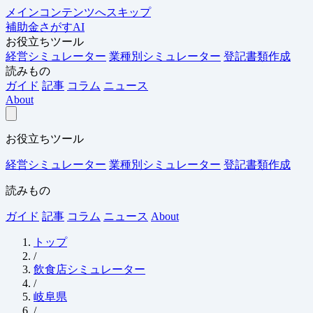
メインコンテンツへスキップ
補助金さがすAI
お役立ちツール
経営シミュレーター
業種別シミュレーター
登記書類作成
読みもの
ガイド
記事
コラム
ニュース
About
お役立ちツール
経営シミュレーター
業種別シミュレーター
登記書類作成
読みもの
ガイド
記事
コラム
ニュース
About
トップ
/
飲食店シミュレーター
/
岐阜県
/