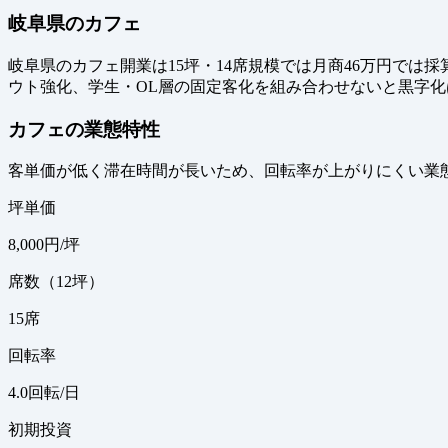
岐阜県のカフェ
岐阜県のカフェ開業は15坪・14席規模では月商46万円で
ウト強化、学生・OL層の固定客化を組み合わせないと黒字
カフェの業態特性
客単価が低く滞在時間が長いため、回転率が上がりにくい業
坪単価
8,000
円/坪
席数（12坪）
15
席
回転率
4.0
回転/日
初期投資