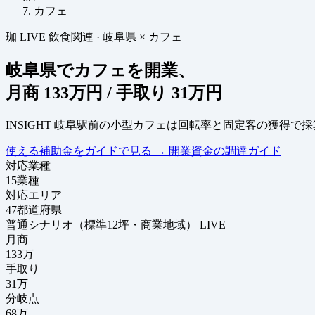
カフェ
珈
LIVE
飲食関連
·
岐阜県 × カフェ
岐阜県でカフェを開業、
月商
133万円
/ 手取り
31万円
INSIGHT
岐阜駅前の小型カフェは回転率と固定客の獲得で採
使える補助金をガイドで見る
→
開業資金の調達ガイド
対応業種
15
業種
対応エリア
47
都道府県
普通シナリオ（標準12坪・商業地域）
LIVE
月商
133
万
手取り
31
万
分岐点
68
万