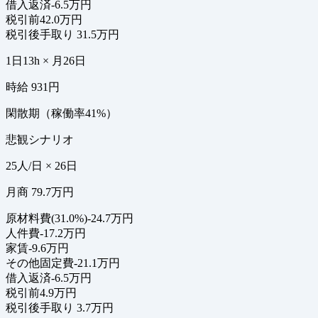
借入返済
-6.5万円
税引前
42.0万円
税引後手取り
31.5万円
1日13h × 月26日
時給 931円
閑散期（稼働率41%）
悲観シナリオ
25人/日 × 26日
月商 79.7万円
原材料費(31.0%)
-24.7万円
人件費
-17.2万円
家賃
-9.6万円
その他固定費
-21.1万円
借入返済
-6.5万円
税引前
4.9万円
税引後手取り
3.7万円