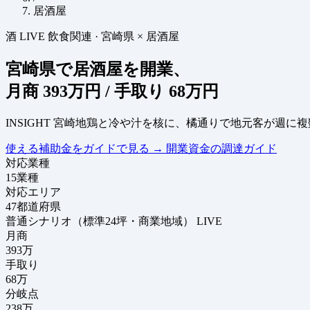
居酒屋
酒
LIVE
飲食関連
·
宮崎県 × 居酒屋
宮崎県で居酒屋を開業、
月商
393万円
/ 手取り
68万円
INSIGHT
宮崎地鶏と冷や汁を核に、橘通りで地元客が週に複
使える補助金をガイドで見る
→
開業資金の調達ガイド
対応業種
15
業種
対応エリア
47
都道府県
普通シナリオ（標準24坪・商業地域）
LIVE
月商
393
万
手取り
68
万
分岐点
238
万