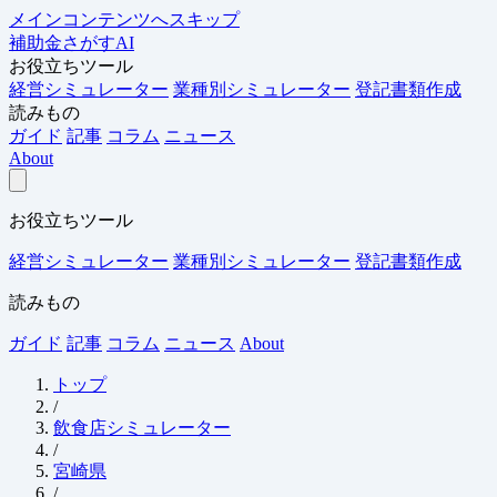
メインコンテンツへスキップ
補助金さがすAI
お役立ちツール
経営シミュレーター
業種別シミュレーター
登記書類作成
読みもの
ガイド
記事
コラム
ニュース
About
お役立ちツール
経営シミュレーター
業種別シミュレーター
登記書類作成
読みもの
ガイド
記事
コラム
ニュース
About
トップ
/
飲食店シミュレーター
/
宮崎県
/