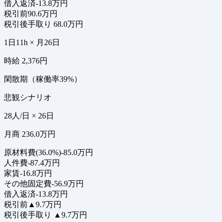
借入返済
-13.8万円
税引前
90.6万円
税引後手取り
68.0万円
1日11h × 月26日
時給 2,376円
閑散期（稼働率39%）
悲観シナリオ
28人/日 × 26日
月商 236.0万円
原材料費(36.0%)
-85.0万円
人件費
-87.4万円
家賃
-16.8万円
その他固定費
-56.9万円
借入返済
-13.8万円
税引前
▲9.7万円
税引後手取り
▲9.7万円