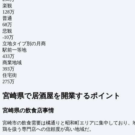
楽観
128万
普通
68万
悲観
-10万
立地タイプ別の月商
駅前一等地
433万
商業地域
393万
住宅街
275万
宮崎県で居酒屋を開業するポイント
宮崎県の飲食店事情
宮崎市の飲食需要は橘通りと昭和町エリアに集中しており、
鶏を扱う専門店への信頼度が高い地域だ。