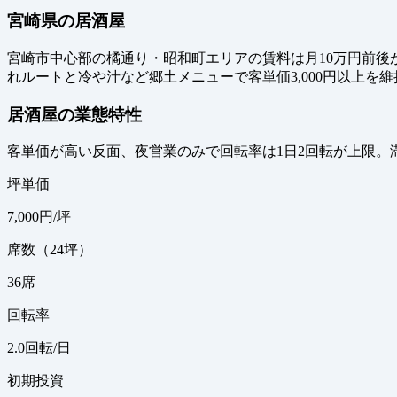
宮崎県の居酒屋
宮崎市中心部の橘通り・昭和町エリアの賃料は月10万円前後が
れルートと冷や汁など郷土メニューで客単価3,000円以上を維
居酒屋の業態特性
客単価が高い反面、夜営業のみで回転率は1日2回転が上限。
坪単価
7,000
円/坪
席数（24坪）
36
席
回転率
2.0
回転/日
初期投資