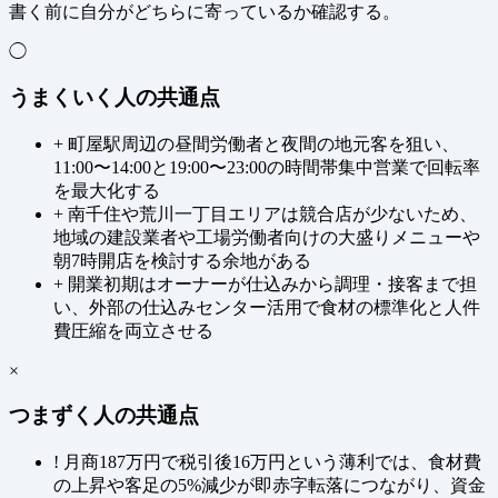
書く前に自分がどちらに寄っているか確認する。
◯
うまくいく人の共通点
+
町屋駅周辺の昼間労働者と夜間の地元客を狙い、
11:00〜14:00と19:00〜23:00の時間帯集中営業で回転率
を最大化する
+
南千住や荒川一丁目エリアは競合店が少ないため、
地域の建設業者や工場労働者向けの大盛りメニューや
朝7時開店を検討する余地がある
+
開業初期はオーナーが仕込みから調理・接客まで担
い、外部の仕込みセンター活用で食材の標準化と人件
費圧縮を両立させる
×
つまずく人の共通点
!
月商187万円で税引後16万円という薄利では、食材費
の上昇や客足の5%減少が即赤字転落につながり、資金