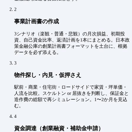
2
事業計画書の作成
3シナリオ（楽観・普通・悲観）の月次損益、初期投
資、自己資金比率、返済計画を1本にまとめる。日本政
策金融公庫の創業計画書フォーマットを土台に、根拠
データを必ず添える。
3
物件探し・内見・仮押さえ
駅前・商業・住宅街・ロードサイドで家賃・坪単価・
人流を比較。スケルトン or 居抜きを判断し、保証金と
造作費の総額で再シミュレーション。1〜2か月を見込
む。
4
資金調達（創業融資・補助金申請）