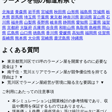
ラーメンを他の都道府県で
北海道
青森県
岩手県
宮城県
秋田県
山形県
福島県
茨城県
栃
木県
群馬県
埼玉県
千葉県
東京都
神奈川県
新潟県
富山県
石
川県
福井県
山梨県
長野県
岐阜県
静岡県
愛知県
三重県
滋賀
県
京都府
大阪府
兵庫県
奈良県
和歌山県
鳥取県
島根県
岡山
県
広島県
山口県
徳島県
香川県
愛媛県
高知県
福岡県
佐賀県
長崎県
熊本県
大分県
宮崎県
鹿児島県
沖縄県
よくある質問
東京都荒川区で15坪のラーメン屋を開業するのに必要な
資金は？
▼
南千住・荒川エリアでラーメン屋が競争優位性を持てる
理由は？
▼
荒川区でラーメン屋経営が苦境に陥る主な要因は？
▼
ご利用にあたっての注意事項
本シミュレーションは開業検討の参考情報であり、収
益や費用を保証するものではありません。
坪単価・人件費（最低賃金）等は統計データに基づく