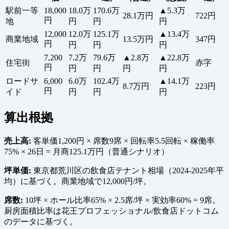
駅前一等
18,000
18.0万
170.6万
▲5.3万
28.1万円
722円
円
地
円
円
円
12,000
12.0万
125.1万
▲13.4万
商業地域
13.5万円
347円
円
円
円
円
7,200
7.2万
79.6万
▲2.8万
▲22.8万
住宅街
赤字
円
円
円
円
円
ロードサ
6,000
6.0万
102.4万
▲14.1万
8.7万円
223円
円
イド
円
円
円
算出根拠
売上高:
客単価1,200円 × 席数9席 × 回転率5.5回転 × 稼働率
75% × 26日 = 月商125.1万円（普通シナリオ）
坪単価:
東京都荒川区の飲食店テナント相場（2024-2025年平
均）に基づく。商業地域で12,000円/坪。
席数:
10坪 × ホール比率65% × 2.5席/坪 × 実効率60% = 9席。
厨房面積比率は花王プロフェッショナル/飲食店ドットコム
のデータに基づく。