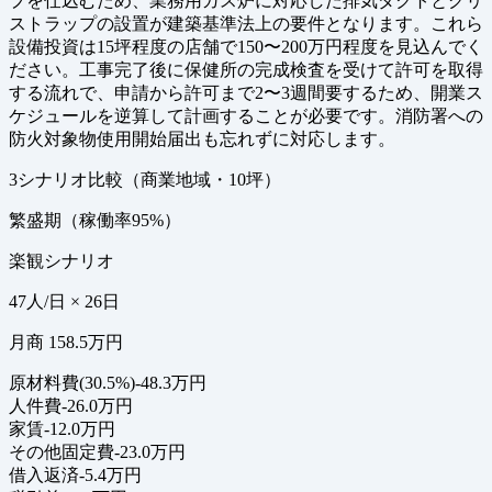
プを仕込むため、業務用ガス炉に対応した排気ダクトとグリ
ストラップの設置が建築基準法上の要件となります。これら
設備投資は15坪程度の店舗で150〜200万円程度を見込んでく
ださい。工事完了後に保健所の完成検査を受けて許可を取得
する流れで、申請から許可まで2〜3週間要するため、開業ス
ケジュールを逆算して計画することが必要です。消防署への
防火対象物使用開始届出も忘れずに対応します。
3シナリオ比較（商業地域・10坪）
繁盛期（稼働率95%）
楽観シナリオ
47人/日 × 26日
月商 158.5万円
原材料費(30.5%)
-48.3万円
人件費
-26.0万円
家賃
-12.0万円
その他固定費
-23.0万円
借入返済
-5.4万円