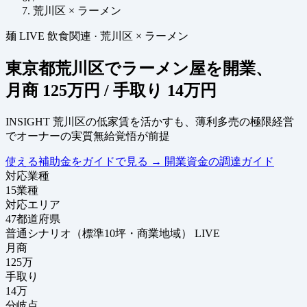
荒川区 × ラーメン
麺
LIVE
飲食関連
·
荒川区 × ラーメン
東京都荒川区でラーメン屋を開業、
月商
125万円
/ 手取り
14万円
INSIGHT
荒川区の低家賃を活かすも、薄利多売の極限経営
でオーナーの実質無給覚悟が前提
使える補助金をガイドで見る
→
開業資金の調達ガイド
対応業種
15
業種
対応エリア
47
都道府県
普通シナリオ（標準10坪・商業地域）
LIVE
月商
125
万
手取り
14
万
分岐点