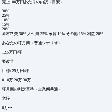
売上100万円あたりの内訳（目安）
30%
25%
10%
15%
20%
原材料費 30%
人件費 25%
家賃 10%
その他 15%
利益 20%
あなたの坪月商（普通シナリオ）
12.5万円/坪
要改善
目標: 25万円/坪
0
10万
20万
30万+
坪月商の判定基準（全業態共通）
危険
0万〜