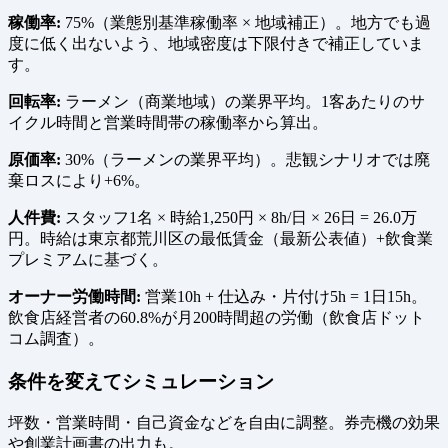
稼働率:
75%（業態別基準稼働率 × 地域補正）。地方でも過
度に低く出ないよう、地域密度は下限付きで補正していま
す。
回転率:
ラーメン（商業地域）の業界平均。1客あたりのサ
イクル時間と営業時間帯の稼働率から算出。
原価率:
30%（ラーメンの業界平均）。悲観シナリオでは廃
棄ロスにより+6%。
人件費:
スタッフ1名 × 時給1,250円 × 8h/日 × 26日 = 26.0万
円。時給は東京都荒川区の最低賃金（最新公表値）+飲食業
プレミアムに基づく。
オーナー労働時間:
営業10h + 仕込み・片付け5h = 1日15h。
飲食店経営者の60.8%が月200時間超の労働（飲食店ドット
コム調査）。
条件を変えてシミュレーション
坪数・営業時間・自己資金などを自由に調整。券売機の効果
や創業計画書の出力も。