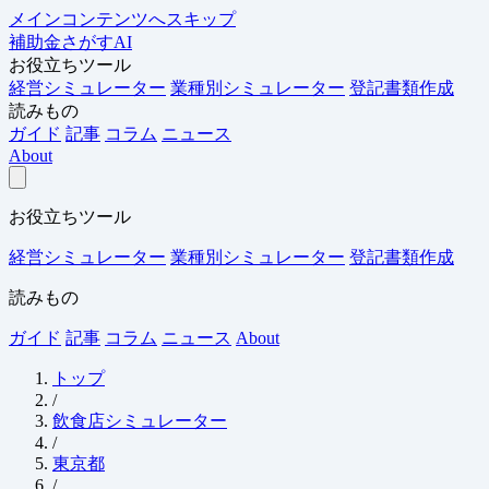
メインコンテンツへスキップ
補助金さがすAI
お役立ちツール
経営シミュレーター
業種別シミュレーター
登記書類作成
読みもの
ガイド
記事
コラム
ニュース
About
お役立ちツール
経営シミュレーター
業種別シミュレーター
登記書類作成
読みもの
ガイド
記事
コラム
ニュース
About
トップ
/
飲食店シミュレーター
/
東京都
/