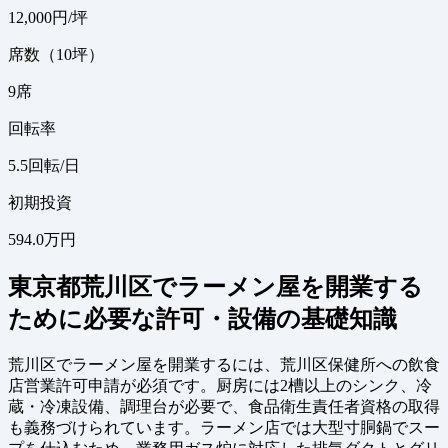
12,000
円/坪
席数（10坪）
9
席
回転率
5.5
回転/日
初期投資
594.0万円
東京都荒川区でラーメン屋を開業する
ために必要な許可・設備の基礎知識
荒川区でラーメン屋を開業するには、荒川区保健所への飲食
店営業許可申請が必須です。厨房には2槽以上のシンク、冷
蔵・冷凍設備、調理台が必要で、食品衛生責任者資格の取得
も義務づけられています。ラーメン店では大型寸胴鍋でスー