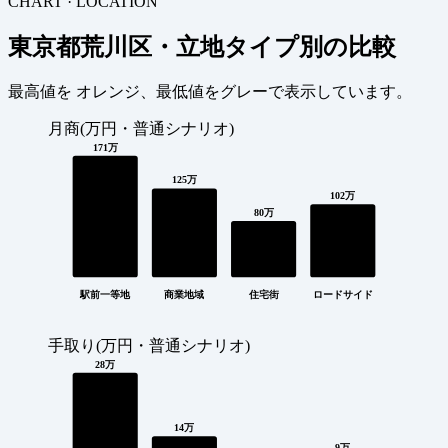
CHART · LOCATION
東京都荒川区・立地タイプ別の比較
最高値を
オレンジ
、最低値を
グレー
で表示しています。
月商(万円・普通シナリオ)
171万
125万
102万
80万
駅前一等地
商業地域
住宅街
ロードサイド
手取り(万円・普通シナリオ)
28万
14万