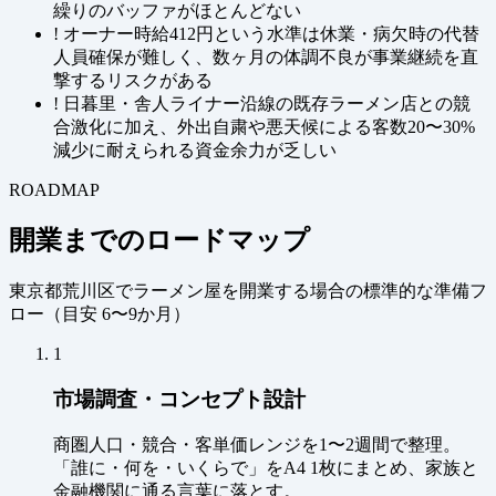
繰りのバッファがほとんどない
!
オーナー時給412円という水準は休業・病欠時の代替
人員確保が難しく、数ヶ月の体調不良が事業継続を直
撃するリスクがある
!
日暮里・舎人ライナー沿線の既存ラーメン店との競
合激化に加え、外出自粛や悪天候による客数20〜30%
減少に耐えられる資金余力が乏しい
ROADMAP
開業までのロードマップ
東京都荒川区でラーメン屋を開業する場合の標準的な準備フ
ロー（
目安 6〜9か月
）
1
市場調査・コンセプト設計
商圏人口・競合・客単価レンジを1〜2週間で整理。
「誰に・何を・いくらで」をA4 1枚にまとめ、家族と
金融機関に通る言葉に落とす。