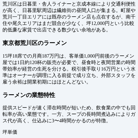
荒川区は日暮里・舎人ライナーと京成本線により交通利便性
が高く、日暮里駅周辺は繊維街の昼間人口が集まる。町屋や
荒川一丁目エリアには既存のラーメン店も点在するが、南千
住や尾久エリアはまだ競合が少なく、坪12,000円という比較
的低廉な家賃で出店できる数少ない余地がある。
東京都荒川区のラーメン
15坪18席での月商187万円は、客単価1,000円前後のラーメン
屋では1日約120杯の販売が必要で、昼食時と夜間営業の時間
帯効率が経営の生死を分ける。税引後手取り16万円という水
準はオーナーが調理に入る前提で成り立ち、外部スタッフを
雇う余裕は開業初期にはほとんどない。
ラーメンの業態特性
提供スピードが速く滞在時間が短いため、飲食業の中でも回
転率が高い業態です。一方、スープの長時間煮込みによりガ
ス代が高く、仕込みに3〜4時間かかるのが特徴。
坪単価