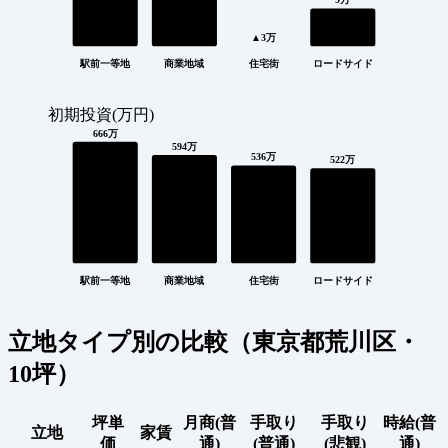
9万
▲3万
駅前一等地
商業地域
住宅街
ロードサイド
初期投資(万円)
666万
594万
536万
522万
駅前一等地
商業地域
住宅街
ロードサイド
立地タイプ別の比較（東京都荒川区・
10坪）
坪単
月商(普
手取り
手取り
時給(普
立地
家賃
価
通)
(普通)
(悲観)
通)