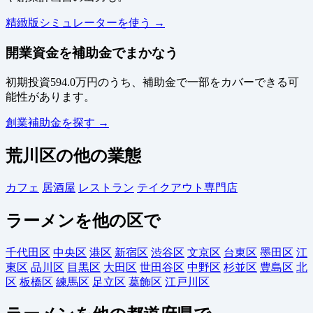
精緻版シミュレーターを使う →
開業資金を補助金でまかなう
初期投資594.0万円のうち、補助金で一部をカバーできる可
能性があります。
創業補助金を探す →
荒川区の他の業態
カフェ
居酒屋
レストラン
テイクアウト専門店
ラーメンを他の区で
千代田区
中央区
港区
新宿区
渋谷区
文京区
台東区
墨田区
江
東区
品川区
目黒区
大田区
世田谷区
中野区
杉並区
豊島区
北
区
板橋区
練馬区
足立区
葛飾区
江戸川区