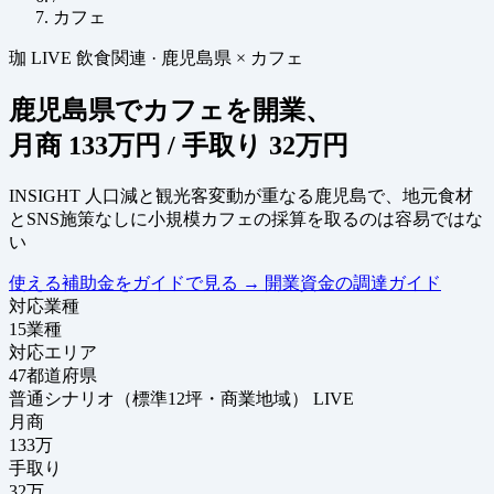
カフェ
珈
LIVE
飲食関連
·
鹿児島県 × カフェ
鹿児島県でカフェを開業、
月商
133万円
/ 手取り
32万円
INSIGHT
人口減と観光客変動が重なる鹿児島で、地元食材
とSNS施策なしに小規模カフェの採算を取るのは容易ではな
い
使える補助金をガイドで見る
→
開業資金の調達ガイド
対応業種
15
業種
対応エリア
47
都道府県
普通シナリオ（標準12坪・商業地域）
LIVE
月商
133
万
手取り
32
万