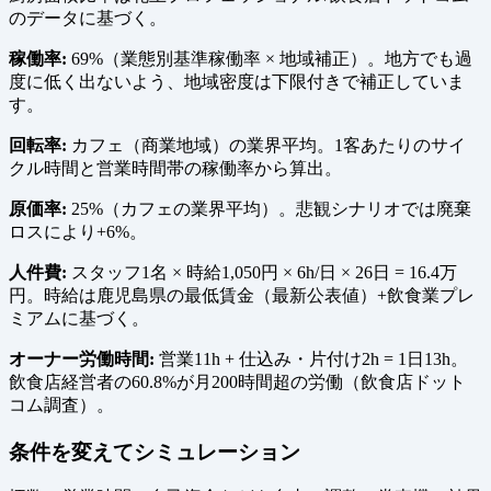
のデータに基づく。
稼働率:
69%（業態別基準稼働率 × 地域補正）。地方でも過
度に低く出ないよう、地域密度は下限付きで補正していま
す。
回転率:
カフェ（商業地域）の業界平均。1客あたりのサイ
クル時間と営業時間帯の稼働率から算出。
原価率:
25%（カフェの業界平均）。悲観シナリオでは廃棄
ロスにより+6%。
人件費:
スタッフ1名 × 時給1,050円 × 6h/日 × 26日 = 16.4万
円。時給は鹿児島県の最低賃金（最新公表値）+飲食業プレ
ミアムに基づく。
オーナー労働時間:
営業11h + 仕込み・片付け2h = 1日13h。
飲食店経営者の60.8%が月200時間超の労働（飲食店ドット
コム調査）。
条件を変えてシミュレーション