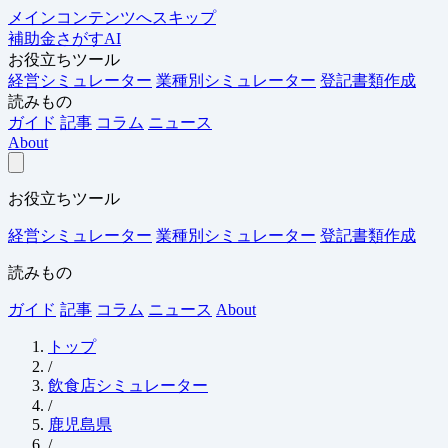
メインコンテンツへスキップ
補助金さがすAI
お役立ちツール
経営シミュレーター
業種別シミュレーター
登記書類作成
読みもの
ガイド
記事
コラム
ニュース
About
お役立ちツール
経営シミュレーター
業種別シミュレーター
登記書類作成
読みもの
ガイド
記事
コラム
ニュース
About
トップ
/
飲食店シミュレーター
/
鹿児島県
/