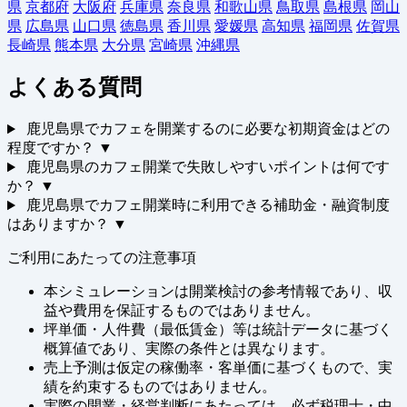
県
京都府
大阪府
兵庫県
奈良県
和歌山県
鳥取県
島根県
岡山
県
広島県
山口県
徳島県
香川県
愛媛県
高知県
福岡県
佐賀県
長崎県
熊本県
大分県
宮崎県
沖縄県
よくある質問
鹿児島県でカフェを開業するのに必要な初期資金はどの
程度ですか？
▼
鹿児島県のカフェ開業で失敗しやすいポイントは何です
か？
▼
鹿児島県でカフェ開業時に利用できる補助金・融資制度
はありますか？
▼
ご利用にあたっての注意事項
本シミュレーションは開業検討の参考情報であり、収
益や費用を保証するものではありません。
坪単価・人件費（最低賃金）等は統計データに基づく
概算値であり、実際の条件とは異なります。
売上予測は仮定の稼働率・客単価に基づくもので、実
績を約束するものではありません。
実際の開業・経営判断にあたっては、必ず税理士・中