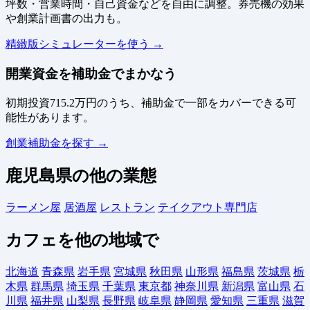
坪数・営業時間・自己資金などを自由に調整。券売機の効果
や創業計画書の出力も。
精緻版シミュレーターを使う →
開業資金を補助金でまかなう
初期投資715.2万円のうち、補助金で一部をカバーできる可
能性があります。
創業補助金を探す →
鹿児島県の他の業態
ラーメン屋
居酒屋
レストラン
テイクアウト専門店
カフェを他の地域で
北海道
青森県
岩手県
宮城県
秋田県
山形県
福島県
茨城県
栃
木県
群馬県
埼玉県
千葉県
東京都
神奈川県
新潟県
富山県
石
川県
福井県
山梨県
長野県
岐阜県
静岡県
愛知県
三重県
滋賀