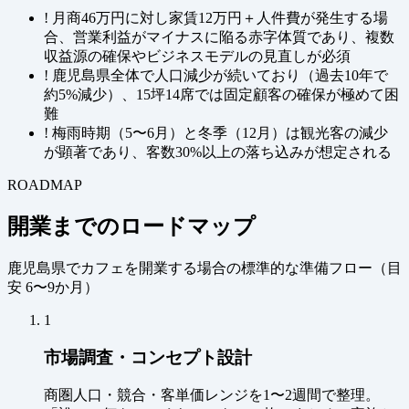
!
月商46万円に対し家賃12万円＋人件費が発生する場
合、営業利益がマイナスに陥る赤字体質であり、複数
収益源の確保やビジネスモデルの見直しが必須
!
鹿児島県全体で人口減少が続いており（過去10年で
約5%減少）、15坪14席では固定顧客の確保が極めて困
難
!
梅雨時期（5〜6月）と冬季（12月）は観光客の減少
が顕著であり、客数30%以上の落ち込みが想定される
ROADMAP
開業までのロードマップ
鹿児島県でカフェを開業する場合の標準的な準備フロー（
目
安 6〜9か月
）
1
市場調査・コンセプト設計
商圏人口・競合・客単価レンジを1〜2週間で整理。