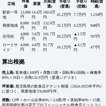
坪単
月商(普
手取り
手取り
時給(普
立地
家賃
価
通)
(普通)
(悲観)
通)
駅前一等
12,000
14.4万
160.0万
41.2万円
7.7万円
1,218円
円
地
円
円
8,000
9.6万
132.9万
商業地域
32.1万円
4.2万円
948円
円
円
円
4,800
5.8万
101.7万
▲1.5万
住宅街
20.2万円
597円
円
円
円
円
ロードサ
4,000
4.8万
91.7万
▲4.1万
16.1万円
477円
円
イド
円
円
円
算出根拠
売上高:
客単価1,100円 × 席数15席 × 回転率4.0回転 × 稼働率
69% × 26日 = 月商132.9万円（普通シナリオ）
坪単価:
鹿児島県の飲食店テナント相場（2024-2025年平均）
に基づく。商業地域で8,000円/坪。
席数:
12坪 × ホール比率80% × 2.0席/坪 × 実効率80% = 15席。
厨房面積比率は花王プロフェッショナル/飲食店ドットコム