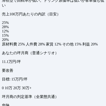
滞在型で回転率が低い。ドリンク原価率は低いが客単価も低
い
売上100万円あたりの内訳（目安）
25%
28%
12%
15%
20%
原材料費 25%
人件費 28%
家賃 12%
その他 15%
利益 20%
あなたの坪月商（普通シナリオ）
11.1万円/坪
要改善
目標: 15万円/坪
0
10万
20万
30万+
坪月商の判定基準（全業態共通）
危険