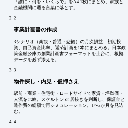
「誰に・何を・いくらで」をA4 1枚にまとめ、家族と
金融機関に通る言葉に落とす。
2
事業計画書の作成
3シナリオ（楽観・普通・悲観）の月次損益、初期投
資、自己資金比率、返済計画を1本にまとめる。日本政
策金融公庫の創業計画書フォーマットを土台に、根拠
データを必ず添える。
3
物件探し・内見・仮押さえ
駅前・商業・住宅街・ロードサイドで家賃・坪単価・
人流を比較。スケルトン or 居抜きを判断し、保証金と
造作費の総額で再シミュレーション。1〜2か月を見込
む。
4