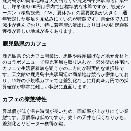
鹿児島県の商業地域は天文館通りや鹿児島中央駅周辺に集中
し、坪単価8,000円は県内では標準的な水準ですが、観光シ
ーズン（桜島観光、GW、夏休み）の需要変動が大きく、通
年安定した客足を見込みにくいのが特徴です。県全体で人口
減少が進んでおり、特に若年層の流出により日中の固定顧客
獲得が難しい地域が多くあります。
鹿児島県のカフェ
鹿児島県でのカフェ開業は、黒豚や薩摩揚げなど地元食材と
のコラボメニューで観光客層を取り込むか、郊外型の住宅地
カフェで生活密着層を狙うかの二方向が現実的な選択肢で
す。天文館や鹿児島中央駅周辺の商業地は競合が密集してお
り、15坪の小規模カフェでは差別化なしに月商46万円での採
算確保が非常に難しい状況に直面します。
カフェの業態特性
客単価が低く滞在時間が長いため、回転率が上がりにくい業
態です。原価率は低めですが、売上の天井も低くなりがち。
差別化とリピーター獲得が鍵。