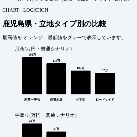
CHART · LOCATION
鹿児島県・立地タイプ別の比較
最高値を
オレンジ
、最低値を
グレー
で表示しています。
月商(万円・普通シナリオ)
160万
133万
102万
92万
駅前一等地
商業地域
住宅街
ロードサイド
手取り(万円・普通シナリオ)
41万
32万