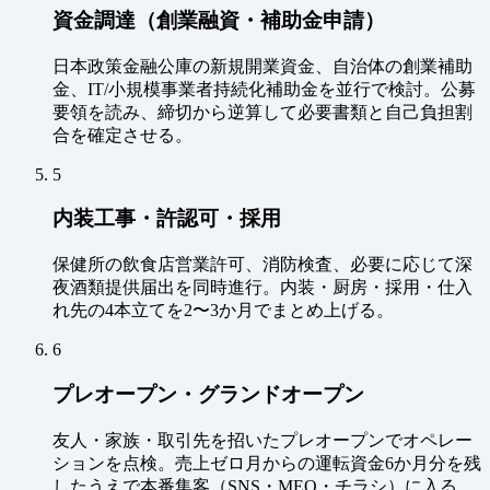
資金調達（創業融資・補助金申請）
日本政策金融公庫の新規開業資金、自治体の創業補助
金、IT/小規模事業者持続化補助金を並行で検討。公募
要領を読み、締切から逆算して必要書類と自己負担割
合を確定させる。
5
内装工事・許認可・採用
保健所の飲食店営業許可、消防検査、必要に応じて深
夜酒類提供届出を同時進行。内装・厨房・採用・仕入
れ先の4本立てを2〜3か月でまとめ上げる。
6
プレオープン・グランドオープン
友人・家族・取引先を招いたプレオープンでオペレー
ションを点検。売上ゼロ月からの運転資金6か月分を残
したうえで本番集客（SNS・MEO・チラシ）に入る。