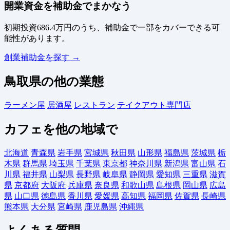
開業資金を補助金でまかなう
初期投資686.4万円のうち、補助金で一部をカバーできる可
能性があります。
創業補助金を探す →
鳥取県の他の業態
ラーメン屋
居酒屋
レストラン
テイクアウト専門店
カフェを他の地域で
北海道
青森県
岩手県
宮城県
秋田県
山形県
福島県
茨城県
栃
木県
群馬県
埼玉県
千葉県
東京都
神奈川県
新潟県
富山県
石
川県
福井県
山梨県
長野県
岐阜県
静岡県
愛知県
三重県
滋賀
県
京都府
大阪府
兵庫県
奈良県
和歌山県
島根県
岡山県
広島
県
山口県
徳島県
香川県
愛媛県
高知県
福岡県
佐賀県
長崎県
熊本県
大分県
宮崎県
鹿児島県
沖縄県