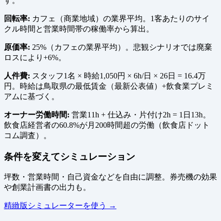
す。
回転率:
カフェ（商業地域）の業界平均。1客あたりのサイ
クル時間と営業時間帯の稼働率から算出。
原価率:
25%（カフェの業界平均）。悲観シナリオでは廃棄
ロスにより+6%。
人件費:
スタッフ1名 × 時給1,050円 × 6h/日 × 26日 = 16.4万
円。時給は鳥取県の最低賃金（最新公表値）+飲食業プレミ
アムに基づく。
オーナー労働時間:
営業11h + 仕込み・片付け2h = 1日13h。
飲食店経営者の60.8%が月200時間超の労働（飲食店ドット
コム調査）。
条件を変えてシミュレーション
坪数・営業時間・自己資金などを自由に調整。券売機の効果
や創業計画書の出力も。
精緻版シミュレーターを使う →