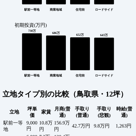
駅前一等地
商業地域
住宅街
ロードサイド
初期投資(万円)
730万
686万
652万
643万
駅前一等地
商業地域
住宅街
ロードサイド
立地タイプ別の比較（鳥取県・12坪）
坪単
月商(普
手取り
手取り
時給(普
立地
家賃
価
通)
(普通)
(悲観)
通)
駅前一等
9,000
10.8万
156.9万
42.7万円
9.8万円
1,263円
円
地
円
円