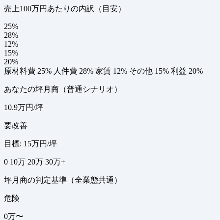
売上100万円あたりの内訳（目安）
25%
28%
12%
15%
20%
原材料費 25%
人件費 28%
家賃 12%
その他 15%
利益 20%
あなたの坪月商（普通シナリオ）
10.9万円/坪
要改善
目標: 15万円/坪
0
10万
20万
30万+
坪月商の判定基準（全業態共通）
危険
0万〜