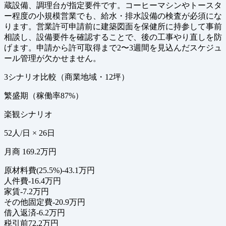
蔵設備、調理台が指定要件です。コーヒーマシンやトースタ
ー程度の小規模営業でも、給水・排水設備の検査が必須にな
ります。営業許可申請前に建築図面を保健所に持参して事前
相談し、設備要件を確認することで、後の工事やり直しを防
げます。申請から許可取得まで2〜3週間を見込んだスケジュ
ール管理が欠かせません。
3シナリオ比較（商業地域・12坪）
繁盛期（稼働率87%）
楽観シナリオ
52人/日 × 26日
月商 169.2万円
原材料費(25.5%)
-43.1万円
人件費
-16.4万円
家賃
-7.2万円
その他固定費
-20.9万円
借入返済
-6.2万円
税引前
72.2万円