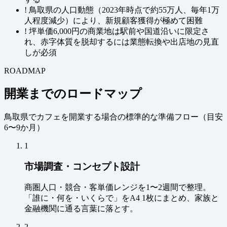
!
鳥取県の人口動態（2023年時点で約55万人、毎年1万
人程度減少）により、新規顧客獲得が極めて困難
!
坪単価6,000円の商業地は駅前や国道沿いに限定さ
れ、赤字体質を脱却するには業態転換や出店地の見直
しが必須
ROADMAP
開業までのロードマップ
鳥取県でカフェを開業する場合の標準的な準備フロー（
目安
6〜9か月
）
1
市場調査・コンセプト設計
商圏人口・競合・客単価レンジを1〜2週間で整理。
「誰に・何を・いくらで」をA4 1枚にまとめ、家族と
金融機関に通る言葉に落とす。
2