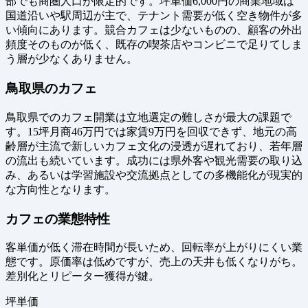
部でも商圏人口が限定的です。坪単価6,000円の商業地域は
国道沿いや駅周辺が主で、テナント需要が低く空き物件が多
い傾向にあります。競合カフェは少ないものの、顧客の外出
頻度そのものが低く、既存の喫茶店やコンビニで足りてしま
う層が少なくありません。
鳥取県のカフェ
鳥取県でのカフェ開業は立地選定の難しさが最大の課題で
す。15坪月商46万円では家賃9万円を回収できず、地元の高
齢層が主流で新しいカフェ文化の浸透が遅れており、若年層
の流出も続いています。成功には県外客や観光需要の取り込
み、あるいは学習施設や交流拠点としての多機能化が現実的
な方向性となります。
カフェの業態特性
客単価が低く滞在時間が長いため、回転率が上がりにくい業
態です。原価率は低めですが、売上の天井も低くなりがち。
差別化とリピーター獲得が鍵。
坪単価