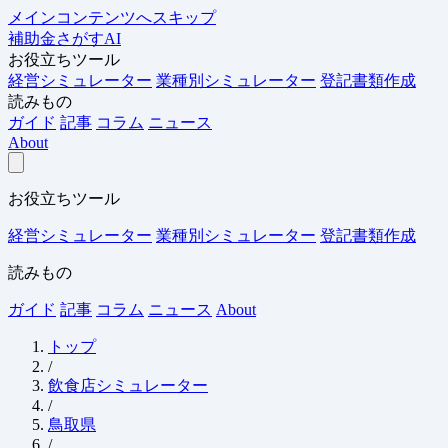
メインコンテンツへスキップ
補助金さがすAI
お役立ちツール
経営シミュレーター
業種別シミュレーター
登記書類作成
読みもの
ガイド
記事
コラム
ニュース
About
お役立ちツール
経営シミュレーター
業種別シミュレーター
登記書類作成
読みもの
ガイド
記事
コラム
ニュース
About
トップ
/
飲食店シミュレーター
/
鳥取県
/