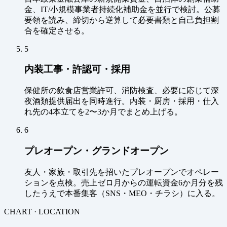
金、IT/小規模事業者持続化補助金を並行で検討。公募
要領を読み、締切から逆算して必要書類と自己負担割
合を確定させる。
5
内装工事・許認可・採用
保健所の飲食店営業許可、消防検査、必要に応じて深
夜酒類提供届出を同時進行。内装・厨房・採用・仕入
れ先の4本立てを2〜3か月でまとめ上げる。
6
プレオープン・グランドオープン
友人・家族・取引先を招いたプレオープンでオペレー
ションを点検。売上ゼロ月からの運転資金6か月分を残
したうえで本番集客（SNS・MEO・チラシ）に入る。
CHART · LOCATION