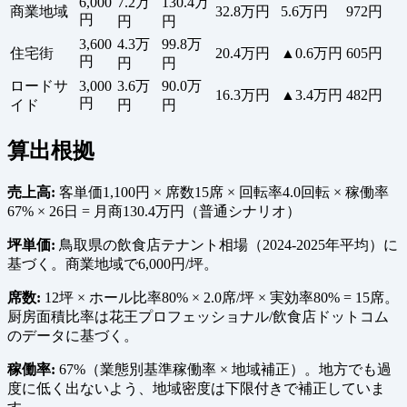
6,000
7.2万
130.4万
商業地域
32.8万円
5.6万円
972円
円
円
円
3,600
4.3万
99.8万
住宅街
20.4万円
▲0.6万円
605円
円
円
円
ロードサ
3,000
3.6万
90.0万
16.3万円
▲3.4万円
482円
円
イド
円
円
算出根拠
売上高:
客単価1,100円 × 席数15席 × 回転率4.0回転 × 稼働率
67% × 26日 = 月商130.4万円（普通シナリオ）
坪単価:
鳥取県の飲食店テナント相場（2024-2025年平均）に
基づく。商業地域で6,000円/坪。
席数:
12坪 × ホール比率80% × 2.0席/坪 × 実効率80% = 15席。
厨房面積比率は花王プロフェッショナル/飲食店ドットコム
のデータに基づく。
稼働率:
67%（業態別基準稼働率 × 地域補正）。地方でも過
度に低く出ないよう、地域密度は下限付きで補正していま