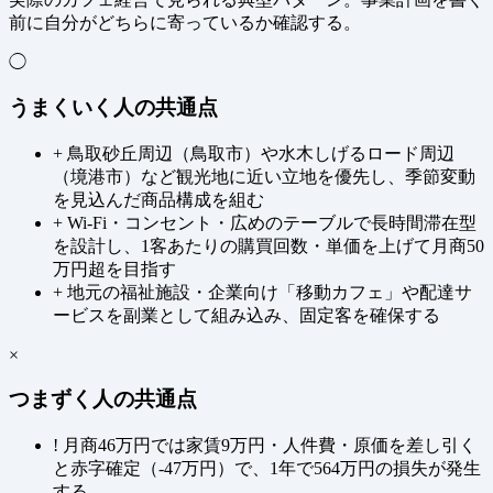
前に自分がどちらに寄っているか確認する。
◯
うまくいく人の共通点
+
鳥取砂丘周辺（鳥取市）や水木しげるロード周辺
（境港市）など観光地に近い立地を優先し、季節変動
を見込んだ商品構成を組む
+
Wi-Fi・コンセント・広めのテーブルで長時間滞在型
を設計し、1客あたりの購買回数・単価を上げて月商50
万円超を目指す
+
地元の福祉施設・企業向け「移動カフェ」や配達サ
ービスを副業として組み込み、固定客を確保する
×
つまずく人の共通点
!
月商46万円では家賃9万円・人件費・原価を差し引く
と赤字確定（-47万円）で、1年で564万円の損失が発生
する