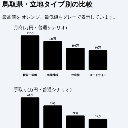
鳥取県・立地タイプ別の比較
最高値を
オレンジ
、最低値を
グレー
で表示しています。
月商(万円・普通シナリオ)
157万
130万
100万
90万
駅前一等地
商業地域
住宅街
ロードサイド
手取り(万円・普通シナリオ)
43万
33万
20万
16万