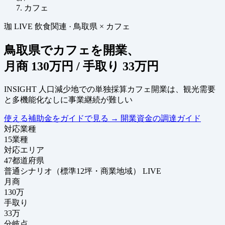
カフェ
珈
LIVE
飲食関連
·
鳥取県 × カフェ
鳥取県でカフェを開業、
月商
130万円
/ 手取り
33万円
INSIGHT
人口減少地での単独採算カフェ開業は、観光需要
と多機能化なしに事業継続が難しい
使える補助金をガイドで見る
→
開業資金の調達ガイド
対応業種
15
業種
対応エリア
47
都道府県
普通シナリオ（標準12坪・商業地域）
LIVE
月商
130
万
手取り
33
万
分岐点