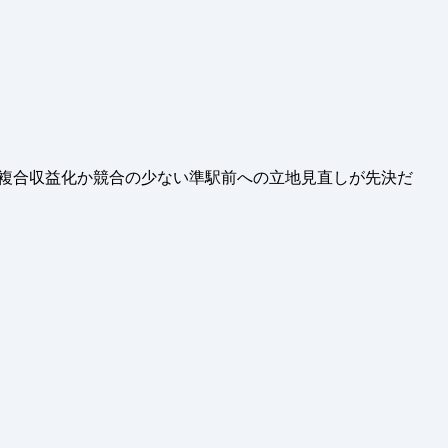
—複合収益化か競合の少ない準駅前への立地見直しが先決だ