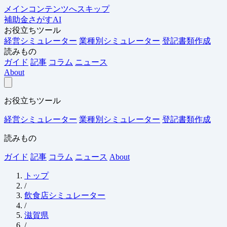
メインコンテンツへスキップ
補助金さがすAI
お役立ちツール
経営シミュレーター
業種別シミュレーター
登記書類作成
読みもの
ガイド
記事
コラム
ニュース
About
お役立ちツール
経営シミュレーター
業種別シミュレーター
登記書類作成
読みもの
ガイド
記事
コラム
ニュース
About
トップ
/
飲食店シミュレーター
/
滋賀県
/