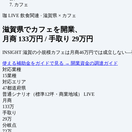
カフェ
珈
LIVE
飲食関連
·
滋賀県 × カフェ
滋賀県でカフェを開業、
月商
133万円
/ 手取り
29万円
INSIGHT
滋賀の小規模カフェは月商46万円では成立しない
使える補助金をガイドで見る
→
開業資金の調達ガイド
対応業種
15
業種
対応エリア
47
都道府県
普通シナリオ（標準12坪・商業地域）
LIVE
月商
133
万
手取り
29
万
分岐点
72
万