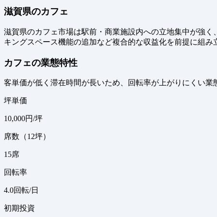
滋賀県のカフェ
滋賀県のカフェ市場は駅前・商業施設内への立地集中が強く、
キングスペース機能の追加など複合的な収益化を前提に組み
カフェの業態特性
客単価が低く滞在時間が長いため、回転率が上がりにくい業
坪単価
10,000
円/坪
席数（12坪）
15
席
回転率
4.0
回転/日
初期投資