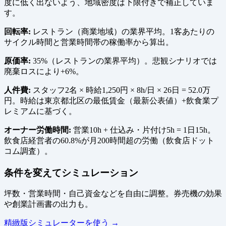
度に低く出ないよう、地域密度は下限付きで補正していま
す。
回転率:
レストラン（商業地域）の業界平均。1客あたりの
サイクル時間と営業時間帯の稼働率から算出。
原価率:
35%（レストランの業界平均）。悲観シナリオでは
廃棄ロスにより+6%。
人件費:
スタッフ2名 × 時給1,250円 × 8h/日 × 26日 = 52.0万
円。時給は東京都北区の最低賃金（最新公表値）+飲食業プ
レミアムに基づく。
オーナー労働時間:
営業10h + 仕込み・片付け5h = 1日15h。
飲食店経営者の60.8%が月200時間超の労働（飲食店ドット
コム調査）。
条件を変えてシミュレーション
坪数・営業時間・自己資金などを自由に調整。券売機の効果
や創業計画書の出力も。
精緻版シミュレーターを使う →