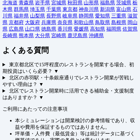
北海道
青森県
岩手県
宮城県
秋田県
山形県
福島県
茨城県
栃
木県
群馬県
埼玉県
千葉県
東京都
神奈川県
新潟県
富山県
石
川県
福井県
山梨県
長野県
岐阜県
静岡県
愛知県
三重県
滋賀
県
京都府
大阪府
兵庫県
奈良県
和歌山県
鳥取県
島根県
岡山
県
広島県
山口県
徳島県
香川県
愛媛県
高知県
福岡県
佐賀県
長崎県
熊本県
大分県
宮崎県
鹿児島県
沖縄県
よくある質問
東京都北区で15坪程度のレストランを開業する場合、初
期投資はいくら必要？
▼
北区の赤羽駅・十条銀座通りでレストラン開業が苦戦し
やすい理由は？
▼
北区でレストラン開業時に活用できる補助金・支援制度
はありますか？
▼
ご利用にあたっての注意事項
本シミュレーションは開業検討の参考情報であり、収
益や費用を保証するものではありません。
坪単価・人件費（最低賃金）等は統計データに基づく