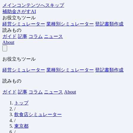
メインコンテンツへスキップ
補助金さがすAI
お役立ちツール
経営シミュレーター
業種別シミュレーター
登記書類作成
読みもの
ガイド
記事
コラム
ニュース
About
お役立ちツール
経営シミュレーター
業種別シミュレーター
登記書類作成
読みもの
ガイド
記事
コラム
ニュース
About
トップ
/
飲食店シミュレーター
/
東京都
/