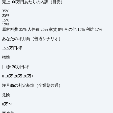
売上100万円あたりの内訳（目安）
35%
25%
15%
17%
原材料費 35%
人件費 25%
家賃 8%
その他 15%
利益 17%
あなたの坪月商（普通シナリオ）
15.5万円/坪
標準
目標: 20万円/坪
0
10万
20万
30万+
坪月商の判定基準（全業態共通）
危険
0万〜