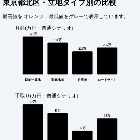
東京都北区・立地タイプ別の比較
最高値を
オレンジ
、最低値を
グレー
で表示しています。
月商(万円・普通シナリオ)
371万
311万
265万
225万
駅前一等地
商業地域
住宅街
ロードサイド
手取り(万円・普通シナリオ)
57万
43万
36万
17万