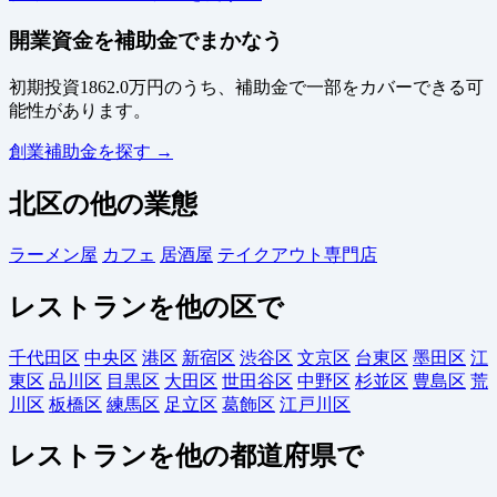
開業資金を補助金でまかなう
初期投資1862.0万円のうち、補助金で一部をカバーできる可
能性があります。
創業補助金を探す →
北区の他の業態
ラーメン屋
カフェ
居酒屋
テイクアウト専門店
レストランを他の区で
千代田区
中央区
港区
新宿区
渋谷区
文京区
台東区
墨田区
江
東区
品川区
目黒区
大田区
世田谷区
中野区
杉並区
豊島区
荒
川区
板橋区
練馬区
足立区
葛飾区
江戸川区
レストランを他の都道府県で