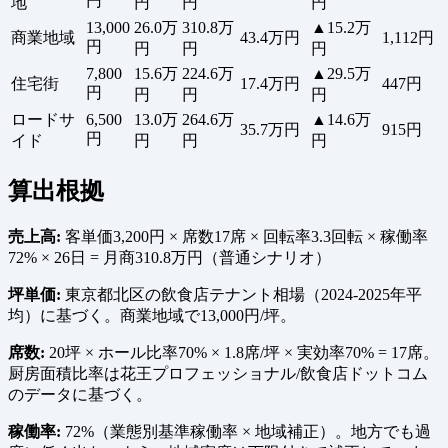
円
地
円
円
円
13,000
26.0万
310.8万
▲15.2万
商業地域
43.4万円
1,112円
円
円
円
円
7,800
15.6万
224.6万
▲29.5万
住宅街
17.4万円
447円
円
円
円
円
ロードサ
6,500
13.0万
264.6万
▲14.6万
35.7万円
915円
円
イド
円
円
円
算出根拠
売上高:
客単価3,200円 × 席数17席 × 回転率3.3回転 × 稼働率
72% × 26日 = 月商310.8万円（普通シナリオ）
坪単価:
東京都北区の飲食店テナント相場（2024-2025年平
均）に基づく。商業地域で13,000円/坪。
席数:
20坪 × ホール比率70% × 1.8席/坪 × 実効率70% = 17席。
厨房面積比率は花王プロフェッショナル/飲食店ドットコム
のデータに基づく。
稼働率:
72%（業態別基準稼働率 × 地域補正）。地方でも過