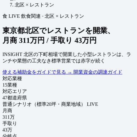
北区 × レストラン
食
LIVE
飲食関連
·
北区 × レストラン
東京都北区でレストランを開業、
月商
311万円
/ 手取り
43万円
INSIGHT
北区の下町相場で開業した小型レストランは、ラ
ンチや業態の工夫なき標準営業では赤字が続く
使える補助金をガイドで見る
→
開業資金の調達ガイド
対応業種
15
業種
対応エリア
47
都道府県
普通シナリオ（標準20坪・商業地域）
LIVE
月商
311
万
手取り
43
万
分岐点