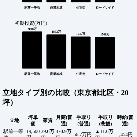
駅前一等地
商業地域
住宅街
ロードサイド
初期投資(万円)
2018万
1862万
1737万
1706万
駅前一等地
商業地域
住宅街
ロードサイド
立地タイプ別の比較（東京都北区・20
坪）
坪単
月商(普
手取り
手取り
時給(普
立地
家賃
価
通)
(普通)
(悲観)
通)
駅前一等
19,500
39.0万
370.9万
▲11.6万
56.7万円
1,454円