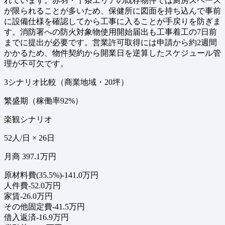
れています。赤羽・十条エリアの既存物件では厨房スペース
が限られることが多いため、保健所に図面を持ち込んで事前
に設備仕様を確認してから工事に入ることが手戻りを防ぎま
す。消防署への防火対象物使用開始届出も工事着工の7日前
までに提出が必要です。営業許可取得には申請から約2週間
かかるため、物件契約から開業日を逆算したスケジュール管
理が不可欠です。
3シナリオ比較（商業地域・20坪）
繁盛期（稼働率92%）
楽観シナリオ
52人/日 × 26日
月商 397.1万円
原材料費(35.5%)
-141.0万円
人件費
-52.0万円
家賃
-26.0万円
その他固定費
-41.5万円
借入返済
-16.9万円