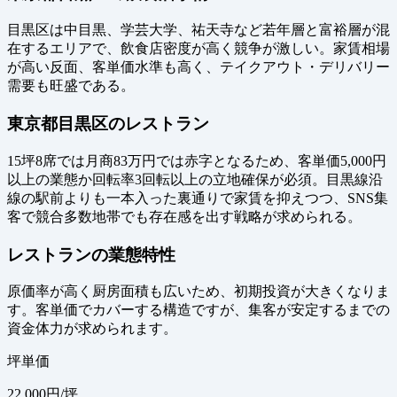
目黒区は中目黒、学芸大学、祐天寺など若年層と富裕層が混
在するエリアで、飲食店密度が高く競争が激しい。家賃相場
が高い反面、客単価水準も高く、テイクアウト・デリバリー
需要も旺盛である。
東京都目黒区のレストラン
15坪8席では月商83万円では赤字となるため、客単価5,000円
以上の業態か回転率3回転以上の立地確保が必須。目黒線沿
線の駅前よりも一本入った裏通りで家賃を抑えつつ、SNS集
客で競合多数地帯でも存在感を出す戦略が求められる。
レストランの業態特性
原価率が高く厨房面積も広いため、初期投資が大きくなりま
す。客単価でカバーする構造ですが、集客が安定するまでの
資金体力が求められます。
坪単価
22,000
円/坪