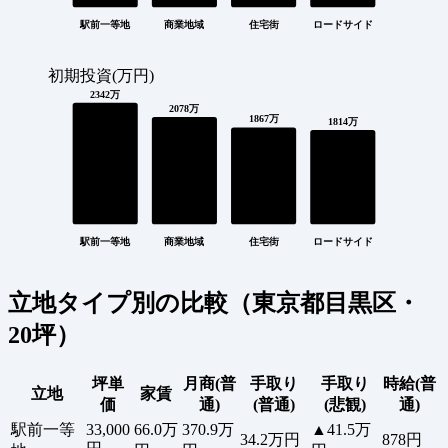
駅前一等地
商業地域
住宅街
ロードサイド
初期投資(万円)
2342万
2078万
1867万
1814万
駅前一等地
商業地域
住宅街
ロードサイド
立地タイプ別の比較（東京都目黒区・
20坪）
坪単
月商(普
手取り
手取り
時給(普
立地
家賃
価
通)
(普通)
(悲観)
通)
駅前一等
33,000
66.0万
370.9万
▲41.5万
34.2万円
878円