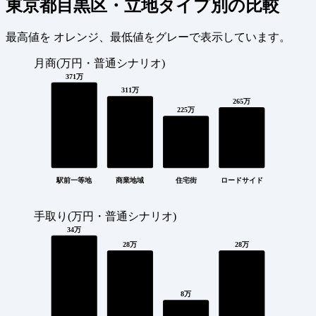
東京都目黒区・立地タイプ別の比較
最高値を
オレンジ
、最低値を
グレー
で表示しています。
月商(万円・普通シナリオ)
371万
311万
265万
225万
駅前一等地
商業地域
住宅街
ロードサイド
手取り(万円・普通シナリオ)
34万
28万
28万
8万