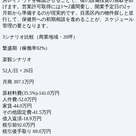
房レイアウトを確認させることで、後の設備投資の無駄を防
げます。営業許可取得には1〜2週間要し、開業予定日の2ヶ
月前から準備するのが現実的です。目黒区内の物件探しと並
行して、保健所への初期相談を進めることが、スケジュール
管理の要となります。
3シナリオ比較（商業地域・20坪）
繁盛期（稼働率92%）
楽観シナリオ
52人/日 × 26日
月商 397.1万円
原材料費(35.5%)
-141.0万円
人件費
-52.0万円
家賃
-44.0万円
その他固定費
-41.5万円
借入返済
-18.9万円
税引前
92.0万円
税引後手取り
69.0万円