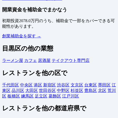
開業資金を補助金でまかなう
初期投資2078.0万円のうち、補助金で一部をカバーできる可
能性があります。
創業補助金を探す →
目黒区の他の業態
ラーメン屋
カフェ
居酒屋
テイクアウト専門店
レストランを他の区で
千代田区
中央区
港区
新宿区
渋谷区
文京区
台東区
墨田区
江
東区
品川区
大田区
世田谷区
中野区
杉並区
豊島区
北区
荒川
区
板橋区
練馬区
足立区
葛飾区
江戸川区
レストランを他の都道府県で