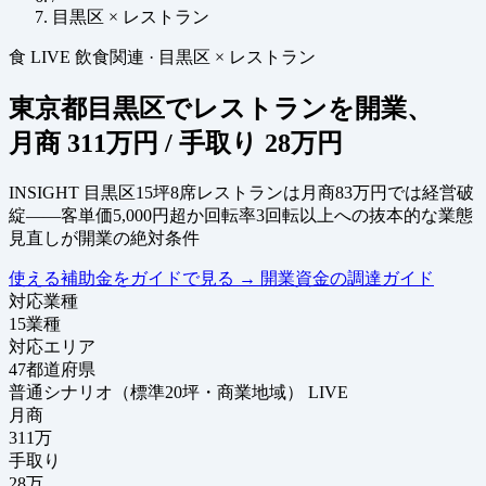
目黒区 × レストラン
食
LIVE
飲食関連
·
目黒区 × レストラン
東京都目黒区でレストランを開業、
月商
311万円
/ 手取り
28万円
INSIGHT
目黒区15坪8席レストランは月商83万円では経営破
綻——客単価5,000円超か回転率3回転以上への抜本的な業態
見直しが開業の絶対条件
使える補助金をガイドで見る
→
開業資金の調達ガイド
対応業種
15
業種
対応エリア
47
都道府県
普通シナリオ（標準20坪・商業地域）
LIVE
月商
311
万
手取り
28
万