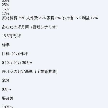
35%
25%
15%
17%
原材料費 35%
人件費 25%
家賃 8%
その他 15%
利益 17%
あなたの坪月商（普通シナリオ）
15.5万円/坪
標準
目標: 20万円/坪
0
10万
20万
30万+
坪月商の判定基準（全業態共通）
危険
0万〜
要改善
10万〜