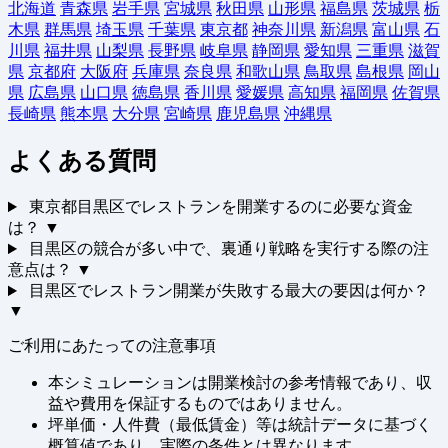
北海道
青森県
岩手県
宮城県
秋田県
山形県
福島県
茨城県
栃
木県
群馬県
埼玉県
千葉県
東京都
神奈川県
新潟県
富山県
石
川県
福井県
山梨県
長野県
岐阜県
静岡県
愛知県
三重県
滋賀
県
京都府
大阪府
兵庫県
奈良県
和歌山県
鳥取県
島根県
岡山
県
広島県
山口県
徳島県
香川県
愛媛県
高知県
福岡県
佐賀県
長崎県
熊本県
大分県
宮崎県
鹿児島県
沖縄県
よくある質問
東京都目黒区でレストランを開業するのに必要な資金
は？
▼
目黒区の競合が多い中で、裏通り戦略を実行する際の注
意点は？
▼
目黒区でレストラン開業が失敗する最大の要因は何か？
▼
ご利用にあたっての注意事項
本シミュレーションは開業検討の参考情報であり、収
益や費用を保証するものではありません。
坪単価・人件費（最低賃金）等は統計データに基づく
概算値であり、実際の条件とは異なります。