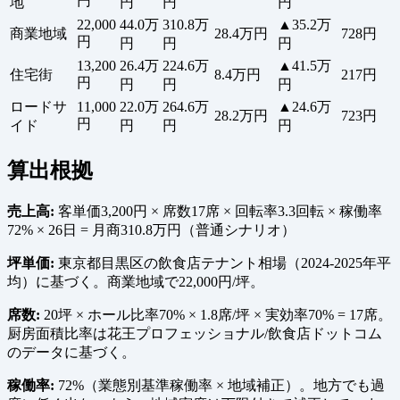
円
地
円
円
円
22,000
44.0万
310.8万
▲35.2万
商業地域
28.4万円
728円
円
円
円
円
13,200
26.4万
224.6万
▲41.5万
住宅街
8.4万円
217円
円
円
円
円
ロードサ
11,000
22.0万
264.6万
▲24.6万
28.2万円
723円
円
イド
円
円
円
算出根拠
売上高:
客単価3,200円 × 席数17席 × 回転率3.3回転 × 稼働率
72% × 26日 = 月商310.8万円（普通シナリオ）
坪単価:
東京都目黒区の飲食店テナント相場（2024-2025年平
均）に基づく。商業地域で22,000円/坪。
席数:
20坪 × ホール比率70% × 1.8席/坪 × 実効率70% = 17席。
厨房面積比率は花王プロフェッショナル/飲食店ドットコム
のデータに基づく。
稼働率:
72%（業態別基準稼働率 × 地域補正）。地方でも過