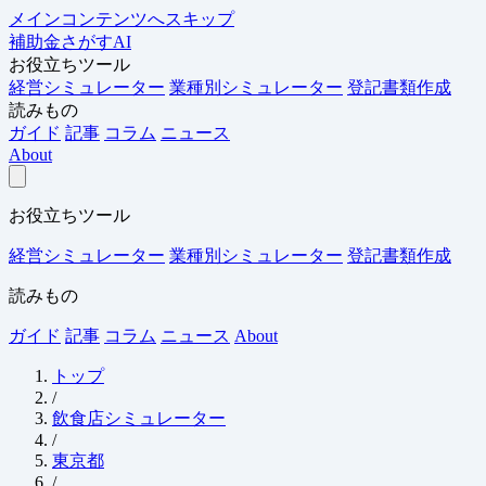
メインコンテンツへスキップ
補助金さがすAI
お役立ちツール
経営シミュレーター
業種別シミュレーター
登記書類作成
読みもの
ガイド
記事
コラム
ニュース
About
お役立ちツール
経営シミュレーター
業種別シミュレーター
登記書類作成
読みもの
ガイド
記事
コラム
ニュース
About
トップ
/
飲食店シミュレーター
/
東京都
/