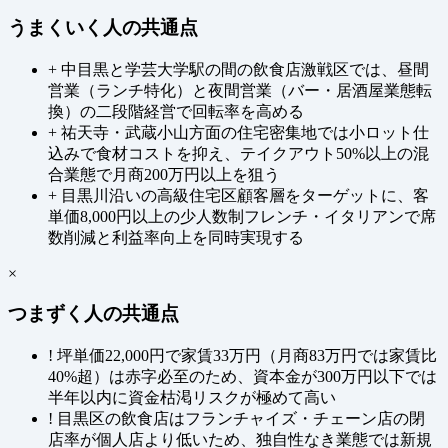
うまくいく人の共通点
+
中目黒と学芸大学駅の間の飲食店激戦区では、昼間
営業（ランチ特化）と夜間営業（バー・居酒屋業態転
換）の二段階経営で回転率を高める
+
祐天寺・武蔵小山方面の住宅密集地では小ロット仕
込みで食材コストを抑え、テイクアウト50%以上の混
合業態で月商200万円以上を狙う
+
目黒川沿いの高級住宅区顧客層をターゲットに、客
単価8,000円以上の少人数制フレンチ・イタリアンで席
数削減と利益率向上を同時実現する
×
つまずく人の共通点
!
坪単価22,000円で家賃33万円（月商83万円では家賃比
40%超）は赤字必至のため、資本金が300万円以下では
半年以内に資金枯渇リスクが極めて高い
!
目黒区の飲食店はフランチャイズ・チェーン店の閉
店率が個人店より低いため、独自性なき業態では新規