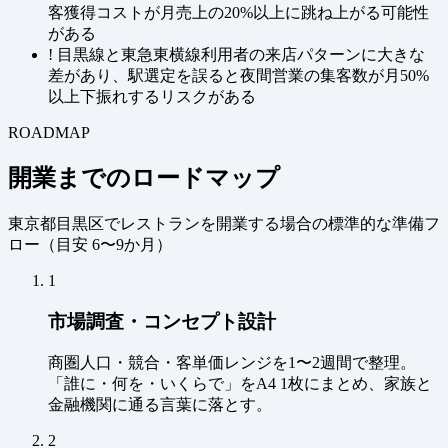
客獲得コストが月売上の20%以上に跳ね上がる可能性
がある
!
目黒線と東急東横線利用者の来店パターンに大きな
差があり、駅選定を誤ると夜間営業の集客数が月50%
以上下振れするリスクがある
ROADMAP
開業までのロードマップ
東京都目黒区でレストランを開業する場合の標準的な準備フ
ロー（
目安 6〜9か月
）
1
市場調査・コンセプト設計
商圏人口・競合・客単価レンジを1〜2週間で整理。
「誰に・何を・いくらで」をA4 1枚にまとめ、家族と
金融機関に通る言葉に落とす。
2