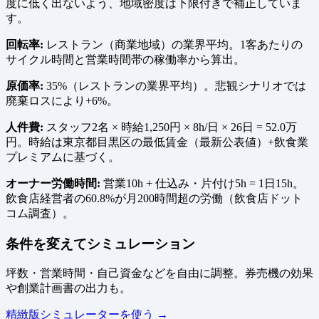
度に低く出ないよう、地域密度は下限付きで補正していま
す。
回転率:
レストラン（商業地域）の業界平均。1客あたりの
サイクル時間と営業時間帯の稼働率から算出。
原価率:
35%（レストランの業界平均）。悲観シナリオでは
廃棄ロスにより+6%。
人件費:
スタッフ2名 × 時給1,250円 × 8h/日 × 26日 = 52.0万
円。時給は東京都目黒区の最低賃金（最新公表値）+飲食業
プレミアムに基づく。
オーナー労働時間:
営業10h + 仕込み・片付け5h = 1日15h。
飲食店経営者の60.8%が月200時間超の労働（飲食店ドット
コム調査）。
条件を変えてシミュレーション
坪数・営業時間・自己資金などを自由に調整。券売機の効果
や創業計画書の出力も。
精緻版シミュレーターを使う →