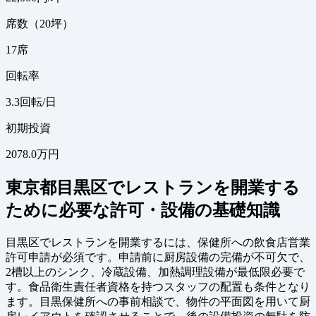
席数（20坪）
17
席
回転率
3.3
回転/日
初期投資
2078.0万円
東京都目黒区でレストランを開業する
ために必要な許可・設備の基礎知識
目黒区でレストランを開業するには、保健所への飲食店営業
許可申請が必須です。申請前に厨房設備の完備が不可欠で、
2槽以上のシンク、冷蔵設備、加熱調理設備が最低限必要で
す。食品衛生責任者資格を持つスタッフの配置も条件となり
ます。目黒保健所への事前相談で、物件の平面図を用いて厨