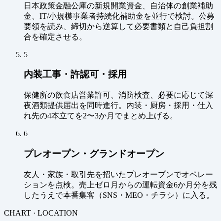
日本政策金融公庫の新規開業資金、自治体の創業補助
金、IT/小規模事業者持続化補助金を並行で検討。公募
要領を読み、締切から逆算して必要書類と自己負担割
合を確定させる。
5
内装工事・許認可・採用
保健所の飲食店営業許可、消防検査、必要に応じて深
夜酒類提供届出を同時進行。内装・厨房・採用・仕入
れ先の4本立てを2〜3か月でまとめ上げる。
6
プレオープン・グランドオープン
友人・家族・取引先を招いたプレオープンでオペレー
ションを点検。売上ゼロ月からの運転資金6か月分を残
したうえで本番集客（SNS・MEO・チラシ）に入る。
CHART · LOCATION