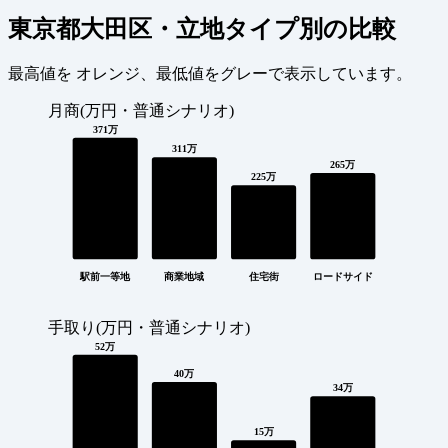
東京都大田区・立地タイプ別の比較
最高値を
オレンジ
、最低値を
グレー
で表示しています。
月商(万円・普通シナリオ)
371万
311万
265万
225万
駅前一等地
商業地域
住宅街
ロードサイド
手取り(万円・普通シナリオ)
52万
40万
34万
15万