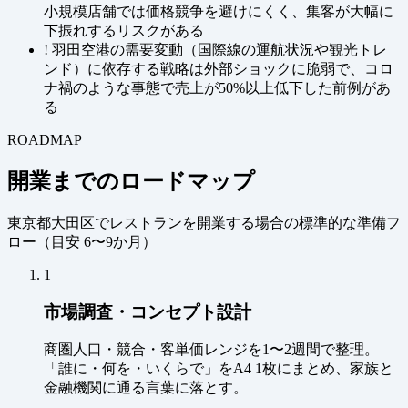
小規模店舗では価格競争を避けにくく、集客が大幅に
下振れするリスクがある
!
羽田空港の需要変動（国際線の運航状況や観光トレ
ンド）に依存する戦略は外部ショックに脆弱で、コロ
ナ禍のような事態で売上が50%以上低下した前例があ
る
ROADMAP
開業までのロードマップ
東京都大田区でレストランを開業する場合の標準的な準備フ
ロー（
目安 6〜9か月
）
1
市場調査・コンセプト設計
商圏人口・競合・客単価レンジを1〜2週間で整理。
「誰に・何を・いくらで」をA4 1枚にまとめ、家族と
金融機関に通る言葉に落とす。