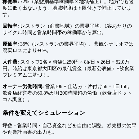
稼働率:
72%（業態別基準稼働率 × 地域補正）。地方でも過
度に低く出ないよう、地域密度は下限付きで補正していま
す。
回転率:
レストラン（商業地域）の業界平均。1客あたりの
サイクル時間と営業時間帯の稼働率から算出。
原価率:
35%（レストランの業界平均）。悲観シナリオでは
廃棄ロスにより+6%。
人件費:
スタッフ2名 × 時給1,250円 × 8h/日 × 26日 = 52.0万
円。時給は東京都大田区の最低賃金（最新公表値）+飲食業
プレミアムに基づく。
オーナー労働時間:
営業10h + 仕込み・片付け5h = 1日15h。
飲食店経営者の60.8%が月200時間超の労働（飲食店ドット
コム調査）。
条件を変えてシミュレーション
坪数・営業時間・自己資金などを自由に調整。券売機の効果
や創業計画書の出力も。