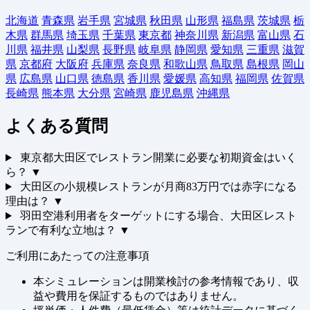
北海道
青森県
岩手県
宮城県
秋田県
山形県
福島県
茨城県
栃
木県
群馬県
埼玉県
千葉県
東京都
神奈川県
新潟県
富山県
石
川県
福井県
山梨県
長野県
岐阜県
静岡県
愛知県
三重県
滋賀
県
京都府
大阪府
兵庫県
奈良県
和歌山県
鳥取県
島根県
岡山
県
広島県
山口県
徳島県
香川県
愛媛県
高知県
福岡県
佐賀県
長崎県
熊本県
大分県
宮崎県
鹿児島県
沖縄県
よくある質問
東京都大田区でレストラン開業に必要な初期資金はいく
ら？
▼
大田区の小規模レストランが月商83万円では赤字になる
理由は？
▼
羽田空港利用者をターゲットにする場合、大田区レスト
ランで有利な立地は？
▼
ご利用にあたっての注意事項
本シミュレーションは開業検討の参考情報であり、収
益や費用を保証するものではありません。