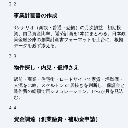
2
事業計画書の作成
3シナリオ（楽観・普通・悲観）の月次損益、初期投
資、自己資金比率、返済計画を1本にまとめる。日本政
策金融公庫の創業計画書フォーマットを土台に、根拠
データを必ず添える。
3
物件探し・内見・仮押さえ
駅前・商業・住宅街・ロードサイドで家賃・坪単価・
人流を比較。スケルトン or 居抜きを判断し、保証金と
造作費の総額で再シミュレーション。1〜2か月を見込
む。
4
資金調達（創業融資・補助金申請）