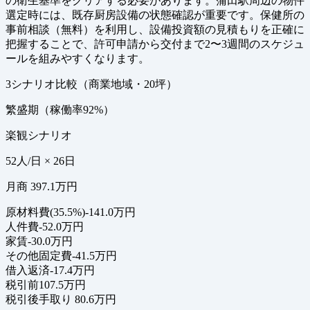
の衛生基準をクリアする必要があります。蒲田駅周辺の物件
選定時には、既存厨房設備の状態確認が重要です。保健所の
事前相談（無料）を利用し、設備投資額の見積もりを正確に
把握することで、許可申請から交付まで2〜3週間のスケジュ
ールを組みやすくなります。
3シナリオ比較（商業地域・20坪）
繁盛期（稼働率92%）
楽観シナリオ
52人/日 × 26日
月商 397.1万円
原材料費(35.5%)
-141.0万円
人件費
-52.0万円
家賃
-30.0万円
その他固定費
-41.5万円
借入返済
-17.4万円
税引前
107.5万円
税引後手取り
80.6万円