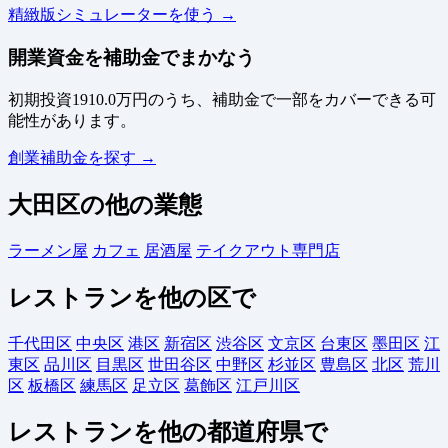
精緻版シミュレーターを使う →
開業資金を補助金でまかなう
初期投資1910.0万円のうち、補助金で一部をカバーできる可
能性があります。
創業補助金を探す →
大田区の他の業態
ラーメン屋
カフェ
居酒屋
テイクアウト専門店
レストランを他の区で
千代田区
中央区
港区
新宿区
渋谷区
文京区
台東区
墨田区
江
東区
品川区
目黒区
世田谷区
中野区
杉並区
豊島区
北区
荒川
区
板橋区
練馬区
足立区
葛飾区
江戸川区
レストランを他の都道府県で