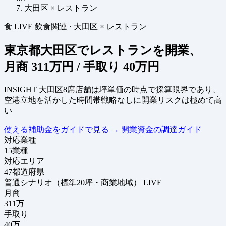
大田区 × レストラン
食
LIVE
飲食関連
·
大田区 × レストラン
東京都大田区でレストランを開業、
月商
311万円
/ 手取り
40万円
INSIGHT
大田区8席店舗は坪単価の時点で採算限界であり、
空港立地を活かした時間帯戦略なしに開業リスクは極めて高
い
使える補助金をガイドで見る
→
開業資金の調達ガイド
対応業種
15
業種
対応エリア
47
都道府県
普通シナリオ（標準20坪・商業地域）
LIVE
月商
311
万
手取り
40
万