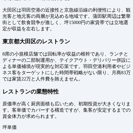
大田区は羽田空港の近接性と京急線沿線の利便性により、観
光客と地元客の両層が見込める地域です。蒲田駅周辺は繁華
街として飲食競争が激しく、坪15000円の家賃帯では立地選
定が収益を左右します。
東京都大田区のレストラン
8席の小規模店舗では回転率が収益の根幹であり、ランチと
ディナーの二部制運用か、テイクアウト・デリバリー併設に
よる単価補填が現実的な対応策です。羽田空港利用者やビジ
ネス客をターゲットにした時間帯戦略がない限り、月商83万
では家賃22万と人件費を賄えません。
レストランの業態特性
原価率が高く厨房面積も広いため、初期投資が大きくなりま
す。客単価でカバーする構造ですが、集客が安定するまでの
資金体力が求められます。
坪単価