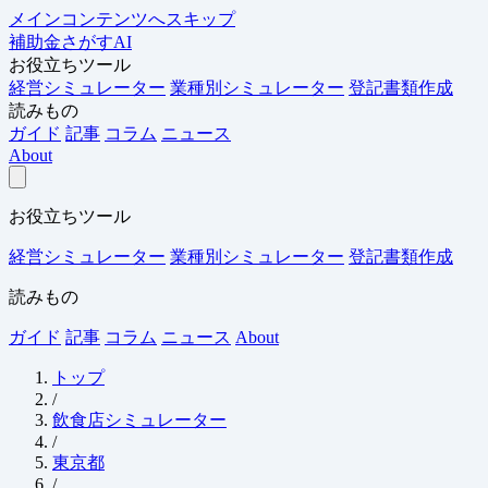
メインコンテンツへスキップ
補助金さがすAI
お役立ちツール
経営シミュレーター
業種別シミュレーター
登記書類作成
読みもの
ガイド
記事
コラム
ニュース
About
お役立ちツール
経営シミュレーター
業種別シミュレーター
登記書類作成
読みもの
ガイド
記事
コラム
ニュース
About
トップ
/
飲食店シミュレーター
/
東京都
/