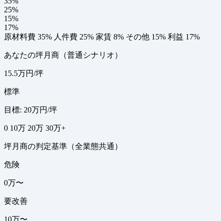
35%
25%
15%
17%
原材料費 35%
人件費 25%
家賃 8%
その他 15%
利益 17%
あなたの坪月商（普通シナリオ）
15.5万円/坪
標準
目標: 20万円/坪
0
10万
20万
30万+
坪月商の判定基準（全業態共通）
危険
0万〜
要改善
10万〜