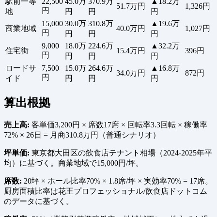
駅前一等
22,500
45.0万
370.9万
▲18.2万
51.7万円
1,326円
円
地
円
円
円
15,000
30.0万
310.8万
▲19.6万
商業地域
40.0万円
1,027円
円
円
円
円
9,000
18.0万
224.6万
▲32.2万
住宅街
15.4万円
396円
円
円
円
円
ロードサ
7,500
15.0万
264.6万
▲16.8万
34.0万円
872円
円
イド
円
円
円
算出根拠
売上高:
客単価3,200円 × 席数17席 × 回転率3.3回転 × 稼働率
72% × 26日 = 月商310.8万円（普通シナリオ）
坪単価:
東京都大田区の飲食店テナント相場（2024-2025年平
均）に基づく。商業地域で15,000円/坪。
席数:
20坪 × ホール比率70% × 1.8席/坪 × 実効率70% = 17席。
厨房面積比率は花王プロフェッショナル/飲食店ドットコム
のデータに基づく。