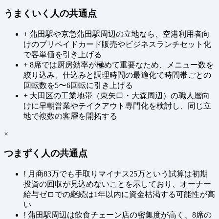
うまくいく人の共通点
+
蒲田駅や京急蒲田駅周辺の立地なら、空港利用者向
けのプリペイドカード販売やビジネスランチセット化
で客単価を引き上げる
+
8席では厨房効率が極めて重要なため、メニュー数を
絞り込み、仕込みと調理時間の最適化で時間帯ごとの
回転数を5〜6回転に引き上げる
+
大田区の工業地帯（東矢口・大森周辺）の職人層向
けに早朝営業やテイクアウト専門化を検討し、同じ立
地で複数の客層を開拓する
×
つまずく人の共通点
!
月商83万でも手取りマイナス25万という試算は初期
投資の回収が見込めないことを示しており、オーナー
給与ゼロでの継続は1年以内に資金枯渇する可能性が高
い
!
蒲田駅周辺は飲食チェーン店の密集度が高く、8席の