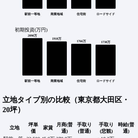
駅前一等地
商業地域
住宅街
ロードサイド
初期投資(万円)
2090万
1910万
1766万
1730万
駅前一等地
商業地域
住宅街
ロードサイド
立地タイプ別の比較（東京都大田区・
20坪）
坪単
月商(普
手取り
手取り
時給(普
立地
家賃
価
通)
(普通)
(悲観)
通)