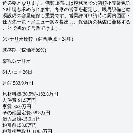
途必要となります。酒類販売には税務署での酒類小売業免許
の申請も求められます。冬季の営業を想定し、暖房設備と給
湯設備の容量確保も重要です。営業許可申請時に厨房図面・
仕入先一覧・メニュー案を提出し、保健所の検査に合格する
ことで初めて営業できます。
3シナリオ比較（商業地域・24坪）
繁盛期（稼働率89%）
楽観シナリオ
64人/日 × 26日
月商 533.9万円
原材料費(30.5%)
-162.8万円
人件費
-91.5万円
家賃
-36.0万円
その他固定費
-58.8万円
借入返済
-15.9万円
税引前
158.0万円
税引後手取り
118.5万円