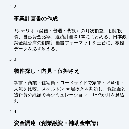
2
事業計画書の作成
3シナリオ（楽観・普通・悲観）の月次損益、初期投
資、自己資金比率、返済計画を1本にまとめる。日本政
策金融公庫の創業計画書フォーマットを土台に、根拠
データを必ず添える。
3
物件探し・内見・仮押さえ
駅前・商業・住宅街・ロードサイドで家賃・坪単価・
人流を比較。スケルトン or 居抜きを判断し、保証金と
造作費の総額で再シミュレーション。1〜2か月を見込
む。
4
資金調達（創業融資・補助金申請）