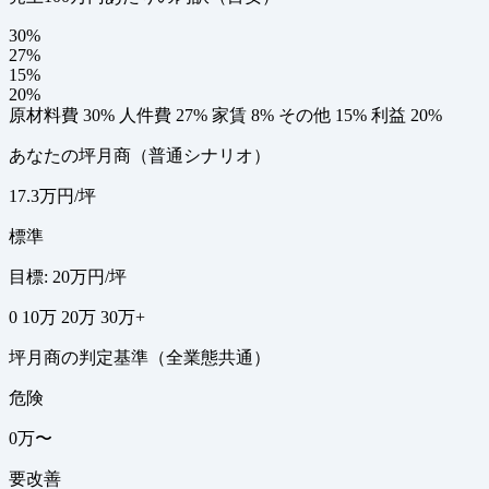
30%
27%
15%
20%
原材料費 30%
人件費 27%
家賃 8%
その他 15%
利益 20%
あなたの坪月商（普通シナリオ）
17.3万円/坪
標準
目標: 20万円/坪
0
10万
20万
30万+
坪月商の判定基準（全業態共通）
危険
0万〜
要改善