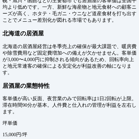
幌・旭川・函館などの主要都市でも居酒屋の客単価は全国平
均より低めです。一方、新鮮な海産物と地元食材への顧客ニ
ーズが高く、ホタテ・毛ガニ・ウニなど道産食材を打ち出す
ことでメニュー差別化が図れる市場でもあります。
北海道の居酒屋
北海道の居酒屋経営は冬季売上の確保が最大課題で、暖房費
や除雪費用など固定費増加への備えが欠かせません。客単価
が3,000〜4,000円に抑制される傾向があるため、回転率向上
と地元常連客の確保による安定化が利益改善の軸になりま
す。
居酒屋の業態特性
客単価が高い反面、夜営業のみで回転率は1日2回転が上限。
滞在時間90分が基本。人件費と仕入れの管理が利益を左右し
ます。
坪単価
15,000
円/坪