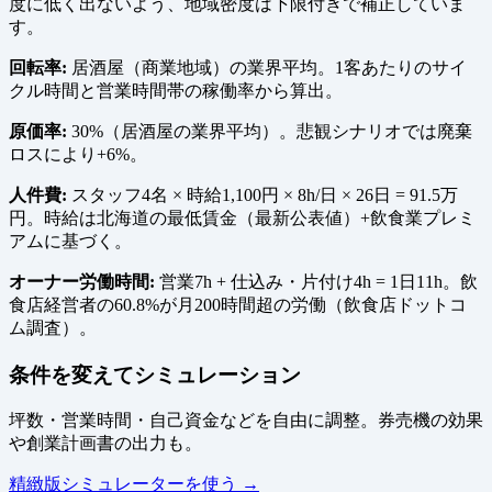
度に低く出ないよう、地域密度は下限付きで補正していま
す。
回転率:
居酒屋（商業地域）の業界平均。1客あたりのサイ
クル時間と営業時間帯の稼働率から算出。
原価率:
30%（居酒屋の業界平均）。悲観シナリオでは廃棄
ロスにより+6%。
人件費:
スタッフ4名 × 時給1,100円 × 8h/日 × 26日 = 91.5万
円。時給は北海道の最低賃金（最新公表値）+飲食業プレミ
アムに基づく。
オーナー労働時間:
営業7h + 仕込み・片付け4h = 1日11h。飲
食店経営者の60.8%が月200時間超の労働（飲食店ドットコ
ム調査）。
条件を変えてシミュレーション
坪数・営業時間・自己資金などを自由に調整。券売機の効果
や創業計画書の出力も。
精緻版シミュレーターを使う →