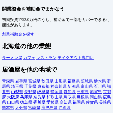
開業資金を補助金でまかなう
初期投資1752.0万円のうち、補助金で一部をカバーできる可
能性があります。
創業補助金を探す →
北海道の他の業態
ラーメン屋
カフェ
レストラン
テイクアウト専門店
居酒屋を他の地域で
青森県
岩手県
宮城県
秋田県
山形県
福島県
茨城県
栃木県
群
馬県
埼玉県
千葉県
東京都
神奈川県
新潟県
富山県
石川県
福
井県
山梨県
長野県
岐阜県
静岡県
愛知県
三重県
滋賀県
京都
府
大阪府
兵庫県
奈良県
和歌山県
鳥取県
島根県
岡山県
広島
県
山口県
徳島県
香川県
愛媛県
高知県
福岡県
佐賀県
長崎県
熊本県
大分県
宮崎県
鹿児島県
沖縄県