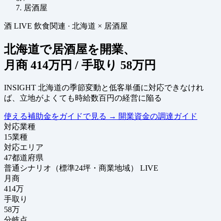
居酒屋
酒
LIVE
飲食関連
·
北海道 × 居酒屋
北海道で居酒屋を開業、
月商
414万円
/ 手取り
58万円
INSIGHT
北海道の季節変動と低客単価に対応できなけれ
ば、立地がよくても時給数百円の経営に陥る
使える補助金をガイドで見る
→
開業資金の調達ガイド
対応業種
15
業種
対応エリア
47
都道府県
普通シナリオ（標準24坪・商業地域）
LIVE
月商
414
万
手取り
58
万
分岐点