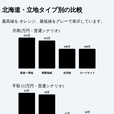
北海道・立地タイプ別の比較
最高値を
オレンジ
、最低値を
グレー
で表示しています。
月商(万円・普通シナリオ)
455万
414万
290万
290万
駅前一等地
商業地域
住宅街
ロードサイド
手取り(万円・普通シナリオ)
61万
58万
18万
15万