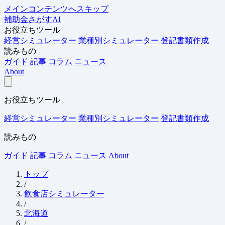
メインコンテンツへスキップ
補助金さがすAI
お役立ちツール
経営シミュレーター
業種別シミュレーター
登記書類作成
読みもの
ガイド
記事
コラム
ニュース
About
お役立ちツール
経営シミュレーター
業種別シミュレーター
登記書類作成
読みもの
ガイド
記事
コラム
ニュース
About
トップ
/
飲食店シミュレーター
/
北海道
/