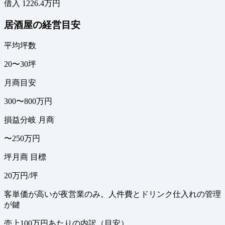
借入 1226.4万円
居酒屋の経営目安
平均坪数
20〜30坪
月商目安
300〜800万円
損益分岐 月商
〜250万円
坪月商 目標
20万円/坪
客単価が高いが夜営業のみ。人件費とドリンク仕入れの管理
が鍵
売上100万円あたりの内訳（目安）