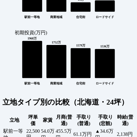
駅前一等地
商業地域
住宅街
ロードサイド
初期投資(万円)
1968万
1752万
1579万
1536万
駅前一等地
商業地域
住宅街
ロードサイド
立地タイプ別の比較（北海道・24坪）
坪単
月商(普
手取り
手取り
時給(普
立地
家賃
価
通)
(普通)
(悲観)
通)
駅前一等
22,500
54.0万
455.5万
▲34.6万
61.1万円
2,138円
円