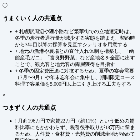
◯
うまくいく人の共通点
+
札幌駅周辺や狸小路など繁華街での立地選定時は、
冬季の歩行者通行量が減少する実態を踏まえ、契約時
から3年目以降の採算を見直すシナリオを用意する
+
地元の漁港や農場との直仕入れ体制を構築し、「函
館産毛ガニ」「富良野野菜」など産地名を全面に出す
ことで、観光客と地元客の両層獲得を目指す
+
冬季の固定費圧迫に対抗するため、夏季の宴会需要
（7月〜9月）や年末忘年会に集中し、期間限定コース
料理で客単価を5,000円以上に引き上げる工夫をする
×
つまずく人の共通点
!
月商196万円で家賃22万円（約11%）という低めの賃
料比率にもかかわらず、税引後手取りが18万円に留ま
るため、人件費・食材費・光熱費の削減余地が極めて