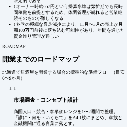
限定的である
!
オーナー時給657円という採算水準は繁忙期でも長時
間稼働を前提とするため、体調管理が崩れると営業継
続そのものが難しくなる
!
冬季の極端な客足減少により、11月〜3月の売上が月
商100万円前後に落ち込む可能性があり、年間を通じた
資金繰り管理が難しい
ROADMAP
開業までのロードマップ
北海道で居酒屋を開業する場合の標準的な準備フロー（
目安
6〜9か月
）
1
市場調査・コンセプト設計
商圏人口・競合・客単価レンジを1〜2週間で整理。
「誰に・何を・いくらで」をA4 1枚にまとめ、家族と
金融機関に通る言葉に落とす。