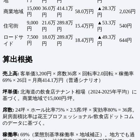
地
円
円
円
15,000
36.0万
414.1万
▲28.3万
商業地域
58.0万円
2,026円
円
円
円
円
9,000
21.6万
289.8万
▲53.3万
住宅街
15.4万円
540円
円
円
円
円
ロードサ
7,500
18.0万
289.8万
▲49.3万
18.4万円
644円
円
イド
円
円
円
算出根拠
売上高:
客単価3,200円 × 席数36席 × 回転率2.0回転 × 稼働率
69% × 26日 = 月商414.1万円（普通シナリオ）
坪単価:
北海道の飲食店テナント相場（2024-2025年平均）に
基づく。商業地域で15,000円/坪。
席数:
24坪 × ホール比率75% × 2.5席/坪 × 実効率80% = 36席。
厨房面積比率は花王プロフェッショナル/飲食店ドットコム
のデータに基づく。
稼働率:
69%（業態別基準稼働率 × 地域補正）。地方でも過