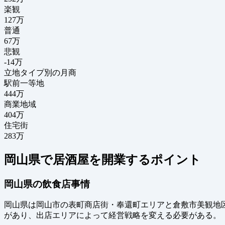
楽観
127万
普通
67万
悲観
-14万
立地タイプ別の月商
駅前一等地
444万
商業地域
404万
住宅街
283万
岡山県で居酒屋を開業するポイント
岡山県の飲食店事情
岡山県は岡山市の表町商店街・奉還町エリアと倉敷市美観地
があり、出店エリアによって経営戦略を変える必要がある。