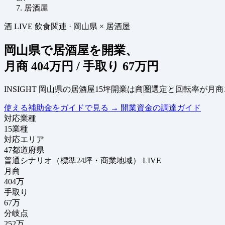
居酒屋
酒
LIVE
飲食関連
·
岡山県 × 居酒屋
岡山県で居酒屋を開業、
月商
404万円
/ 手取り
67万円
INSIGHT
岡山県の居酒屋15坪開業は商圏選定と回転率が月商
使える補助金をガイドで見る
→
開業資金の調達ガイド
対応業種
15
業種
対応エリア
47
都道府県
普通シナリオ（標準24坪・商業地域）
LIVE
月商
404
万
手取り
67
万
分岐点
252
万