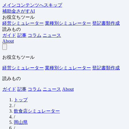
メインコンテンツへスキップ
補助金さがすAI
お役立ちツール
経営シミュレーター
業種別シミュレーター
登記書類作成
読みもの
ガイド
記事
コラム
ニュース
About
お役立ちツール
経営シミュレーター
業種別シミュレーター
登記書類作成
読みもの
ガイド
記事
コラム
ニュース
About
トップ
/
飲食店シミュレーター
/
岡山県
/