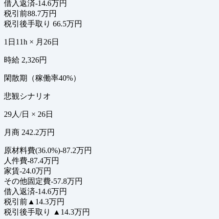
借入返済
-14.6万円
税引前
88.7万円
税引後手取り
66.5万円
1日11h × 月26日
時給 2,326円
閑散期（稼働率40%）
悲観シナリオ
29人/日 × 26日
月商 242.2万円
原材料費(36.0%)
-87.2万円
人件費
-87.4万円
家賃
-24.0万円
その他固定費
-57.8万円
借入返済
-14.6万円
税引前
▲14.3万円
税引後手取り
▲14.3万円