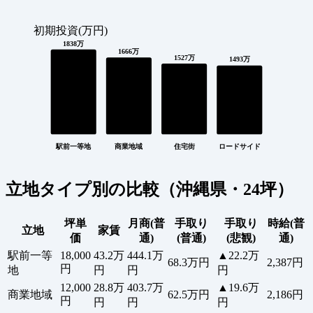
初期投資(万円)
1838万
1666万
1527万
1493万
駅前一等地
商業地域
住宅街
ロードサイド
立地タイプ別の比較（沖縄県・24坪）
坪単
月商(普
手取り
手取り
時給(普
立地
家賃
価
通)
(普通)
(悲観)
通)
駅前一等
18,000
43.2万
444.1万
▲22.2万
68.3万円
2,387円
円
地
円
円
円
12,000
28.8万
403.7万
▲19.6万
商業地域
62.5万円
2,186円
円
円
円
円