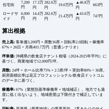
7,200
17.3万
282.6万
▲46.8万
住宅街
19.0万円
663円
円
円
円
円
ロードサ
6,000
14.4万
282.6万
▲43.6万
21.4万円
747円
円
イド
円
円
円
算出根拠
売上高:
客単価3,200円 × 席数36席 × 回転率2.0回転 × 稼働率
67% × 26日 = 月商403.7万円（普通シナリオ）
坪単価:
沖縄県の飲食店テナント相場（2024-2025年平均）に
基づく。商業地域で12,000円/坪。
席数:
24坪 × ホール比率75% × 2.5席/坪 × 実効率80% = 36席。
厨房面積比率は花王プロフェッショナル/飲食店ドットコム
のデータに基づく。
稼働率:
67%（業態別基準稼働率 × 地域補正）。地方でも過
度に低く出ないよう、地域密度は下限付きで補正していま
す。
回転率:
居酒屋（商業地域）の業界平均。1客あたりのサイ