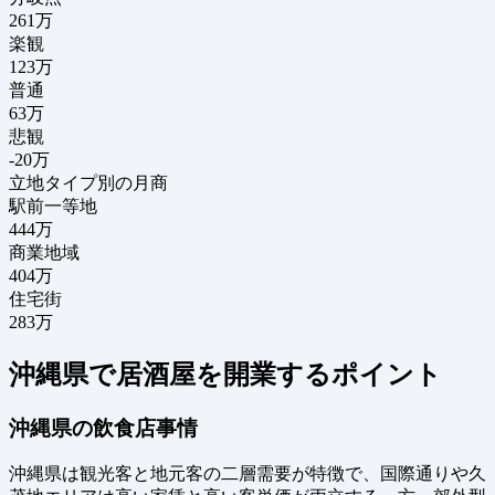
261
万
楽観
123万
普通
63万
悲観
-20万
立地タイプ別の月商
駅前一等地
444万
商業地域
404万
住宅街
283万
沖縄県で居酒屋を開業するポイント
沖縄県の飲食店事情
沖縄県は観光客と地元客の二層需要が特徴で、国際通りや久