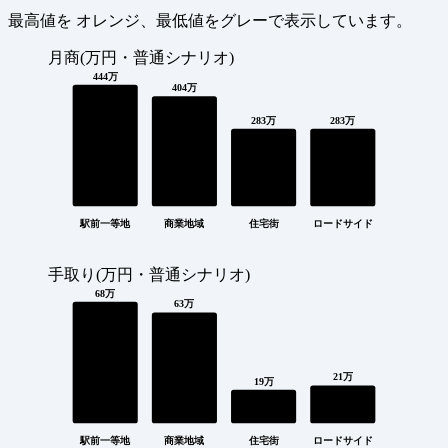
最高値を
オレンジ
、最低値を
グレー
で表示しています。
月商(万円・普通シナリオ)
444万
404万
283万
283万
駅前一等地
商業地域
住宅街
ロードサイド
手取り(万円・普通シナリオ)
68万
63万
21万
19万
駅前一等地
商業地域
住宅街
ロードサイド