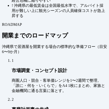
経営危機に陥りやすい
!
沖縄県の最低賃金は全国最低水準で、アルバイト採
用が難しい上に観光シーズンの人員確保コストが急上
昇する
ROADMAP
開業までのロードマップ
沖縄県で居酒屋を開業する場合の標準的な準備フロー（
目安
6〜9か月
）
1
市場調査・コンセプト設計
商圏人口・競合・客単価レンジを1〜2週間で整理。
「誰に・何を・いくらで」をA4 1枚にまとめ、家族と
金融機関に通る言葉に落とす。
2