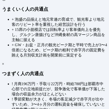
うまくいく人の共通点
+
泡盛の品揃えと地元常連の育成で、観光客より地元
客のリピート率を重視した経営設計を行う
+
15席の小規模店では回転率より客単価向上を優先
し、グルクン唐揚げなど沖縄食材の高マージン商品を
主軸に据える
+
GW・お盆・正月の観光ピーク期と平時で売上が3〜4
倍差になるため、ピーク期の粗利で赤字月の固定費を
賄える月別収支計画を開業前に策定する
×
つまずく人の共通点
!
月商196万円・手取り22万円・時給788円は那覇市中
心部での立地前提だが、競争激化で客単価が下落した
場合の収益余力がほとんどない
!
季節変動が大きく、冬場の客足減少で赤字月が出や
すいため、3〜4ヶ月分の運転資金を確保していないと