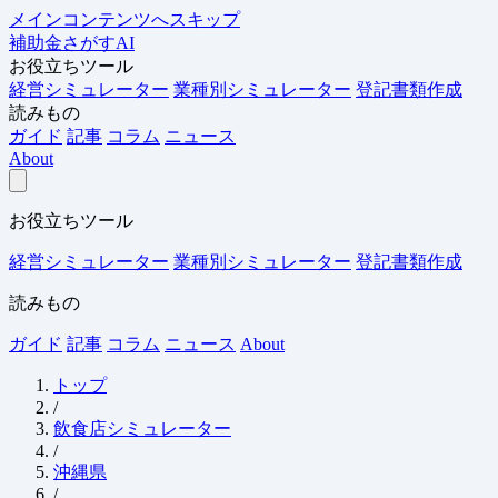
メインコンテンツへスキップ
補助金さがすAI
お役立ちツール
経営シミュレーター
業種別シミュレーター
登記書類作成
読みもの
ガイド
記事
コラム
ニュース
About
お役立ちツール
経営シミュレーター
業種別シミュレーター
登記書類作成
読みもの
ガイド
記事
コラム
ニュース
About
トップ
/
飲食店シミュレーター
/
沖縄県
/