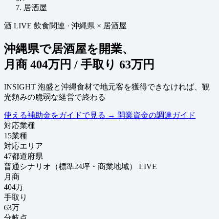
居酒屋
酒
LIVE
飲食関連
·
沖縄県 × 居酒屋
沖縄県で居酒屋を開業、
月商
404万円
/ 手取り
63万円
INSIGHT
泡盛と沖縄食材で地元客を獲得できなければ、観
光頼みの脆弱な経営で終わる
使える補助金をガイドで見る
→
開業資金の調達ガイド
対応業種
15
業種
対応エリア
47
都道府県
普通シナリオ（標準24坪・商業地域）
LIVE
月商
404
万
手取り
63
万
分岐点