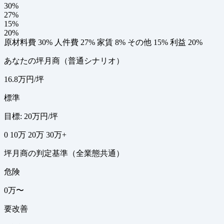
30%
27%
15%
20%
原材料費 30%
人件費 27%
家賃 8%
その他 15%
利益 20%
あなたの坪月商（普通シナリオ）
16.8万円/坪
標準
目標: 20万円/坪
0
10万
20万
30万+
坪月商の判定基準（全業態共通）
危険
0万〜
要改善