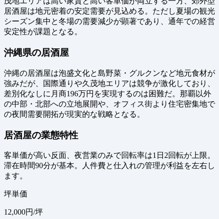
茂地エリアは高い家賃と高い客単価が両立する一方、郊外型
居酒屋は地元密着の安定需要が見込める。ただし夏場の観光
シーズン集中と冬場の需要減少が顕著であり、通年での経営
安定性が課題となる。
沖縄県の居酒屋
沖縄の居酒屋は泡盛文化と島野菜・グルクンなど地元食材が
強みだが、国際通りや久茂地エリアは競争が激化しており、
差別化なしに月商196万円を実現するのは困難だ。那覇以外
の中部・北部への立地展開や、オフィス街より住宅密集地で
の夜間需要開拓が現実的な戦略となる。
居酒屋の業態特性
客単価が高い反面、夜営業のみで回転率は1日2回転が上限。
滞在時間90分が基本。人件費と仕入れの管理が利益を左右し
ます。
坪単価
12,000
円/坪