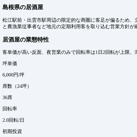
島根県の居酒屋
松江駅前・出雲市駅周辺の限定的な商圏に客足が偏るため、立地
と農漁業従事者など地元の定期利用客を取り込む営業方針が
居酒屋の業態特性
客単価が高い反面、夜営業のみで回転率は1日2回転が上限。
坪単価
6,000
円/坪
席数（24坪）
36
席
回転率
2.0
回転/日
初期投資