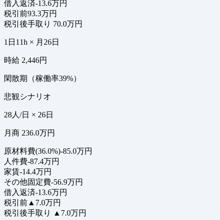
借入返済
-13.6万円
税引前
93.3万円
税引後手取り
70.0万円
1日11h × 月26日
時給 2,446円
閑散期（稼働率39%）
悲観シナリオ
28人/日 × 26日
月商 236.0万円
原材料費(36.0%)
-85.0万円
人件費
-87.4万円
家賃
-14.4万円
その他固定費
-56.9万円
借入返済
-13.6万円
税引前
▲7.0万円
税引後手取り
▲7.0万円