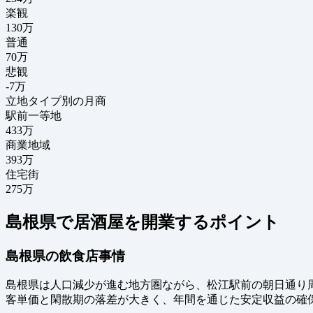
楽観
130万
普通
70万
悲観
-7万
立地タイプ別の月商
駅前一等地
433万
商業地域
393万
住宅街
275万
島根県で居酒屋を開業するポイント
島根県の飲食店事情
島根県は人口減少が進む地方圏ながら、松江駅前の朝日通り
客単価と閑散期の落差が大きく、年間を通じた安定収益の確