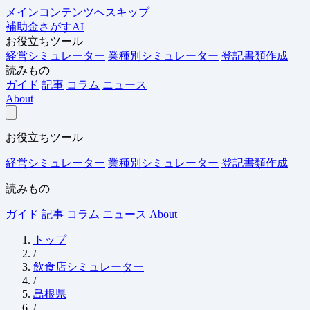
メインコンテンツへスキップ
補助金さがすAI
お役立ちツール
経営シミュレーター
業種別シミュレーター
登記書類作成
読みもの
ガイド
記事
コラム
ニュース
About
お役立ちツール
経営シミュレーター
業種別シミュレーター
登記書類作成
読みもの
ガイド
記事
コラム
ニュース
About
トップ
/
飲食店シミュレーター
/
島根県
/