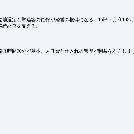
選定と常連客の確保が経営の根幹になる。15坪・月商196万円
継続経営を支える。
滞在時間90分が基本。人件費と仕入れの管理が利益を左右しま