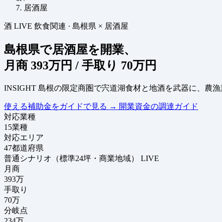
居酒屋
酒
LIVE
飲食関連
·
島根県 × 居酒屋
島根県で居酒屋を開業、
月商
393万円
/ 手取り
70万円
INSIGHT
島根の限定商圏で宍道湖食材と地酒を武器に、農漁
使える補助金をガイドで見る
→
開業資金の調達ガイド
対応業種
15
業種
対応エリア
47
都道府県
普通シナリオ（標準24坪・商業地域）
LIVE
月商
393
万
手取り
70
万
分岐点
234
万