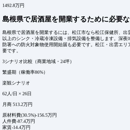
1492.8万円
島根県で居酒屋を開業するために必要な
島根県で居酒屋を開業するには、松江市なら松江保健所、出
以上のシンク・冷蔵冷凍設備・排気設備を整備します。深夜
防署への防火対象物使用開始届も必要です。松江・出雲エリア
要です。
3シナリオ比較（商業地域・24坪）
繁盛期（稼働率86%）
楽観シナリオ
62人/日 × 26日
月商 513.2万円
原材料費(30.5%)
-156.5万円
人件費
-87.4万円
家賃
-14.4万円