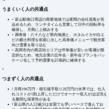
うまくいく人の共通点
+
富山駅南口周辺の商業地域では夜間の会社員客が見
込めるため、ランチタイムも営業して日中の回転率を
確保し、月商に上積みする
+
満寿泉・八十八など県内地酒と、ホタルイカや白エ
ビの郷土料理を前面に出した高単価メニューで観光客
向け需要を取り込む
+
高岡市内の商店街エリアは坪単価が安いが客層が限
定的なため、地元企業の忘年会・新年会プランをパッ
ケージ化して予約需要を計画的に確保する
×
つまずく人の共通点
!
月商196万円・税引後手取り28万円の水準では、仕入
れコストが1割上昇しただけでオーナー収入がほぼ消え
る脆弱な採算性がある
!
富山県の人口減少は全国でも早いペースで進んでお