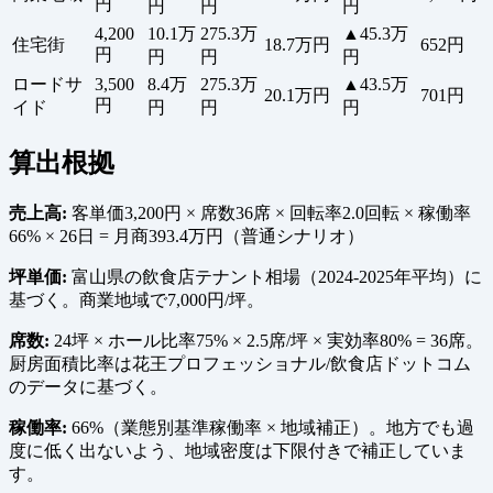
円
円
円
円
4,200
10.1万
275.3万
▲45.3万
住宅街
18.7万円
652円
円
円
円
円
ロードサ
3,500
8.4万
275.3万
▲43.5万
20.1万円
701円
円
イド
円
円
円
算出根拠
売上高:
客単価3,200円 × 席数36席 × 回転率2.0回転 × 稼働率
66% × 26日 = 月商393.4万円（普通シナリオ）
坪単価:
富山県の飲食店テナント相場（2024-2025年平均）に
基づく。商業地域で7,000円/坪。
席数:
24坪 × ホール比率75% × 2.5席/坪 × 実効率80% = 36席。
厨房面積比率は花王プロフェッショナル/飲食店ドットコム
のデータに基づく。
稼働率:
66%（業態別基準稼働率 × 地域補正）。地方でも過
度に低く出ないよう、地域密度は下限付きで補正していま
す。