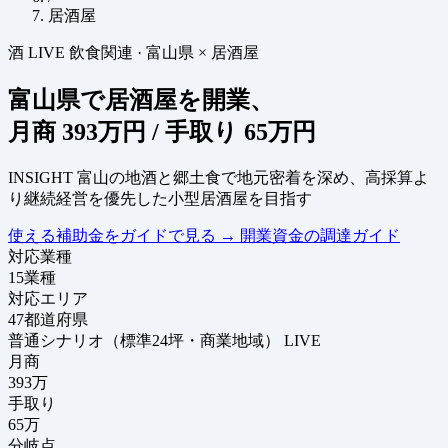
居酒屋
酒
LIVE
飲食関連
·
富山県 × 居酒屋
富山県で居酒屋を開業、
月商
393万円
/ 手取り
65万円
INSIGHT
富山の地酒と郷土食で地元密着を深め、高採算よ
り継続経営を優先した小型居酒屋を目指す
使える補助金をガイドで見る
→
開業資金の調達ガイド
対応業種
15
業種
対応エリア
47
都道府県
普通シナリオ（標準24坪・商業地域）
LIVE
月商
393
万
手取り
65
万
分岐点