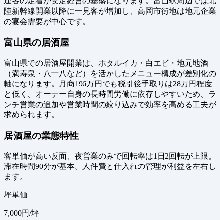
連客の定着が安定経営の基盤になります。富山駅周辺では北
陸新幹線開業以降に一見客が増加し、高岡市街地は地元企業
の宴会需要が中心です。
富山県の居酒屋
富山県での居酒屋開業は、ホタルイカ・白エビ・地元地酒
（満寿泉・八十八など）を活かしたメニュー構成が差別化の
軸になります。月商196万円でも税引後手取りは28万円程度
と低く、オーナー自身の長時間労働に依存しやすいため、ラ
ンチ営業の追加や営業時間の絞り込みで効率を高める工夫が
求められます。
居酒屋の業態特性
客単価が高い反面、夜営業のみで回転率は1日2回転が上限。
滞在時間90分が基本。人件費と仕入れの管理が利益を左右し
ます。
坪単価
7,000
円/坪