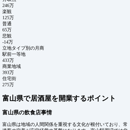
246
万
楽観
125万
普通
65万
悲観
-14万
立地タイプ別の月商
駅前一等地
433万
商業地域
393万
住宅街
275万
富山県で居酒屋を開業するポイント
富山県の飲食店事情
富山県は地域の人間関係を重視する文化が根付いており、常