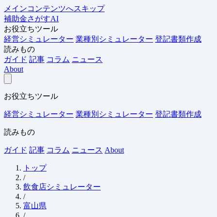
メインコンテンツへスキップ
補助金さがすAI
お役立ちツール
経営シミュレーター
業種別シミュレーター
登記書類作成
読みもの
ガイド
記事
コラム
ニュース
About
お役立ちツール
経営シミュレーター
業種別シミュレーター
登記書類作成
読みもの
ガイド
記事
コラム
ニュース
About
トップ
/
飲食店シミュレーター
/
富山県
/