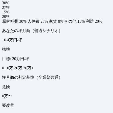
30%
27%
15%
20%
原材料費 30%
人件費 27%
家賃 8%
その他 15%
利益 20%
あなたの坪月商（普通シナリオ）
16.4万円/坪
標準
目標: 20万円/坪
0
10万
20万
30万+
坪月商の判定基準（全業態共通）
危険
0万〜
要改善