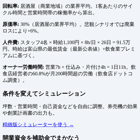
回転率:
居酒屋（商業地域）の業界平均。1客あたりのサイ
クル時間と営業時間帯の稼働率から算出。
原価率:
30%（居酒屋の業界平均）。悲観シナリオでは廃棄
ロスにより+6%。
人件費:
スタッフ4名 × 時給1,100円 × 8h/日 × 26日 = 91.5万
円。時給は富山県の最低賃金（最新公表値）+飲食業プレミ
アムに基づく。
オーナー労働時間:
営業7h + 仕込み・片付け4h = 1日11h。飲
食店経営者の60.8%が月200時間超の労働（飲食店ドットコ
ム調査）。
条件を変えてシミュレーション
坪数・営業時間・自己資金などを自由に調整。券売機の効果
や創業計画書の出力も。
精緻版シミュレーターを使う →
開業資金を補助金でまかなう