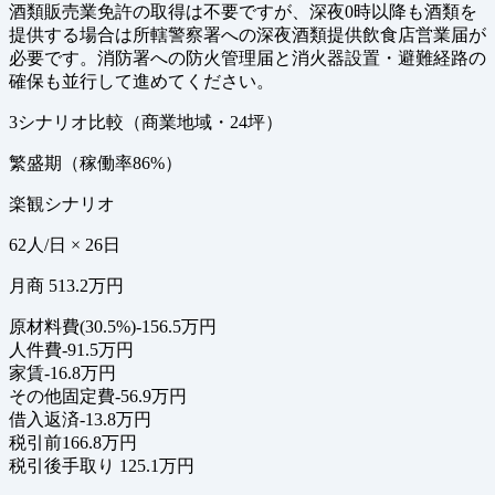
酒類販売業免許の取得は不要ですが、深夜0時以降も酒類を
提供する場合は所轄警察署への深夜酒類提供飲食店営業届が
必要です。消防署への防火管理届と消火器設置・避難経路の
確保も並行して進めてください。
3シナリオ比較（商業地域・24坪）
繁盛期（稼働率86%）
楽観シナリオ
62人/日 × 26日
月商 513.2万円
原材料費(30.5%)
-156.5万円
人件費
-91.5万円
家賃
-16.8万円
その他固定費
-56.9万円
借入返済
-13.8万円
税引前
166.8万円
税引後手取り
125.1万円