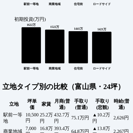
駅前一等地
商業地域
住宅街
ロードサイド
初期投資(万円)
1622万
1522万
1441万
1421万
駅前一等地
商業地域
住宅街
ロードサイド
立地タイプ別の比較（富山県・24坪）
坪単
月商(普
手取り
手取り
時給(普
立地
家賃
価
通)
(普通)
(悲観)
通)
駅前一等
10,500
25.2万
432.7万
▲10.2万
75.1万円
2,626円
円
地
円
円
円
7,000
16.8万
393.4万
▲13.8万
商業地域
64.8万円
2,267円