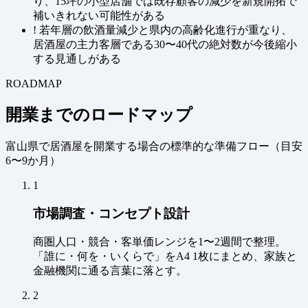
り、15坪の小型店舗では既存顧客の減少を新規開拓で
補いきれない可能性がある
!
若年層の飲酒量減少と県内の高齢化進行が重なり、
居酒屋の主力客層である30〜40代の絶対数が今後縮小
する見通しがある
ROADMAP
開業までのロードマップ
富山県で居酒屋を開業する場合の標準的な準備フロー（
目安
6〜9か月
）
1
市場調査・コンセプト設計
商圏人口・競合・客単価レンジを1〜2週間で整理。
「誰に・何を・いくらで」をA4 1枚にまとめ、家族と
金融機関に通る言葉に落とす。
2