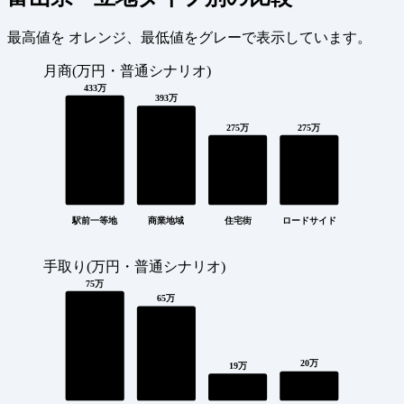
最高値を
オレンジ
、最低値を
グレー
で表示しています。
月商(万円・普通シナリオ)
433万
393万
275万
275万
駅前一等地
商業地域
住宅街
ロードサイド
手取り(万円・普通シナリオ)
75万
65万
20万
19万