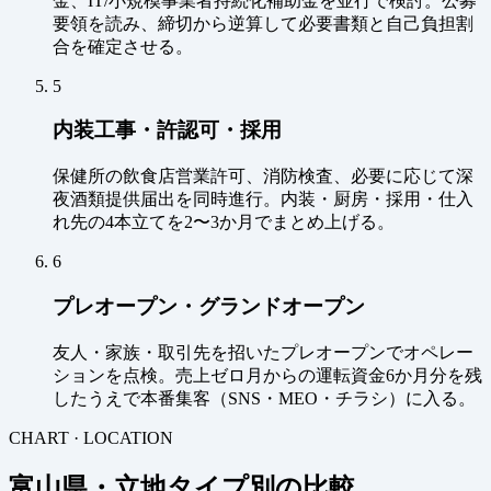
金、IT/小規模事業者持続化補助金を並行で検討。公募
要領を読み、締切から逆算して必要書類と自己負担割
合を確定させる。
5
内装工事・許認可・採用
保健所の飲食店営業許可、消防検査、必要に応じて深
夜酒類提供届出を同時進行。内装・厨房・採用・仕入
れ先の4本立てを2〜3か月でまとめ上げる。
6
プレオープン・グランドオープン
友人・家族・取引先を招いたプレオープンでオペレー
ションを点検。売上ゼロ月からの運転資金6か月分を残
したうえで本番集客（SNS・MEO・チラシ）に入る。
CHART · LOCATION
富山県・立地タイプ別の比較