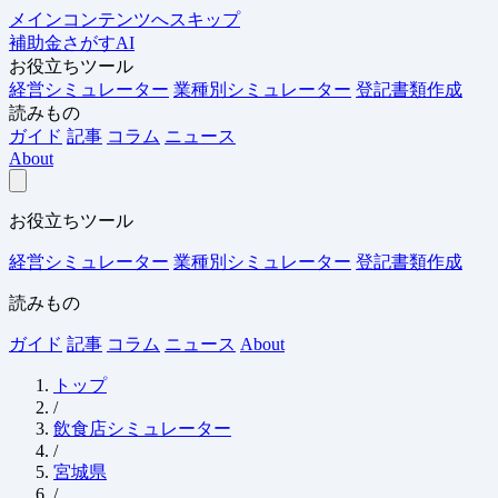
メインコンテンツへスキップ
補助金さがすAI
お役立ちツール
経営シミュレーター
業種別シミュレーター
登記書類作成
読みもの
ガイド
記事
コラム
ニュース
About
お役立ちツール
経営シミュレーター
業種別シミュレーター
登記書類作成
読みもの
ガイド
記事
コラム
ニュース
About
トップ
/
飲食店シミュレーター
/
宮城県
/