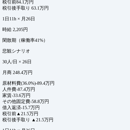
税引前
84.1万円
税引後手取り
63.1万円
1日11h × 月26日
時給 2,205円
閑散期（稼働率41%）
悲観シナリオ
30人/日 × 26日
月商 248.4万円
原材料費(36.0%)
-89.4万円
人件費
-87.4万円
家賃
-33.6万円
その他固定費
-58.8万円
借入返済
-15.7万円
税引前
▲21.5万円
税引後手取り
▲21.5万円