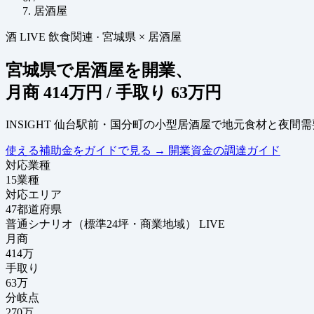
居酒屋
酒
LIVE
飲食関連
·
宮城県 × 居酒屋
宮城県で居酒屋を開業、
月商
414万円
/ 手取り
63万円
INSIGHT
仙台駅前・国分町の小型居酒屋で地元食材と夜間需
使える補助金をガイドで見る
→
開業資金の調達ガイド
対応業種
15
業種
対応エリア
47
都道府県
普通シナリオ（標準24坪・商業地域）
LIVE
月商
414
万
手取り
63
万
分岐点
270
万