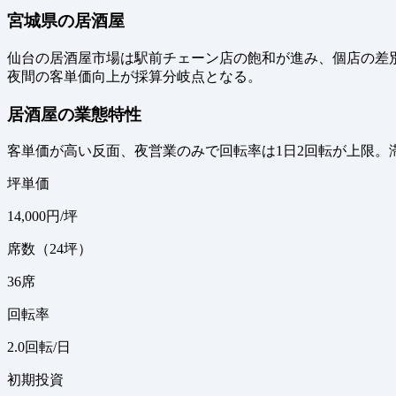
宮城県の居酒屋
仙台の居酒屋市場は駅前チェーン店の飽和が進み、個店の差別
夜間の客単価向上が採算分岐点となる。
居酒屋の業態特性
客単価が高い反面、夜営業のみで回転率は1日2回転が上限。
坪単価
14,000
円/坪
席数（24坪）
36
席
回転率
2.0
回転/日
初期投資