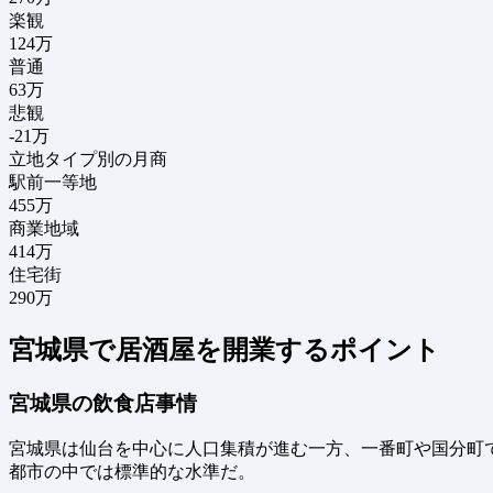
楽観
124万
普通
63万
悲観
-21万
立地タイプ別の月商
駅前一等地
455万
商業地域
414万
住宅街
290万
宮城県で居酒屋を開業するポイント
宮城県の飲食店事情
宮城県は仙台を中心に人口集積が進む一方、一番町や国分町で
都市の中では標準的な水準だ。