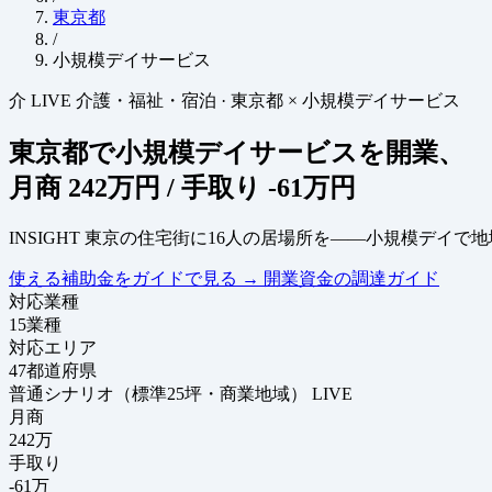
東京都
/
小規模デイサービス
介
LIVE
介護・福祉・宿泊
·
東京都 × 小規模デイサービス
東京都で小規模デイサービスを開業、
月商
242万円
/ 手取り
-61万円
INSIGHT
東京の住宅街に16人の居場所を——小規模デイで
使える補助金をガイドで見る
→
開業資金の調達ガイド
対応業種
15
業種
対応エリア
47
都道府県
普通シナリオ（標準25坪・商業地域）
LIVE
月商
242
万
手取り
-61
万