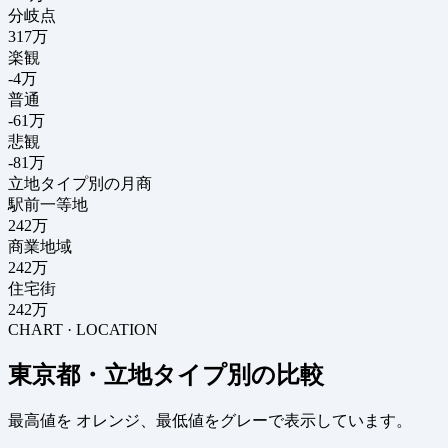
分岐点
317
万
楽観
-4万
普通
-61万
悲観
-81万
立地タイプ別の月商
駅前一等地
242万
商業地域
242万
住宅街
242万
CHART · LOCATION
東京都・立地タイプ別の比較
最高値を
オレンジ
、最低値を
グレー
で表示しています。